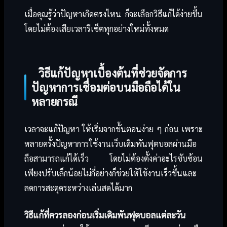
เมื่อคุณรู้ว่าปัญหาเกิดตรงไหน ก็จะเลือกวิธีแก้ได้ง่ายขึ้น
โดยไม่ต้องเสียเวลารีเซ็ตทุกอย่างใหม่ทั้งหมด
วิธีแก้ปัญหาเบื้องต้นที่ช่วยจัดการ
ปัญหาการเชื่อมต่อบนมือถือได้ใน
หลายกรณี
เวลาจะแก้ปัญหา ให้เริ่มจากขั้นตอนง่าย ๆ ก่อน เพราะ
หลายครั้งปัญหาการใช้งานเว็บเดิมพันฟุตบอลผ่านมือ
ถือสามารถแก้ได้เร็ว โดยไม่ต้องตั้งค่าอะไรซับซ้อน
เพียงปรับเล็กน้อยไม่กี่อย่างก็ช่วยให้ใช้งานเร็วขึ้นและ
ลดการสะดุดระหว่างเล่นสดได้มาก
วิธีแก้ที่ควรลองก่อนเริ่มเดิมพันฟุตบอลแต่ละวัน