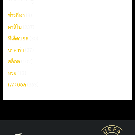
ข่าวกีฬา
(8)
คาสิโน
(237)
ทีเด็ดบอล
(30)
บาคาร่า
(27)
สล็อต
(102)
หวย
(13)
แทงบอล
(363)