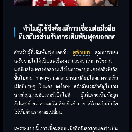
ทำไมผู้ใช้จึงต้องมีการเชื่อมต่อมือถือ
ที่เสถียรสำหรับการเดิมพันฟุตบอลสด
สำหรับผู้ที่เดิมพันฟุตบอลกับ
ยูฟ่าเบท
คุณภาพของ
เครือข่ายไม่ได้เป็นแค่เรื่องความสะดวกในการใช้งาน
แต่มีผลโดยตรงต่อความเร็วในการตอบสนองต่อสิ่งที่เกิด
ขึ้นในเกม ราคาฟุตบอลสามารถเปลี่ยนได้อย่างรวดเร็ว
เมื่อมีประตู ใบแดง จุดโทษ หรือจังหวะสำคัญในเกม
หากสัญญาณอินเทอร์เน็ตไม่ดี ผู้เล่นอาจเห็นข้อมูล
อัปเดตช้ากว่าความจริง ล็อกอินลำบาก หรือกดยืนยันบิล
ไม่ทันก่อนราคาจะเปลี่ยน
เพราะแบบนี้ การเชื่อมต่อบนมือถือจึงควรถูกมองว่าเป็น