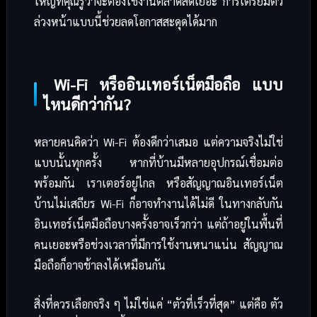
ใหญ่ที่คุณรู้ว่าจะต้องใช้งานตลาดสดเยอะ การเตรียมตัว
ล่วงหน้าแบบนี้ช่วยลดโอกาสสะดุดได้มาก
Wi-Fi หรืออินเทอร์เน็ตมือถือ แบบ
ไหนดีกว่ากัน?
หลายคนคิดว่า Wi-Fi ต้องดีกว่าเสมอ แต่ความจริงไม่ใช่
แบบนั้นทุกครั้ง หากที่บ้านมีหลายอุปกรณ์เชื่อมต่อ
พร้อมกัน เราเตอร์อยู่ไกล หรือสัญญาณอินเทอร์เน็ต
บ้านไม่เสถียร Wi-Fi ก็อาจทำงานได้ไม่ดี ในทางกลับกัน
อินเทอร์เน็ตมือถือบางครั้งอาจเร็วกว่า แต่ถ้าอยู่ในพื้นที่
คนเยอะหรือช่วงเวลาที่มีการใช้งานหนาแน่น สัญญาณ
มือถือก็อาจช้าลงได้เหมือนกัน
สิ่งที่ควรเลือกจริง ๆ ไม่ใช่แค่ “ตัวที่เร็วที่สุด” แต่คือ ตัว