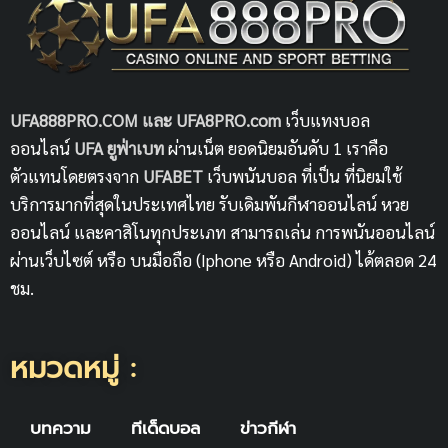
UFA888PRO.COM และ UFA8PRO.com
เว็บแทงบอล
ออนไลน์
UFA
ยูฟ่าเบท
ผ่านเน็ต ยอดนิยมอันดับ 1 เราคือ
ตัวแทนโดยตรงจาก
UFABET
เว็บพนันบอล ที่เป็น ที่นิยมใช้
บริการมากที่สุดในประเทศไทย รับเดิมพันกีฬาออนไลน์ หวย
ออนไลน์ และคาสิโนทุกประเภท สามารถเล่น การพนันออนไลน์
ผ่านเว็บไซต์ หรือ บนมือถือ (Iphone หรือ Android) ได้ตลอด 24
ชม.
หมวดหมู่ :
บทความ
ทีเด็ดบอล
ข่าวกีฬา