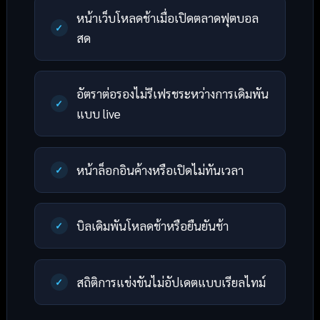
หน้าเว็บโหลดช้าเมื่อเปิดตลาดฟุตบอล
สด
อัตราต่อรองไม่รีเฟรชระหว่างการเดิมพัน
แบบ live
หน้าล็อกอินค้างหรือเปิดไม่ทันเวลา
บิลเดิมพันโหลดช้าหรือยืนยันช้า
สถิติการแข่งขันไม่อัปเดตแบบเรียลไทม์