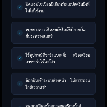
ปิดแอปโซเชียลมีเดียหรือแอปสตรีมมิงที่
ไม่ได้ใช้งาน
หยุดการดาวน์โหลดอัตโนมัติที่อาจเริ่ม
ขึ้นระหว่างแมตช์
ใช้อุปกรณ์ที่ชาร์จแบตเต็ม หรือเตรียม
สายชาร์จไว้ใกล้ตัว
ล็อกอินเข้าระบบล่วงหน้า ไม่ควรรอจน
ใกล้เวลาแข่ง
ทดลองเปิดหน้าตลาดสดหรือหน้าคู่