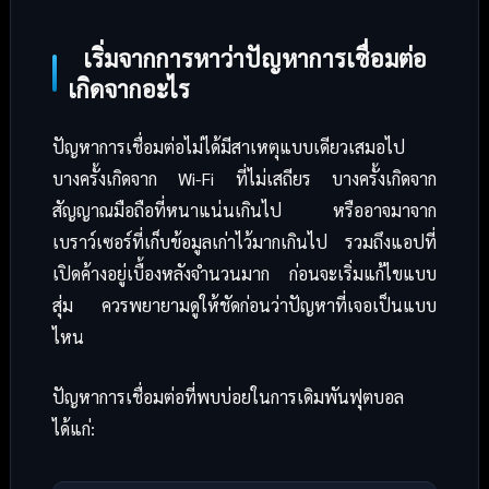
เริ่มจากการหาว่าปัญหาการเชื่อมต่อ
เกิดจากอะไร
ปัญหาการเชื่อมต่อไม่ได้มีสาเหตุแบบเดียวเสมอไป
บางครั้งเกิดจาก Wi-Fi ที่ไม่เสถียร บางครั้งเกิดจาก
สัญญาณมือถือที่หนาแน่นเกินไป หรืออาจมาจาก
เบราว์เซอร์ที่เก็บข้อมูลเก่าไว้มากเกินไป รวมถึงแอปที่
เปิดค้างอยู่เบื้องหลังจำนวนมาก ก่อนจะเริ่มแก้ไขแบบ
สุ่ม ควรพยายามดูให้ชัดก่อนว่าปัญหาที่เจอเป็นแบบ
ไหน
ปัญหาการเชื่อมต่อที่พบบ่อยในการเดิมพันฟุตบอล
ได้แก่: