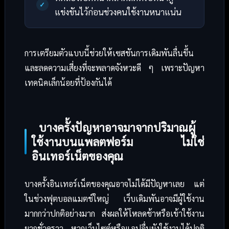
แข่งขันไว้ก่อนช่วงคนใช้งานหนาแน่น
การเตรียมตัวแบบนี้ช่วยให้เซสชันการเดิมพันลื่นขึ้น
และลดความเสี่ยงที่จะพลาดจังหวะดี ๆ เพราะปัญหา
เทคนิคเล็กน้อยที่ป้องกันได้
บางครั้งปัญหาอาจมาจากปริมาณผู้
ใช้งานบนแพลตฟอร์ม ไม่ใช่
อินเทอร์เน็ตของคุณ
บางครั้งอินเทอร์เน็ตของคุณอาจไม่ได้มีปัญหาเลย แต่
ในช่วงฟุตบอลแมตช์ใหญ่ เว็บเดิมพันอาจมีผู้ใช้งาน
มากกว่าปกติอย่างมาก ส่งผลให้โหลดช้าหรือเข้าใช้งาน
ยากชั่วคราว หากเว็บไซต์หรือแอปอื่นยังใช้งานได้ปกติ