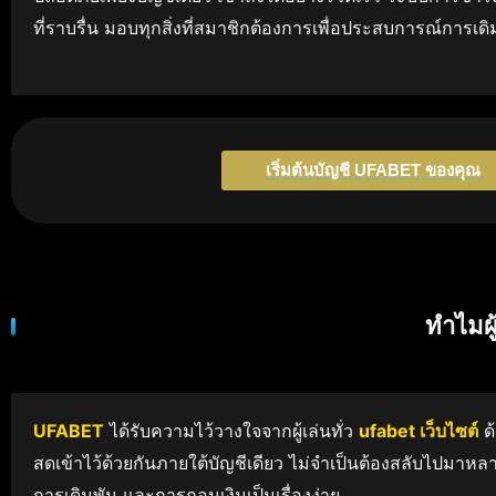
ที่ราบรื่น มอบทุกสิ่งที่สมาชิกต้องการเพื่อประสบการณ์การเด
เริ่มต้นบัญชี UFABET ของคุณ
ทำไมผู
UFABET
ได้รับความไว้วางใจจากผู้เล่นทั่ว
ufabet เว็บไซต์
ด้
สดเข้าไว้ด้วยกันภายใต้บัญชีเดียว ไม่จำเป็นต้องสลับไปมาหล
การเดิมพัน และการถอนเงินเป็นเรื่องง่าย