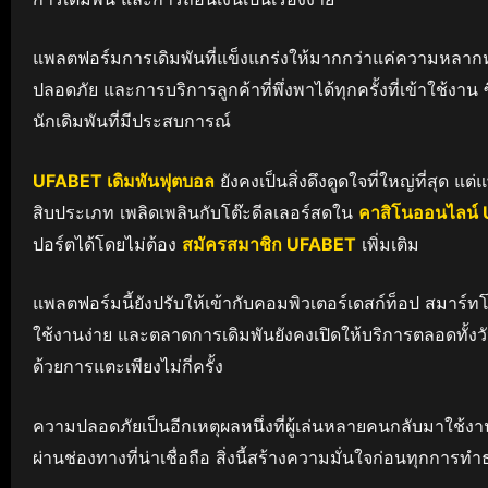
แพลตฟอร์มการเดิมพันที่แข็งแกร่งให้มากกว่าแค่ความหลากห
ปลอดภัย และการบริการลูกค้าที่พึ่งพาได้ทุกครั้งที่เข้าใช้งาน ซ
นักเดิมพันที่มีประสบการณ์
UFABET เดิมพันฟุตบอล
ยังคงเป็นสิ่งดึงดูดใจที่ใหญ่ที่สุ
สิบประเภท เพลิดเพลินกับโต๊ะดีลเลอร์สดใน
คาสิโนออนไลน์
ปอร์ตได้โดยไม่ต้อง
สมัครสมาชิก UFABET
เพิ่มเติม
แพลตฟอร์มนี้ยังปรับให้เข้ากับคอมพิวเตอร์เดสก์ท็อป สมาร์ท
ใช้งานง่าย และตลาดการเดิมพันยังคงเปิดให้บริการตลอดทั้
ด้วยการแตะเพียงไม่กี่ครั้ง
ความปลอดภัยเป็นอีกเหตุผลหนึ่งที่ผู้เล่นหลายคนกลับมาใช้
ผ่านช่องทางที่น่าเชื่อถือ สิ่งนี้สร้างความมั่นใจก่อนทุกการท