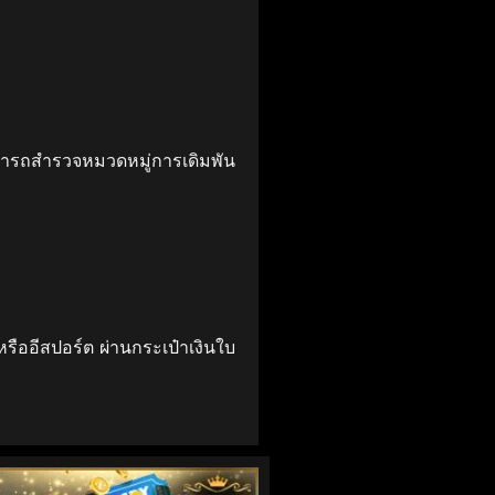
ามารถสำรวจหมวดหมู่การเดิมพัน
หรืออีสปอร์ต ผ่านกระเป๋าเงินใบ