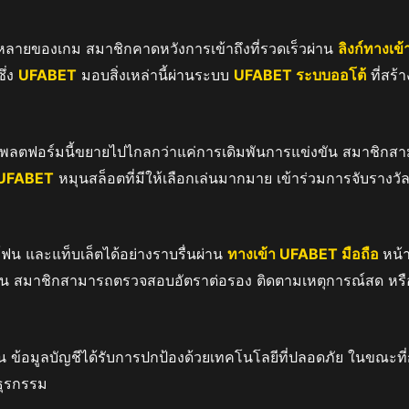
ลายของเกม สมาชิกคาดหวังการเข้าถึงที่รวดเร็วผ่าน
ลิงก์ทางเ
ึ่ง
UFABET
มอบสิ่งเหล่านี้ผ่านระบบ
UFABET ระบบออโต้
ที่สร้
ด แต่แพลตฟอร์มนี้ขยายไปไกลกว่าแค่การเดิมพันการแข่งขัน สมาชิ
 UFABET
หมุนสล็อตที่มีให้เลือกเล่นมากมาย เข้าร่วมการจับรางว
โฟน และแท็บเล็ตได้อย่างราบรื่นผ่าน
ทางเข้า UFABET มือถือ
หน้า
งวัน สมาชิกสามารถตรวจสอบอัตราต่อรอง ติดตามเหตุการณ์สด หรื
งาน ข้อมูลบัญชีได้รับการปกป้องด้วยเทคโนโลยีที่ปลอดภัย ในขณะ
ำธุรกรรม