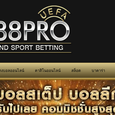
ทงบอลออนไลน์
คาสิโนออนไลน์
สล็อต
บาคาร่า