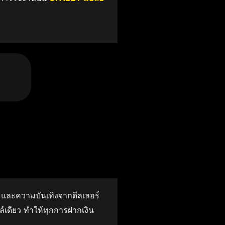
 และความบันเทิงจากดีลเลอร์
ล์เดียว ทำให้ทุกการฝากเงิน