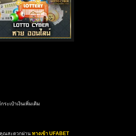
ะเป๋าเงินเพิ่มเติม
ที่คุณสะดวกผ่าน
ทางเข้า UFABET