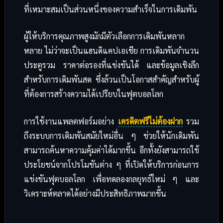
ที่เหมาะสมเป็นส่วนหนึ่งของความสำเร็จในการเดิมพัน
ผู้ให้บริการคุณภาพสูงมักมีตัวเลือกการเดิมพันหลาก
หลาย ไม่ว่าจะเป็นแฮนดิแคปเอเชีย การเดิมพันจำนวน
ประตูรวม ราคาต่อรองที่แข่งขันได้ และข้อมูลเชิงลึก
สำหรับการเดิมพันสด ซึ่งล้วนเป็นโอกาสสำคัญสำหรับผู้
ที่ต้องการสร้างความได้เปรียบในฟุตบอลโลก
การใช้งานแพลตฟอร์มอย่าง
เครดิตฟรีไม่ต้องฝาก
รวม
ถึงระบบการเดิมพันสมัยใหม่อื่น ๆ ช่วยให้นักเดิมพัน
สามารถค้นหาความคุ้มค่าได้มากขึ้น อีกทั้งยังสามารถใช้
ประโยชน์จากโปรโมชันต่าง ๆ ที่เปิดให้บริการก่อนการ
แข่งขันฟุตบอลโลก เพื่อทดลองกลยุทธ์ใหม่ ๆ และ
วิเคราะห์ตลาดได้อย่างมีประสิทธิภาพมากขึ้น