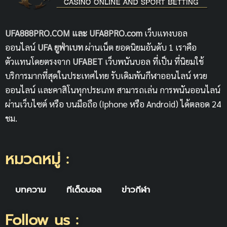
UFA888PRO.COM และ UFA8PRO.com
เว็บแทงบอล
ออนไลน์
UFA
ยูฟ่าเบท
ผ่านเน็ต ยอดนิยมอันดับ 1 เราคือ
ตัวแทนโดยตรงจาก
UFABET
เว็บพนันบอล ที่เป็น ที่นิยมใช้
บริการมากที่สุดในประเทศไทย รับเดิมพันกีฬาออนไลน์ หวย
ออนไลน์ และคาสิโนทุกประเภท สามารถเล่น การพนันออนไลน์
ผ่านเว็บไซต์ หรือ บนมือถือ (Iphone หรือ Android) ได้ตลอด 24
ชม.
หมวดหมู่ :
บทความ
ทีเด็ดบอล
ข่าวกีฬา
Follow us :