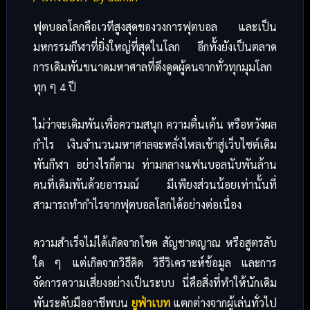
ฟุตบอลโลกคือเวทีสูงสุดของวงการฟุตบอล และเป็น
มหกรรมกีฬาที่ยิ่งใหญ่ที่สุดในโลก อีกทั้งยังเป็นตลาด
การเดิมพันขนาดมหาศาลที่ดึงดูดผู้คนจากทั่วทุกมุมโลก
ทุก ๆ 4 ปี
ไม่ว่าจะเดิมพันเพื่อความสนุก ความตื่นเต้น หรือหวังผล
กำไร เงินจำนวนมหาศาลจะหลั่งไหลเข้าสู่เว็บไซต์เดิม
พันกีฬา อย่างไรก็ตาม ท่ามกลางแฟนบอลนับพันล้าน
คนที่เดิมพันด้วยอารมณ์ มีเพียงส่วนน้อยเท่านั้นที่
สามารถทำกำไรจากฟุตบอลโลกได้อย่างต่อเนื่อง
ความสำเร็จไม่ได้เกิดจากโชค สัญชาตญาณ หรือสูตรลับ
ใด ๆ แต่เกิดจากวิธีคิด วิธีวิเคราะห์ข้อมูล และการ
จัดการความเสี่ยงอย่างเป็นระบบ นี่คือสิ่งที่ทำให้นักเดิม
พันระดับมืออาชีพบน
ยูฟ่าเบท
แตกต่างจากผู้เล่นทั่วไป