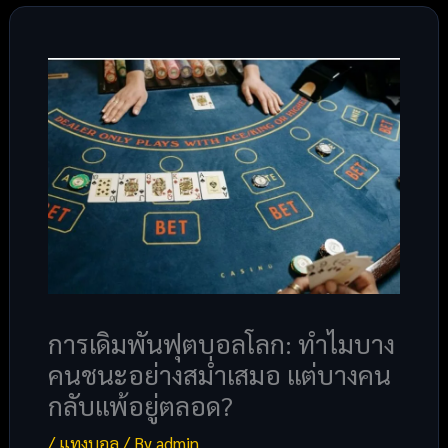
การเดิมพันฟุตบอลโลก: ทำไมบาง
คนชนะอย่างสม่ำเสมอ แต่บางคน
กลับแพ้อยู่ตลอด?
/
แทงบอล
/ By
admin