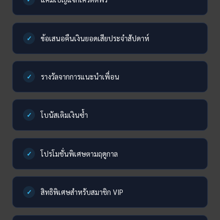
ข้อเสนอคืนเงินยอดเสียประจำสัปดาห์
รางวัลจากการแนะนำเพื่อน
โบนัสเติมเงินซ้ำ
โปรโมชั่นพิเศษตามฤดูกาล
สิทธิพิเศษสำหรับสมาชิก VIP