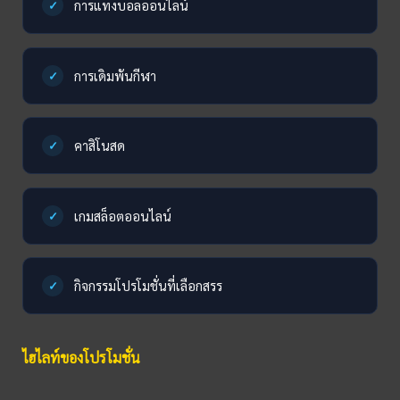
การแทงบอลออนไลน์
การเดิมพันกีฬา
คาสิโนสด
เกมสล็อตออนไลน์
กิจกรรมโปรโมชั่นที่เลือกสรร
ไฮไลท์ของโปรโมชั่น