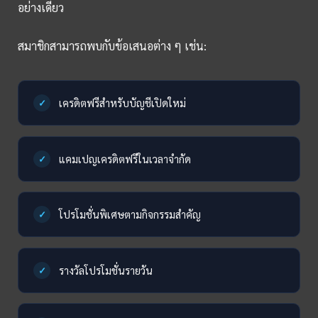
อย่างเดียว
สมาชิกสามารถพบกับข้อเสนอต่าง ๆ เช่น:
เครดิตฟรีสำหรับบัญชีเปิดใหม่
แคมเปญเครดิตฟรีในเวลาจำกัด
โปรโมชั่นพิเศษตามกิจกรรมสำคัญ
รางวัลโปรโมชั่นรายวัน