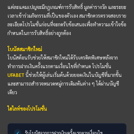
แต่ละแคมเปญจะมีกฎเกณฑ์การรับสิทธิ์ มูลค่ารางวัล และระยะ
เวลาเข้าร่วมกิจกรรมที่เป็นของตัวเอง สมาชิกควรตรวจสอบราย
ละเอียดโปรโมชั่นก่อนที่จะกดรับข้อเสนอเพื่อทำความเข้าใจข้อ
กำหนดในการรับสิทธิ์อย่างถูกต้อง
โบนัสสมาชิกใหม่
โบนัสต้อนรับช่วยให้สมาชิกใหม่ได้รับเครดิตพิเศษหลังจาก
ทำการฝากเงินครั้งแรกตามเงื่อนไขที่กำหนด โปรโมชั่น
UFABET
นี้ช่วยให้ผู้เล่นเริ่มต้นด้วยยอดเงินในบัญชีที่มากขึ้น
และสามารถสำรวจหมวดหมู่การเดิมพันต่าง ๆ ได้ผ่านบัญชี
เดียว
ไฮไลท์ของโปรโมชั่น
รับโบนัสจากการฝากเงินครั้งแรกตามเงื่อนไข