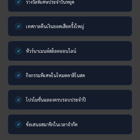
รางวัลพิเศษประจำวันหยุด
เทศกาลคืนเงินยอดเสียครั้งใหญ่
ทัวร์นาเมนต์สล็อตออนไลน์
กิจกรรมพิเศษในโหมดคาสิโนสด
โปรโมชั่นฉลองครบรอบประจำปี
ข้อเสนอสมาชิกในเวลาจำกัด