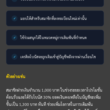
มอบให้สำหรับสมาชิกที่ลงทะเบียนใหม่เท่านั้น
ใช้ร่วมสนุกได้ในหมวดหมู่การเดิมพันที่กำหนด
เครดิตโบนัสจะถูกเติมเข้าสู่บัญชีหลังจากผ่านเงื่อนไข
ตัวอย่างเช่น
สมาชิกฝากเงินจำนวน 1,000 บาท ในช่วงระยะเวลาโปรโมชั่น
ต้อนรับและได้รับโบนัส 30% ยอดเงินคงเหลือในบัญชีจะเพิ่ม
ขึ้นเป็น 1,300 บาท ทันที ช่วยเพิ่มโอกาสในการเดิมพัน