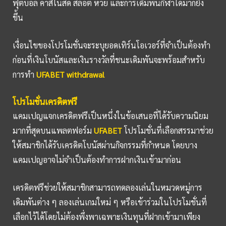
ฟุตบอล คาสิโนสด สล็อต หวย และการเดิมพันกีฬาได้มากยิ่ง
ขึ้น
เงื่อนไขของโปรโมชั่นจะระบุยอดเทิร์นโอเวอร์ที่จำเป็นต้องทำ
ก่อนที่เงินโบนัสและเงินรางวัลที่ชนะเดิมพันจะพร้อมสำหรับ
การทำ
UFABET withdrawal
โปรโมชั่นเครดิตฟรี
แคมเปญแจกเครดิตฟรีเป็นหนึ่งในข้อเสนอที่ได้รับความนิยม
มากที่สุดบนแพลตฟอร์ม
UFABET
โปรโมชั่นที่เลือกสรรมาช่วย
ให้สมาชิกได้รับเครดิตโบนัสผ่านกิจกรรมที่กำหนด โดยบาง
แคมเปญอาจไม่จำเป็นต้องทำการฝากเงินเข้ามาก่อน
เครดิตฟรีช่วยให้สมาชิกสามารถทดลองเล่นในหมวดหมู่การ
เดิมพันต่าง ๆ ลองเล่นเกมใหม่ ๆ หรือเข้าร่วมในโปรโมชั่นที่
เลือกไว้ได้โดยไม่ต้องพึ่งพาเฉพาะเงินทุนที่ฝากเข้ามาเพียง