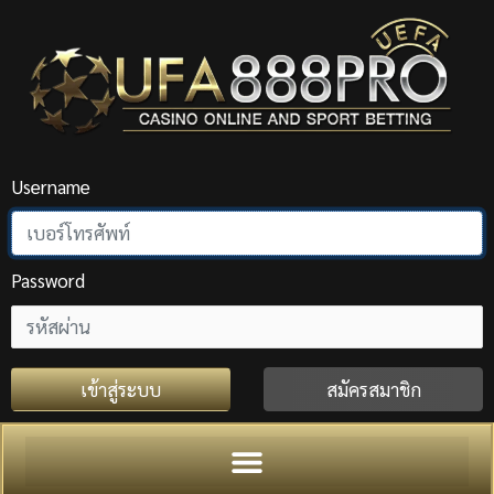
Skip
to
content
Username
Password
เข้าสู่ระบบ
สมัครสมาชิก