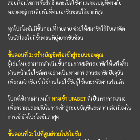
สอบเงื่อนไขการรับสิทธิ์ และเปิดใช้งานแคมเปญที่ตรงกับ
หมวดหมู่การเดิมพันที่ตนเองชื่นชอบได้มากที่สุด
ทุกโปรโมชั่นมีขั้นตอนที่ง่ายดาย ช่วยให้สมาชิกได้รับเครดิต
โบนัสโดยไม่มีขั้นตอนที่ยุ่งยากซับซ้อน
ขั้นตอนที่ 1: สร้างบัญชีหรือเข้าสู่ระบบของคุณ
ผู้เล่นใหม่สามารถดำเนินขั้นตอนการสมัครสมาชิกให้เสร็จสิ้น
ผ่านหน้าเว็บไซต์ตรงอย่างเป็นทางการ ส่วนสมาชิกปัจจุบัน
เพียงแค่ลงชื่อเข้าใช้งานโดยใช้ชื่อผู้ใช้และรหัสผ่านส่วนตัว
โปรดใช้งานผ่านหน้า
ทางเข้า UFABET
ที่เป็นทางการเสมอ
เพื่อความปลอดภัยในการเข้าสู่ระบบบัญชีและความต่อเนื่องใน
การเข้าถึงโปรโมชั่นล่าสุด
ขั้นตอนที่ 2: ไปที่ศูนย์รวมโปรโมชั่น