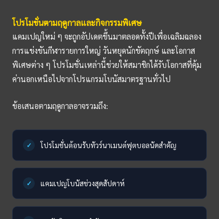
โปรโมชั่นตามฤดูกาลและกิจกรรมพิเศษ
แคมเปญใหม่ ๆ จะถูกอัปเดตขึ้นมาตลอดทั้งปีเพื่อเฉลิมฉลอง
การแข่งขันกีฬารายการใหญ่ วันหยุดนักขัตฤกษ์ และโอกาส
พิเศษต่าง ๆ โปรโมชั่นเหล่านี้ช่วยให้สมาชิกได้รับโอกาสที่คุ้ม
ค่านอกเหนือไปจากโปรแกรมโบนัสมาตรฐานทั่วไป
ข้อเสนอตามฤดูกาลอาจรวมถึง:
โปรโมชั่นต้อนรับทัวร์นาเมนต์ฟุตบอลนัดสำคัญ
แคมเปญโบนัสช่วงสุดสัปดาห์