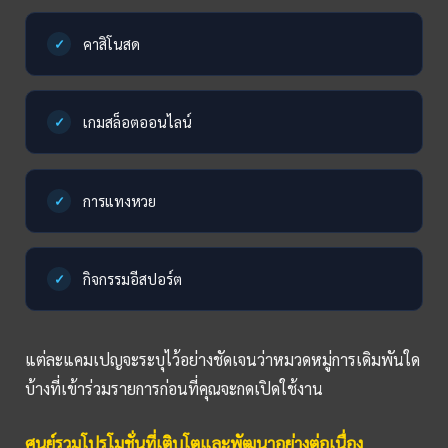
คาสิโนสด
เกมสล็อตออนไลน์
การแทงหวย
กิจกรรมอีสปอร์ต
แต่ละแคมเปญจะระบุไว้อย่างชัดเจนว่าหมวดหมู่การเดิมพันใด
บ้างที่เข้าร่วมรายการก่อนที่คุณจะกดเปิดใช้งาน
ศูนย์รวมโปรโมชั่นที่เติบโตและพัฒนาอย่างต่อเนื่อง