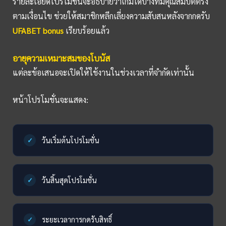
รายละเอียดโปรโมชั่นจะอธิบายว่าเกมใดบ้างที่มีคุณสมบัติตรง
ตามเงื่อนไข ช่วยให้สมาชิกหลีกเลี่ยงความสับสนหลังจากกดรับ
UFABET bonus
เรียบร้อยแล้ว
อายุความเหมาะสมของโบนัส
แต่ละข้อเสนอจะเปิดให้ใช้งานในช่วงเวลาที่จำกัดเท่านั้น
หน้าโปรโมชั่นจะแสดง:
วันเริ่มต้นโปรโมชั่น
วันสิ้นสุดโปรโมชั่น
ระยะเวลาการกดรับสิทธิ์