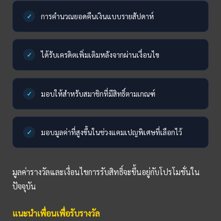
การคำนวณยอดคืนเงินแบบรายสัปดาห์
ได้รับเครดิตเพิ่มเติมหลังจากผ่านเงื่อนไข
มอบให้สำหรับสมาชิกที่มีสิทธิ์ตามเกณฑ์
มอบมูลค่าที่สูงขึ้นในช่วงแคมเปญพิเศษที่เลือกไว้
มูลค่ารางวัลและเงื่อนไขการรับสิทธิ์จะขึ้นอยู่กับโปรโมชั่นใน
ปัจจุบัน
แนะนำเพื่อนเพื่อรับรางวัล