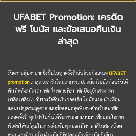
UFABET Promotion: เครดิต
ฟรี โบนัส และข้อเสนอคืนเงิน
ล่าสุด
รับความคุ้มค่ามากยิ่งขึ้นในทุกครั้งที่เล่นด้วยข้อเสนอ
UFABET
promotion
ล่าสุด สมาชิกใหม่สามารถปลดล็อกโบนัสต้อนรับได้
ทันทีหลังสมัครสมาชิก ในขณะที่สมาชิกปัจจุบันสามารถ
เพลิดเพลินไปกับรางวัลคืนเงินยอดเสีย โบนัสแนะนำเพื่อน
แคมเปญตามฤดูกาล และข้อเสนอสุดพิเศษสำหรับสมาชิก
ตลอดทั้งปี ทุกโปรโมชั่นได้รับการออกแบบมาเพื่อมอบโอกาส
พิเศษให้แก่คุณในการเดิมพันฟุตบอล กีฬา คาสิโนสด สล็อต
หวย และอีสปอร์ต ผ่านบัญชีที่ปลอดภัยเพียงบัญชีเดียว