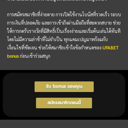
การสมัครสมาชิกที่ง่ายดาย การเปิดใช้งานโบนัสที่รวดเร็ว ระบบ
การเงินที่ปลอดภัย และการเข้าถึงผ่านมือถือที่สะดวกสบาย ช่วย
ให้การกดรับรางวัลที่มีสิทธิ์เป็นเรื่องง่ายและเริ่มต้นเล่นได้ทันที
โดยไม่มีความล่าช้าที่ไม่จำเป็น ทุกแคมเปญมาพร้อมกับ
เงื่อนไขที่ชัดเจน ช่วยให้สมาชิกเข้าใจข้อกำหนดของ
UFABET
bonus
ก่อนเข้าร่วมสนุก
รับ bonus ของคุณ
สมัครสมาชิกตอนนี้