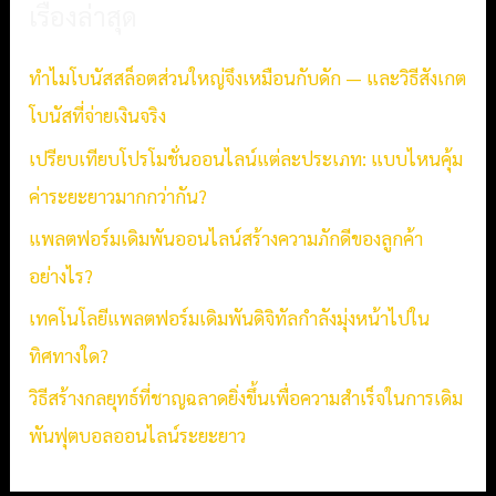
เรื่องล่าสุด
c
h
ทำไมโบนัสสล็อตส่วนใหญ่จึงเหมือนกับดัก — และวิธีสังเกต
f
โบนัสที่จ่ายเงินจริง
o
เปรียบเทียบโปรโมชั่นออนไลน์แต่ละประเภท: แบบไหนคุ้ม
r
ค่าระยะยาวมากกว่ากัน?
:
แพลตฟอร์มเดิมพันออนไลน์สร้างความภักดีของลูกค้า
อย่างไร?
เทคโนโลยีแพลตฟอร์มเดิมพันดิจิทัลกำลังมุ่งหน้าไปใน
ทิศทางใด?
วิธีสร้างกลยุทธ์ที่ชาญฉลาดยิ่งขึ้นเพื่อความสำเร็จในการเดิม
พันฟุตบอลออนไลน์ระยะยาว