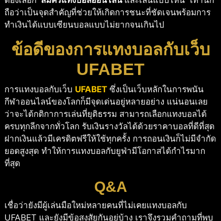
ต้องเลือก
สมัครแทงบอลออนไลน์
และเล่นแบบไหน เท่านี้ก็
ถือว่าเป็นจุดสำคัญที่ช่วยให้เกิดการชนะที่ชัดเจนพร้อมการ
ทำเงินได้แบบเซียนบอลแบบไม่ยากจนเกินไป
ข้อดีของการแทงบอลกับเว็บ
UFABET
การแทงบอลกับเว็บ
UFABET
ซึ่งเป็นเว็บหลักในการพนัน
กีฬาออนไลน์ของโลกก็มีจุดเด่นอยู่หลายอย่าง แน่นอนเลย
ว่าจะได้กติกาการเล่นที่ยุติธรรม สามารถเลือกแทงบอลได้
ครบทุกลีกจากทั่วโลก รับเงินรางวัลได้ด้วยราคาบอลที่ดีที่สุด
ฝากเงินแล้วมีเครดิตฟรีให้ใช้ทุกครั้ง การถอนเงินก็ไม่มีจำกัด
ยอดสูงสุด ทำให้การแทงบอลกับยูฟ่ามีโอกาสได้กำไรมาก
ที่สุด
Q&A
เชื่อว่ายังมีผู้เล่นมือใหม่หลายคนที่ไม่เคยแทงบอลกับ
UFABET และยังมีข้อสงสัยกันอยู่บ้าง เราจึงรวมคำถามที่พบ