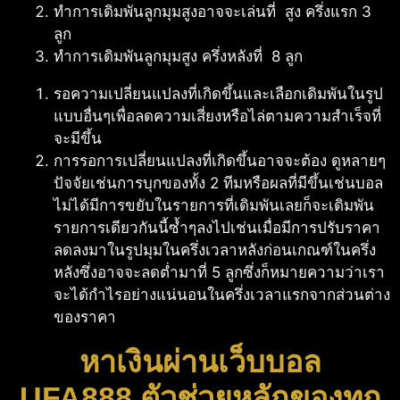
ทำการเดิมพันลูกมุมสูงอาจจะเล่นที่ สูง ครึ่งแรก 3
ลูก
ทำการเดิมพันลูกมุมสูง ครึ่งหลังที่ 8 ลูก
รอความเปลี่ยนแปลงที่เกิดขึ้นและเลือกเดิมพันในรูป
แบบอื่นๆเพื่อลดความเสี่ยงหรือไล่ตามความสำเร็จที่
จะมีขึ้น
การรอการเปลี่ยนแปลงที่เกิดขึ้นอาจจะต้อง ดูหลายๆ
ปัจจัยเช่นการบุกของทั้ง 2 ทีมหรือผลที่มีขึ้นเช่นบอล
ไม่ได้มีการขยับในรายการที่เดิมพันเลยก็จะเดิมพัน
รายการเดียวกันนี้ซ้ำๆลงไปเช่นเมื่อมีการปรับราคา
ลดลงมาในรูปมุมในครึ่งเวลาหลังก่อนเกณฑ์ในครึ่ง
หลังซึ่งอาจจะลดต่ำมาที่ 5 ลูกซึ่งก็หมายความว่าเรา
จะได้กำไรอย่างแน่นอนในครึ่งเวลาแรกจากส่วนต่าง
ของราคา
หาเงินผ่านเว็บบอล
UFA888
ตัวช่วยหลักของทุก