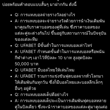
บ่อยพร้อมคำตอบแบบสั้นๆ มาฝากกัน ดังนี้
Q: การแทงบอลจ่ายรางวัลอย่างไร
A: การแทงบอลจะจ่ายรางวัลด้วยการนำเงินเดิมพัน
มาคูณกับราคาบอลของคู่ที่เล่น ซึ่งราคาบอลของ
แต่ละคู่จะต่างกันไป ขึ้นอยู่กับสถานการณ์ในปัจจุบัน
ของแต่ละทีม
Q: UFABET มีขั้นต่ำในการแทงบอลเท่าไหร่
A: UFABET กำหนดขั้นต่ำในการแทงบอลหรือพนัน
กีฬาต่างๆ เอาไว้ที่บิลละ 10 บาท สูงสุดบิลละ
50,000 บาท
Q: UFABET มีบอลไทยให้เล่นไหม
A: UFABET รวมการแข่งขันฟุตบอลจากทั่วโลกมา
ให้เดิมพันกันทุกวัน ซึ่งก็มีบอลไทยและบอลลีกเล็กๆ
อื่นๆ อยู่ด้วย
Q: การแทงบอลสเต็ปดีอย่างไร
A: การแทงบอลสเต็ปจะเป็นการเดิมพันฟุตบอลหลาย
คู่ในบิลเดียว ซึ่งจะนำราคาบอลของแต่ละคู่มาคูณต่อ