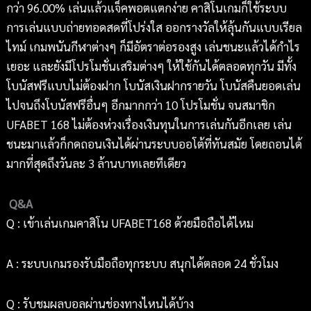
กว่า 96.00% เล่นแล้วแจ็คพอตแตกง่าย คาสิโนเกมก็ใช้ระบบ
การเล่นแบบถ่ายทอดสดที่โปร่งใส ออกรางวัลให้ลุ้นกันแบบเรียล
ไทม์ เกมพนันกีฬาต่างๆ ก็มีอัตราต่อรองสูง เล่นชนะแล้วได้กำไร
เยอะ และยังมีโปรโมชั่นเสริมต่างๆ ให้ใช้กันได้ตลอดทุกวัน มีทั้ง
โบนัสฟรีแบบไม่ต้องฝาก โบนัสเงินฝากรายวัน โบนัสคืนยอดเล่น
ไปจนถึงโบนัสฟรีอื่นๆ อีกมากกว่า 10 โปรโมชั่น จนสมาชิก
UFABET 168 ไม่ต้องห่วงเรื่องเงินทุนในการเล่นกันอีกเลย เล่น
ชนะมาแล้วก็กดถอนเงินได้ผ่านระบบออโต้ที่ทันสมัย โดยถอนได้
มากที่สุดถึงวันละ 3 ล้านบาทเลยทีเดียว
Q&A
Q :
เข้าเล่นเกมคาสิโน
UFABET168
ด้วยมือถือได้ไหม
A :
ระบบเกมรองรับมือถือทุกระบบ สนุกได้ตลอด
24
ชั่วโมง
Q :
รับชมผลบอลผ่านช่องทางไหนได้บ้าง