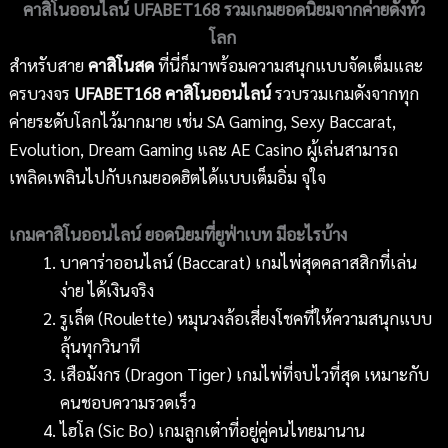
คาสิโนออนไลน์ UFABET168 รวมเกมยอดนิยมจากค่ายดังทั่ว
โลก
สำหรับสาย
คาสิโนสด
ที่นี่ก็มาพร้อมความสนุกแบบจัดเต็มและ
ครบวงจร
UFABET168
คาสิโนออนไลน์
รวบรวมเกมดังจากทุก
ค่ายระดับโลกไว้มากมาย เช่น
SA Gaming, Sexy Baccarat,
Evolution, Dream Gaming
และ
AE Casino
ผู้เล่นสามารถ
เพลิดเพลินไปกับเกมยอดฮิตได้แบบเต็มอิ่ม จุใจ
เกมคาสิโนออนไลน์ ยอดนิยมที่ยูฟ่าเบท มีอะไรบ้าง
บาคาร่าออนไลน์ (
Baccarat)
เกมไพ่สุดคลาสสิกที่เล่น
ง่าย ได้เงินจริง
รูเล็ต
(
Roulette)
หมุนวงล้อเสี่ยงโชคที่ให้ความสนุกแบบ
ลุ้นทุกวินาที
เสือมังกร (
Dragon Tiger)
เกมไพ่ที่จบไวที่สุด เหมาะกับ
คนชอบความรวดเร็ว
ไฮโล (
Sic Bo)
เกมลูกเต๋าที่อยู่คู่คนไทยมานาน