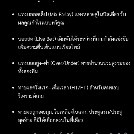
แทงบอลสเต็ป
(
Mix Parlay)
แทงหลายคู่ในบิลเดียว รับ
ผลคูณกำไรแบบทวีคูณ
บอลสด
(
Live Bet)
เดิมพันได้ระหว่างที่เกมกำลังแข่งขัน
เพิ่มความตื่นเต้นแบบเรียลไทม์
แทงบอลสูง–ต่ำ
(
Over/Under)
ทายจำนวนประตูรวมของ
ทั้งสองทีม
ทายผลครึ่งแรก–เต็มเวลา
(
HT/FT)
สำหรับคนชอบ
วิเคราะห์เกม
ทายผลลูกเตะมุม
,
ใบเหลืองใบแดง
,
ประตูแรก/ประตู
สุดท้าย ก็มีให้เลือกครบในที่เดียว