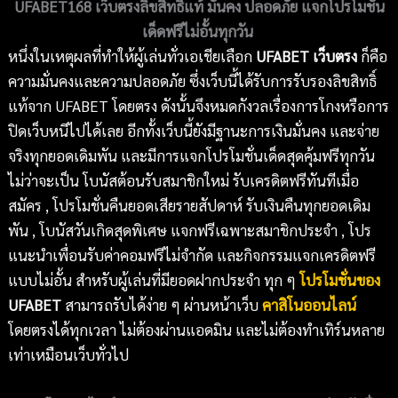
UFABET168 เว็บตรงลิขสิทธิ์แท้ มั่นคง ปลอดภัย แจกโปรโมชั่น
เด็ดฟรีไม่อั้นทุกวัน
หนึ่งในเหตุผลที่ทำให้ผู้เล่นทั่วเอเชียเลือก
UFABET
เว็บตรง
ก็คือ
ความมั่นคงและความปลอดภัย ซึ่งเว็บนี้ได้รับการรับรองลิขสิทธิ์
แท้จาก
UFABET
โดยตรง ดังนั้นจึงหมดกังวลเรื่องการโกงหรือการ
ปิดเว็บหนีไปได้เลย
อีกทั้งเว็บนี้ยังมีฐานะการเงินมั่นคง และจ่าย
จริงทุกยอดเดิมพัน
และมีการแจกโปรโมชั่นเด็ดสุดคุ้มฟรีทุกวัน
ไม่ว่าจะเป็น
โบนัสต้อนรับสมาชิกใหม่
รับเครดิตฟรีทันทีเมื่อ
สมัคร
,
โปรโมชั่นคืนยอดเสียรายสัปดาห์
รับเงินคืนทุกยอดเดิม
พัน
,
โบนัสวันเกิดสุดพิเศษ
แจกฟรีเฉพาะสมาชิกประจำ
,
โปร
แนะนำเพื่อนรับค่าคอมฟรีไม่จำกัด
และกิจกรรมแจกเครดิตฟรี
แบบไม่อั้น
สำหรับผู้เล่นที่มียอดฝากประจำ
ทุก ๆ
โปรโมชั่นของ
UFABET
สามารถรับได้ง่าย ๆ ผ่านหน้าเว็บ
คาสิโนออนไลน์
โดยตรงได้ทุกเวลา ไม่ต้องผ่านแอดมิน และไม่ต้องทำเทิร์นหลาย
เท่าเหมือนเว็บทั่วไป