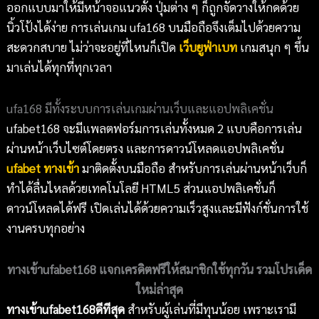
ออกแบบมาให้มีหน้าจอแนวตั้ง ปุ่มต่าง ๆ ก็ถูกจัดวางให้กดด้วย
นิ้วโป้งได้ง่าย การเล่นเกม ufa168 บนมือถือจึงเต็มไปด้วยความ
สะดวกสบาย ไม่ว่าจะอยู่ที่ไหนก็เปิด
เว็บยูฟ่าเบท
เกมสนุก ๆ ขึ้น
มาเล่นได้ทุกที่ทุกเวลา
ufa168 มีทั้งระบบการเล่นเกมผ่านเว็บและแอปพลิเคชั่น
ufabet168 จะมีแพลตฟอร์มการเล่นทั้งหมด 2 แบบคือการเล่น
ผ่านหน้าเว็บไซต์โดยตรง และการดาวน์โหลดแอปพลิเคชั่น
ufabet ทางเข้า
มาติดตั้งบนมือถือ สำหรับการเล่นผ่านหน้าเว็บก็
ทำได้ลื่นไหลด้วยเทคโนโลยี HTML5 ส่วนแอปพลิเคชั่นก็
ดาวน์โหลดได้ฟรี เปิดเล่นได้ด้วยความเร็วสูงและมีฟังก์ชั่นการใช้
งานครบทุกอย่าง
ทางเข้าufabet168 แจกเครดิตฟรีให้สมาชิกใช้ทุกวัน รวมโปรเด็ด
ใหม่ล่าสุด
ทางเข้าufabet
168ดีทีสุด
สำหรับผู้เล่นที่มีทุนน้อย เพราะเรามี