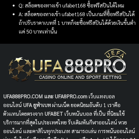
Q: สล็อตของทางเข้า ufabet168 ซื้อฟรีสปินได้ไหม
A: สล็อตของทางเข้า ufabet168 เป็นเกมที่ซื้อฟรีสปินได้
ถ้าปรับราคาเบทที่ 1 บาทก็จะซื้อฟรีสปินได้ด้วยเงินขั้นต่ำ
แค่ 50 บาทเท่านั้น
UFA888PRO.COM และ UFA8PRO.com
เว็บแทงบอล
ออนไลน์
UFA
ยูฟ่าเบท
ผ่านเน็ต ยอดนิยมอันดับ 1 เราคือ
ตัวแทนโดยตรงจาก
UFABET
เว็บพนันบอล ที่เป็น ที่นิยมใช้
บริการมากที่สุดในประเทศไทย รับเดิมพันกีฬาออนไลน์ หวย
ออนไลน์ และคาสิโนทุกประเภท สามารถเล่น การพนันออนไลน์