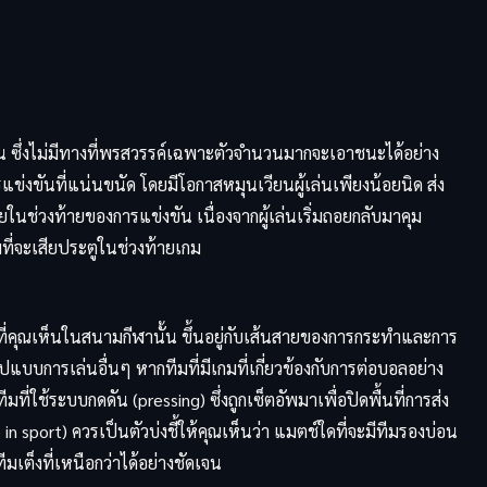
 ซึ่งไม่มีทางที่พรสวรรค์เฉพาะตัวจำนวนมากจะเอาชนะได้อย่าง
การแข่งขันที่แน่นขนัด โดยมีโอกาสหมุนเวียนผู้เล่นเพียงน้อยนิด ส่ง
ยในช่วงท้ายของการแข่งขัน เนื่องจากผู้เล่นเริ่มถอยกลับมาคุม
ี่จะเสียประตูในช่วงท้ายเกม
ี่คุณเห็นในสนามกีฬานั้น ขึ้นอยู่กับเส้นสายของการกระทำและการ
ปแบบการเล่นอื่นๆ หากทีมที่มีเกมที่เกี่ยวข้องกับการต่อบอลอย่าง
ใช้ระบบกดดัน (pressing) ซึ่งถูกเซ็ตอัพมาเพื่อปิดพื้นที่การส่ง
in sport) ควรเป็นตัวบ่งชี้ให้คุณเห็นว่า แมตช์ใดที่จะมีทีมรองบ่อน
ทีมเต็งที่เหนือกว่าได้อย่างชัดเจน