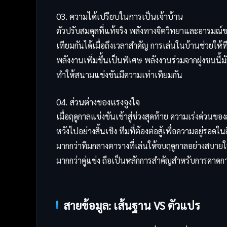
03. ความได้เปรียบในการเป็นเจ้าบ้าน
ตัวปรับสมดุลที่แท้จริง พลังทางจิตวิทยาและอารมณ์
เทียมกันได้เมื่อถึงเวลาสำคัญ การเล่นในบ้านช่วยให้
พลังงานเพิ่มขึ้นเป็นพิเศษ พลังงานร่วมจากฝูงชนนี้
ทำให้สนามแข่งขันมีความเท่าเทียมกัน
04. ส่วนต่างของแรงจูงใจ
เมื่อฤดูกาลแข่งขันเข้าสู่ช่วงสุดท้าย ความเร่งด่ว
หวังไปอย่างสิ้นเชิง ทีมที่ต้องต่อสู้เพื่อความอยู่ร
มากกว่าทีมกลางตารางที่เล่นให้จบฤดูกาลอย่างสบายใ
มากกว่าคู่แข่ง ถือเป็นหลักการสำคัญสำหรับการคาดกา
สายข้อมูล: เส้นฐาน VS ตัวแปร