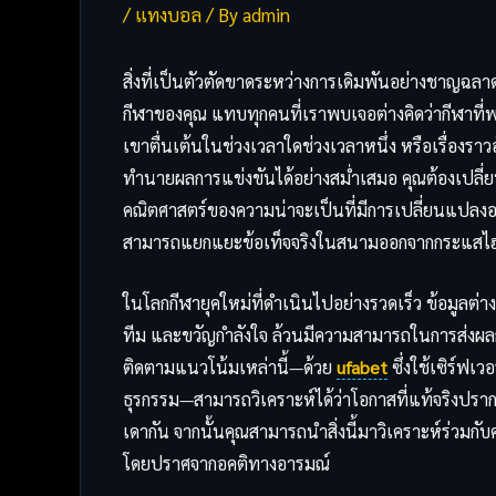
/
แทงบอล
/ By
admin
สิ่งที่เป็นตัวตัดขาดระหว่างการเดิมพันอย่างชาญฉล
กีฬาของคุณ แทบทุกคนที่เราพบเจอต่างคิดว่ากีฬาที่พวก
เขาตื่นเต้นในช่วงเวลาใดช่วงเวลาหนึ่ง หรือเรื่องรา
ทำนายผลการแข่งขันได้อย่างสม่ำเสมอ คุณต้องเปลี่ย
คณิตศาสตร์ของความน่าจะเป็นที่มีการเปลี่ยนแปลง
สามารถแยกแยะข้อเท็จจริงในสนามออกจากกระแสไฮป
ในโลกกีฬายุคใหม่ที่ดำเนินไปอย่างรวดเร็ว ข้อมูล
ทีม และขวัญกำลังใจ ล้วนมีความสามารถในการส่งผลกร
ติดตามแนวโน้มเหล่านี้—ด้วย
ufabet
ซึ่งใช้เซิร์ฟเว
ธุรกรรม—สามารถวิเคราะห์ได้ว่าโอกาสที่แท้จริงปรากฏขึ
เดากัน จากนั้นคุณสามารถนำสิ่งนี้มาวิเคราะห์ร่วมกับ
โดยปราศจากอคติทางอารมณ์