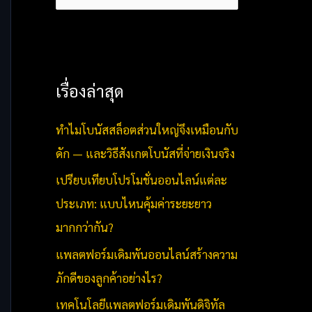
e
a
r
เรื่องล่าสุด
c
h
ทำไมโบนัสสล็อตส่วนใหญ่จึงเหมือนกับ
f
ดัก — และวิธีสังเกตโบนัสที่จ่ายเงินจริง
o
เปรียบเทียบโปรโมชั่นออนไลน์แต่ละ
r
ประเภท: แบบไหนคุ้มค่าระยะยาว
:
มากกว่ากัน?
แพลตฟอร์มเดิมพันออนไลน์สร้างความ
ภักดีของลูกค้าอย่างไร?
เทคโนโลยีแพลตฟอร์มเดิมพันดิจิทัล