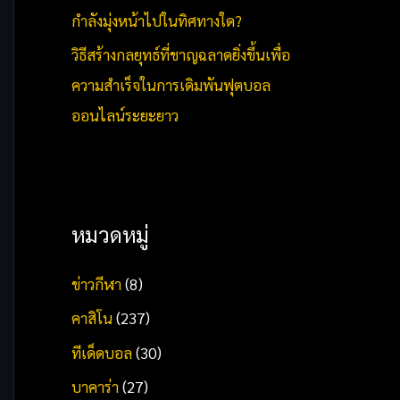
กำลังมุ่งหน้าไปในทิศทางใด?
วิธีสร้างกลยุทธ์ที่ชาญฉลาดยิ่งขึ้นเพื่อ
ความสำเร็จในการเดิมพันฟุตบอล
ออนไลน์ระยะยาว
หมวดหมู่
ข่าวกีฬา
(8)
คาสิโน
(237)
ทีเด็ดบอล
(30)
บาคาร่า
(27)