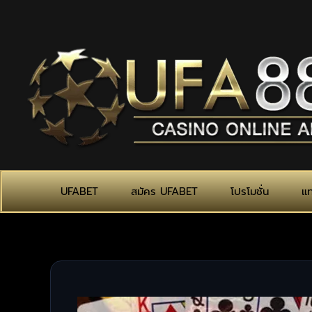
Skip
to
content
UFABET
สมัคร UFABET
โปรโมชั่น
แ