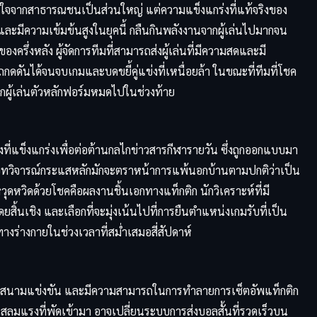
ามสนใจจากสาธารณชนเป็นส่วนใหญ่ แต่ความแข็งแกร่งที่แท้จริงของ
สูงและมีความเข้มข้นสูงในยุคนี้ กลืนกินพลังงานจากผู้เล่นไปมากจน
องครึ่งหลัง ผู้จัดการทีมที่สามารถส่งผู้เล่นที่มีความสดและมี
ดดันได้จนจบเกมและบดขยี้คู่แข่งที่เหนื่อยล้า ในขณะที่ทีมที่โชค
งจากผู้เล่นตัวหลักฟอร์มหมดไปในช่วงท้าย
งที่แข็งแกร่งเพื่อต่อต้านกลไกข่าวสารกีฬารายวัน ซึ่งถูกออกแบบมา
ง บทวิจารณ์กระแสหลักมักจะตราหน้าการแพ้นอกบ้านตามปกติว่าเป็น
ุดหวิดด้วยโชคคือผลงานชิ้นเอกทางแท็กติก นักวิเคราะห์ที่มี
สิ้นเชิง และเลือกที่จะมุ่งเน้นไปที่การยืนตำแหน่งเกมรับที่เป็น
งร่างกายในช่วงเวลาที่สม่ำเสมอสี่สัปดาห์
ของสนามแข่งขัน และมีความสามารถในการทำลายการเซ็ตอัพแท็กติก
ะแสลมแรงที่พัดเข้ามา อาจเปลี่ยนระบบการส่งบอลสั้นที่รวดเร็วบน