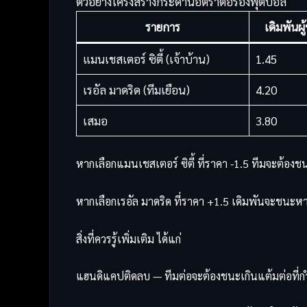
ตัวอย่างโครงสร้างกระดานอัตราต่อรองฟุตบอล
รายการ
เดิมพันผู
แมนเชสเตอร์ ซิตี้ (เจ้าบ้าน)
1.45
เรอัล มาดริด (ทีมเยือน)
4.20
เสมอ
3.80
หากเลือกแมนเชสเตอร์ ซิตี้ ที่ราคา -1.5 ทีมจะต้อง
หากเลือกเรอัล มาดริด ที่ราคา +1.5 เดิมพันจะชนะห
สิ่งที่ควรรู้เพิ่มเติม ได้แก่
แฮนดิแคปติดลบ — ทีมต่อจะต้องชนะเกินแต้มต่อที่