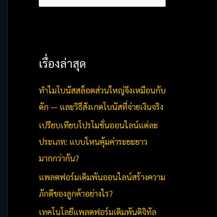
e
a
r
เรื่องล่าสุด
c
h
ทำไมโบนัสสล็อตส่วนใหญ่จึงเหมือนกับ
f
ดัก — และวิธีสังเกตโบนัสที่จ่ายเงินจริง
o
เปรียบเทียบโปรโมชั่นออนไลน์แต่ละ
r
ประเภท: แบบไหนคุ้มค่าระยะยาว
:
มากกว่ากัน?
แพลตฟอร์มเดิมพันออนไลน์สร้างความ
ภักดีของลูกค้าอย่างไร?
เทคโนโลยีแพลตฟอร์มเดิมพันดิจิทัล