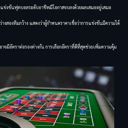
การแข่งขันฟุตบอลระดับอาชีพมีโอกาสจบลงด้วยผลเสมออยู่เสมอ
างสองทีมกว้าง แสดงว่าผู้กำหนดราคาเชื่อว่าการแข่งขันมีความได้
อัตราต่อรองต่างกัน การเลือกอัตราที่ดีที่สุดช่วยเพิ่มความคุ้ม