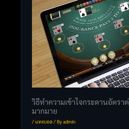
วิธีทำความเข้าใจกระดานอัตราต
มากมาย
/
แทงบอล
/ By
admin