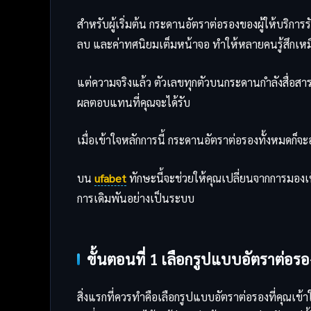
สำหรับผู้เริ่มต้น กระดานอัตราต่อรองของผู้ให้บริกา
ลบ และค่าทศนิยมเต็มหน้าจอ ทำให้หลายคนรู้สึกเหมื
แต่ความจริงแล้ว ตัวเลขทุกตัวบนกระดานกำลังสื่อสาร
ผลตอบแทนที่คุณจะได้รับ
เมื่อเข้าใจหลักการนี้ กระดานอัตราต่อรองทั้งหมดก็จะอ
บน
ufabet
ทักษะนี้จะช่วยให้คุณเปลี่ยนจากการมอง
การเดิมพันอย่างเป็นระบบ
ขั้นตอนที่ 1 เลือกรูปแบบอัตราต่อรอง
สิ่งแรกที่ควรทำคือเลือกรูปแบบอัตราต่อรองที่คุณเข้