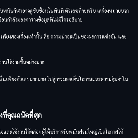
รรับพนันกีฬาอาจดูซับซ้อนในทันที ตัวเลขที่กะพริบ เครื่องหมายบวก
อนกำลังมองตารางข้อมูลที่ไม่มีใครอธิบาย
เพียงสองเรื่องเท่านั้น คือ ความน่าจะเป็นของผลการแข่งขัน และ
่านได้ง่ายขึ้นอย่างมาก
เห็นเพียงตัวเลขมากมาย ไปสู่การมองเห็นโอกาสและความคุ้มค่าใน
ที่คุณถนัดที่สุด
าใจและใช้งานได้คล่อง ผู้ให้บริการรับพนันส่วนใหญ่เปิดโอกาสให้