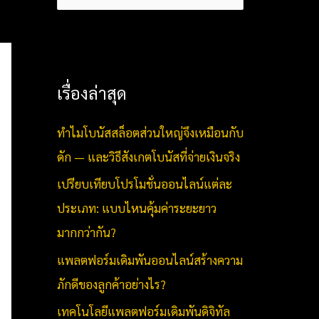
e
a
r
เรื่องล่าสุด
c
h
ทำไมโบนัสสล็อตส่วนใหญ่จึงเหมือนกับ
f
ดัก — และวิธีสังเกตโบนัสที่จ่ายเงินจริง
o
เปรียบเทียบโปรโมชั่นออนไลน์แต่ละ
r
ประเภท: แบบไหนคุ้มค่าระยะยาว
:
มากกว่ากัน?
แพลตฟอร์มเดิมพันออนไลน์สร้างความ
ภักดีของลูกค้าอย่างไร?
เทคโนโลยีแพลตฟอร์มเดิมพันดิจิทัล