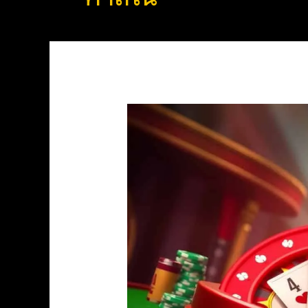
UFACAM