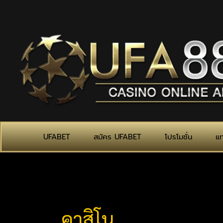
Skip
to
content
UFABET
สมัคร UFABET
โปรโมชั่น
แ
คาสิโน