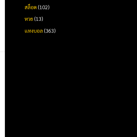
สล็อต
(102)
หวย
(13)
แทงบอล
(363)