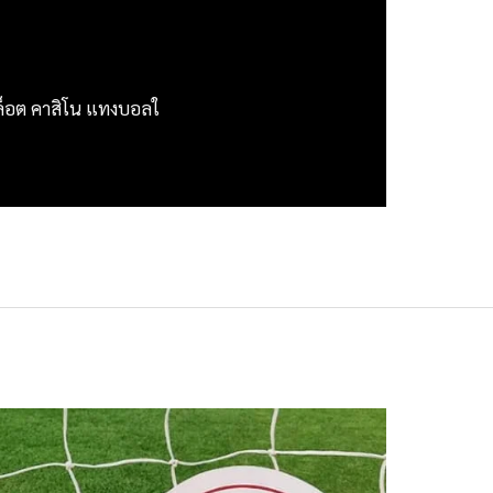
สล็อต คาสิโน แทงบอลใ