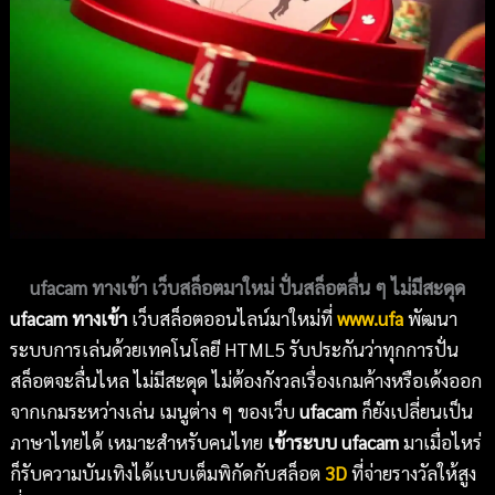
ufacam ทางเข้า เว็บสล็อตมาใหม่ ปั่นสล็อตลื่น ๆ ไม่มีสะดุด
ufacam
ทางเข้า
เว็บสล็อตออนไลน์มาใหม่ที่
www.ufa
พัฒนา
ระบบการเล่นด้วยเทคโนโลยี HTML5 รับประกันว่าทุกการปั่น
สล็อตจะลื่นไหล ไม่มีสะดุด ไม่ต้องกังวลเรื่องเกมค้างหรือเด้งออก
จากเกมระหว่างเล่น เมนูต่าง ๆ ของเว็บ
ufacam
ก็ยังเปลี่ยนเป็น
ภาษาไทยได้ เหมาะสำหรับคนไทย
เข้าระบบ ufacam
มาเมื่อไหร่
ก็รับความบันเทิงได้แบบเต็มพิกัดกับสล็อต
3D
ที่จ่ายรางวัลให้สูง