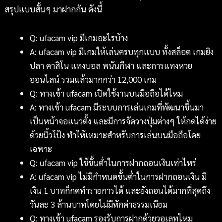
สรุปแบบสั้นๆ มาฝากกัน ดังนี้
Q: ufacam vip มีเกมอะไรบ้าง
A: ufacam vip มีเกมให้เล่นครบทุกแบบ ทั้งสล็อต เกมยิง
ปลา คาสิโน แทงบอล พนันกีฬา และการแทงหวย
ออนไลน์ รวมแล้วมากกว่า 12,000 เกม
Q: ทางเข้า ufacam เปิดใช้งานบนมือถือได้ไหม
A: ทางเข้า ufacam มีระบบการเล่นเกมที่พัฒนาขึ้นมา
เป็นหน้าจอแนวตั้ง และมีการจัดวางปุ่มต่างๆ ให้กดได้ง่าย
ด้วยนิ้วโป้ง ทำให้เหมาะสำหรับการเล่นบนมือถือโดย
เฉพาะ
Q: ufacam vip ใช้ขั้นต่ำในการฝากถอนเงินเท่าไหร่
A: ufacam vip ไม่มีกำหนดขั้นต่ำในการฝากถอนเงิน มี
เงิน 1 บาทก็กดทำรายการได้ และยังถอนได้มากที่สุดถึง
วันละ 3 ล้านบาทโดยไม่มีหักค่าธรรมเนียม
Q: ทางเข้า ufacam รองรับการฝากด้วยวอเลทไหม