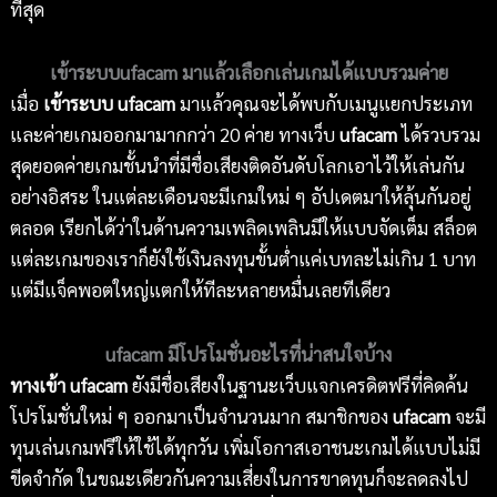
ที่สุด
เข้าระบบufacam มาแล้วเลือกเล่นเกมได้แบบรวมค่าย
เมื่อ
เข้าระบบ ufacam
มาแล้วคุณจะได้พบกับเมนูแยกประเภท
และค่ายเกมออกมามากกว่า 20 ค่าย ทางเว็บ
ufacam
ได้รวบรวม
สุดยอดค่ายเกมชั้นนำที่มีชื่อเสียงติดอันดับโลกเอาไว้ให้เล่นกัน
อย่างอิสระ ในแต่ละเดือนจะมีเกมใหม่ ๆ อัปเดตมาให้ลุ้นกันอยู่
ตลอด เรียกได้ว่าในด้านความเพลิดเพลินมีให้แบบจัดเต็ม สล็อต
แต่ละเกมของเราก็ยังใช้เงินลงทุนขั้นต่ำแค่เบทละไม่เกิน 1 บาท
แต่มีแจ็คพอตใหญ่แตกให้ทีละหลายหมื่นเลยทีเดียว
ufacam มีโปรโมชั่นอะไรที่น่าสนใจบ้าง
ทางเข้า ufacam
ยังมีชื่อเสียงในฐานะเว็บแจกเครดิตฟรีที่คิดค้น
โปรโมชั่นใหม่ ๆ ออกมาเป็นจำนวนมาก สมาชิกของ
ufacam
จะมี
ทุนเล่นเกมฟรีให้ใช้ได้ทุกวัน เพิ่มโอกาสเอาชนะเกมได้แบบไม่มี
ขีดจำกัด ในขณะเดียวกันความเสี่ยงในการขาดทุนก็จะลดลงไป