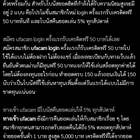
ด้วยพร้อมกัน สำหรับโบนัสยอดฮิตที่กำลังได้รับความนิยมสูงจะมี
อยู่ 2 แบบ คือโปรโมชั่นสมาชิกใหม่ login ครั้งแรกรับเครดิตฟรี
50 บาททันที และโบนัสคืนยอดเล่น 5% ทุกสัปดาห์
สมัคร ufacam login ครั้งแรกรับเครดิตฟรี 50 บาทได้เลย
สมัครสมาชิก
ufacam login
ครั้งแรกก็รับเครดิตฟรี 50 บาทไป
ใช้ได้แบบไม่ต้องฝาก ไม่ต้องแชร์ เมื่อลงทะเบียนกับทางเว็บแล้ว
ยืนยันตัวตนผ่านก็มีทุนฟรี 50 บาทแจกให้ใช้เล่นสล็อตทุกค่ายได้
โดยไม่ต้องลงทุนอะไรก่อน ทำยอดครบ 150 แล้วถอนเงินได้ 150
นับว่าเป็นโบนัสที่ใช้เล่นหาทุนเพิ่มตั้งแต่วันแรกได้แบบไม่มีการ
ขาดทุนแน่นอน
ทางเข้า ufacam มีโบนัสคืนยอดเล่นให้ 5% ทุกสัปดาห์
ทางเข้า ufacam
ยังมีการคืนยอดเล่นให้กับสมาชิกเรื่อย ๆ โดย
สมาชิกทุกคนสามารถกดรับยอดคืนได้ถึง 5% ตลอดทุกสัปดาห์
จ่ายยอดขั้นต่ำ 1 บาท สูงสุด 5,000 บาท เครดิตฟรีที่ได้จากยอด