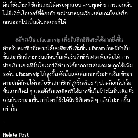
คืนก็ยังนำมาใช้เล่นเกมได้ครบทุกแบบ ครบทุกค่าย การถอนเงิน
ไม่มีเทิร์นโอเวอร์ที่ต้องทำ จะนำมาหมุนเวียนเล่นเกมใหม่หรือ
ถอนออกไปเป็นเงินสดเลยก็ได้
สมัครเป็น ufacam vip เพื่อรับสิทธิพิเศษได้มากยิ่งขึ้น
สำหรับสมาชิกที่อยากได้เครดิตฟรีเพิ่มขึ้น
ufacam
ก็จะมีลำดับ
ขั้นสมาชิกที่สามารถเลื่อนขั้นเพื่อรับสิทธิพิเศษเพิ่มเติมได้ การ
ฝากเงินและเทิร์นโอเวอร์ที่ทำมาได้จากการเล่นเกมจะถูกใช้เพิ่ม
ระดับ
ufacam vip
ให้สูงขึ้น ดังนั้นแค่เล่นเกมหรือฝากเงินเข้ามา
ตามปกติก็จะได้ระดับขั้นสมาชิกที่สูงขึ้นเรื่อย ๆ ปลดล็อกโปรโม
ชั่นแบบใหม่ ๆ และยังรับเครดิตฟรีได้มากขึ้นในโปรโมชั่นเดิม ยิ่ง
เล่นกับเรามากขึ้นเท่าไหร่ก็ยิ่งได้สิทธิพิเศษดี ๆ กลับไปมากขึ้น
เท่านั้น
Relate Post