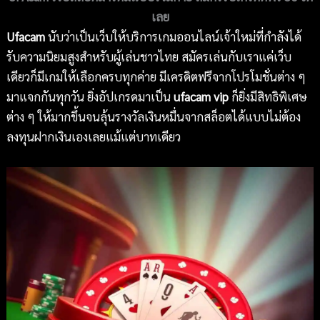
เลย
Ufacam
นับว่าเป็นเว็บให้บริการเกมออนไลน์เจ้าใหม่ที่กำลังได้
รับความนิยมสูงสำหรับผู้เล่นชาวไทย สมัครเล่นกับเราแค่เว็บ
เดียวก็มีเกมให้เลือกครบทุกค่าย มีเครดิตฟรีจากโปรโมชั่นต่าง ๆ
มาแจกกันทุกวัน ยิ่งอัปเกรดมาเป็น
ufacam vip
ก็ยิ่งมีสิทธิพิเศษ
ต่าง ๆ ให้มากขึ้นจนลุ้นรางวัลเงินหมื่นจากสล็อตได้แบบไม่ต้อง
ลงทุนฝากเงินเองเลยแม้แต่บาทเดียว