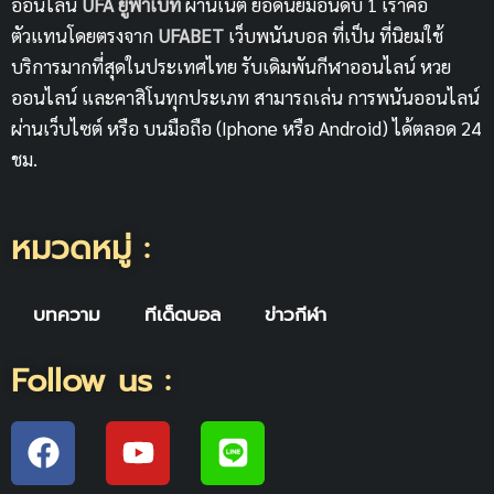
ออนไลน์
UFA
ยูฟ่าเบท
ผ่านเน็ต ยอดนิยมอันดับ 1 เราคือ
ตัวแทนโดยตรงจาก
UFABET
เว็บพนันบอล ที่เป็น ที่นิยมใช้
บริการมากที่สุดในประเทศไทย รับเดิมพันกีฬาออนไลน์ หวย
ออนไลน์ และคาสิโนทุกประเภท สามารถเล่น การพนันออนไลน์
ผ่านเว็บไซต์ หรือ บนมือถือ (Iphone หรือ Android) ได้ตลอด 24
ชม.
หมวดหมู่ :
บทความ
ทีเด็ดบอล
ข่าวกีฬา
Follow us :
F
Y
L
a
o
i