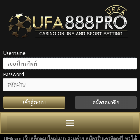
Skip
to
content
Username
Password
เข้าสู่ระบบ
สมัครสมาชิก
UFAcam เว็บสล็อตมาใหม่แบบรวมค่าย สมัครรับเครดิตฟรี 50 ได้