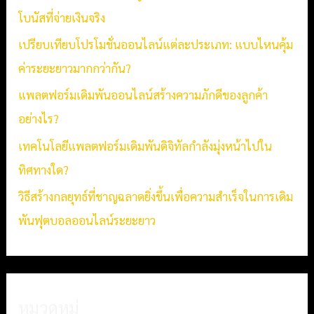
f
โบนัสที่จ่ายเงินจริง
o
เปรียบเทียบโปรโมชั่นออนไลน์แต่ละประเภท: แบบไหนคุ้ม
r
ค่าระยะยาวมากกว่ากัน?
:
แพลตฟอร์มเดิมพันออนไลน์สร้างความภักดีของลูกค้า
อย่างไร?
เทคโนโลยีแพลตฟอร์มเดิมพันดิจิทัลกำลังมุ่งหน้าไปใน
ทิศทางใด?
วิธีสร้างกลยุทธ์ที่ชาญฉลาดยิ่งขึ้นเพื่อความสำเร็จในการเดิม
พันฟุตบอลออนไลน์ระยะยาว
หมวดหมู่