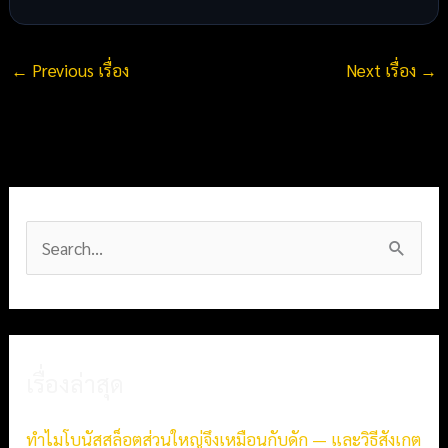
←
Previous เรื่อง
Next เรื่อง
→
S
e
a
r
เรื่องล่าสุด
c
h
ทำไมโบนัสสล็อตส่วนใหญ่จึงเหมือนกับดัก — และวิธีสังเกต