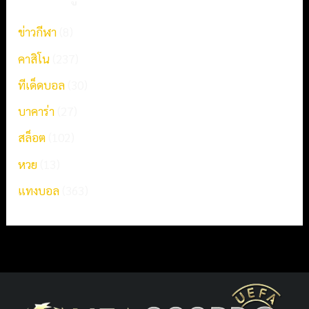
ข่าวกีฬา
(8)
คาสิโน
(237)
ทีเด็ดบอล
(30)
บาคาร่า
(27)
สล็อต
(102)
หวย
(13)
แทงบอล
(363)