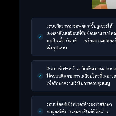
ระบบวิศวกรรมซอฟต์แวร์ขั้นสูงช่วยให้
แผงคาสิโนเสมือนที่ซับซ้อนสามารถโห
ภายในเสี้ยววินาที พร้อมความปลอดภ
เต็มรูปแบบ
อินเทอร์เฟซหน้าจอสัมผัสแบบตอบสนอ
ใช้ระบบติดตามการเคลื่อนไหวที่เหมาะ
เพื่อรักษาความเร็วในการควบคุมเมนู
ระบบโฮสต์เซิร์ฟเวอร์สำรองช่วยรักษา
ข้อมูลสถิติการเล่นคาสิโนดิจิทัลผ่าน