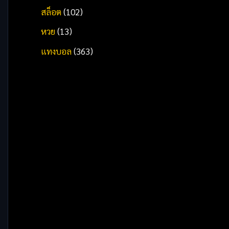
สล็อต
(102)
หวย
(13)
แทงบอล
(363)