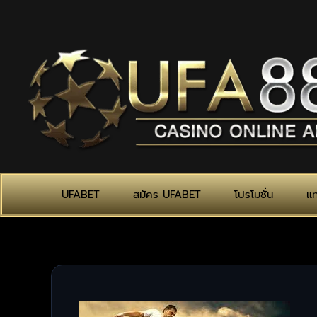
Skip
to
content
UFABET
สมัคร UFABET
โปรโมชั่น
แ