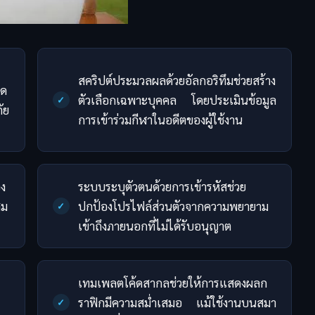
สคริปต์ประมวลผลด้วยอัลกอริทึมช่วยสร้าง
ลด
ตัวเลือกเฉพาะบุคคล โดยประเมินข้อมูล
ัย
การเข้าร่วมกีฬาในอดีตของผู้ใช้งาน
ง
ระบบระบุตัวตนด้วยการเข้ารหัสช่วย
สม
ปกป้องโปรไฟล์ส่วนตัวจากความพยายาม
เข้าถึงภายนอกที่ไม่ได้รับอนุญาต
เทมเพลตโค้ดสากลช่วยให้การแสดงผลก
ราฟิกมีความสม่ำเสมอ แม้ใช้งานบนสมา