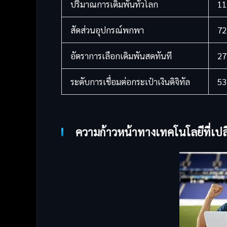
ปริมาณการเดิมพันทั่วโลก
11
สัดส่วนอุปกรณ์พกพา
72
อัตราการเลือกเดิมพันสดทันที
27
ระดับการเชื่อมต่อกระเป๋าเงินดิจิทัล
53
ความก้าวหน้าทางเทคโนโลยีที่เป