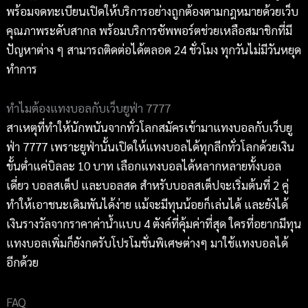
พร้อมจดทะเบียนเปิดให้บริการอย่างถูกต้องตามกฎหมายด้วยเว็บ
คุณภาพระดับสากล พร้อมบริการซัพพอร์ตช่วยเหลือสมาชิกที่มี
ปัญหาต่าง ๆ สามารถติดต่อได้ตลอด 24 ชั่วโมง ทุกวันไม่มีวันหยุด
ทำการ
ทำไมต้องแทงบอลกับเว็บยูฟ่า 7777
สาเหตุที่ทำให้นักพนันจากทั่วโลกสมัครเข้ามาแทงบอลกับเว็บยู
ฟ่า 7777 เพราะยูฟ่านั้นเปิดให้แทงบอลได้ทุกลีกทั่วโลกด้วยเงิน
ขั้นต่ำแค่บิลละ 10 บาท เลือกแทงบอลได้หลากหลายทั้งบอล
เดี่ยว บอลสเต็ป และบอลสด สำหรับบอลสเต็ปจะเริ่มต้นที่ 2 คู่
ทำให้เอาชนะเดิมพันได้ง่าย แม้จะมีทุนน้อยก็เล่นได้ และยังได้
เงินรางวัลจากราคาค่าน้ำแบบ 4 ตังค์ที่คุ้มค่าที่สุด ใครที่อยากมีทุน
แทงบอลเพิ่มก็ยังกดรับโปรโมชั่นพิเศษต่างๆ มาใช้แทงบอลได้
อีกด้วย
FAQ