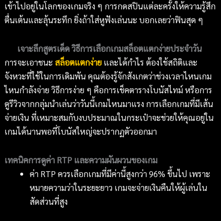
เข้าไปอยู่ในโลกของเกมจริง ๆ การกดสปินแต่ละครั้งให้ความรู้สึก
ตื่นเต้นและลุ้นระทึก ยิ่งถ้าใส่หูฟังเล่นนะ บอกเลยว่าฟินสุด ๆ
เจาะลึกสูตรเด็ด วิธีการเลือกเกมสล็อตแตกง่ายประจำวัน
การจะเอาชนะ
สล็อตแตกง่าย
และได้กำไร ต้องใช้สถิติและ
จังหวะที่ใช้ในการเดิมพัน คุณต้องรู้จักสังเกตว่าช่วงเวลาไหนเกม
ไหนกำลังจ่าย วิธีการง่าย ๆ คือการเช็คตารางโบนัสไทม์ หรือการ
ดูรีวิวจากกลุ่มนำเล่นว่าวันนี้เกมไหนมาแรง การเลือกเกมที่มีเส้น
จ่ายเงิน ที่เหมาะสมกับงบประมาณในกระเป๋าจะช่วยให้คุณอยู่ใน
เกมได้นานพอที่โบนัสใหญ่จะปรากฏตัวออกมา
เทคนิคการดูค่า RTP และความผันผวนของเกม
ค่า
RTP
ควรเลือกเกมที่มีค่านี้สูงกว่า
96%
ขึ้นไป เพราะ
หมายความว่าในระยะยาว เกมจะจ่ายเงินคืนให้ผู้เล่นใน
สัดส่วนที่สูง