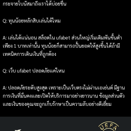
กระจายโบนัสมาถึงเราได้บ่อยขึ้น
Q:
ทุนน้อยหลักสิบเล่นได้ไหม
A:
เล่นได้แน่นอน สล็อตใน
ufabet
ส่วนใหญ่เริ่มเดิมพันขั้นต่ำ
เพียง
1
บาทเท่านั้น ทุนน้อยก็สามารถปั้นยอดให้สูงขึ้นได้ถ้ามี
เทคนิคการเดินเงินที่ถูกต้อง
Q:
เว็บ
ufabet
ปลอดภัยแค่ไหน
A:
ปลอดภัยระดับสูงสุด เพราะเป็นเว็บตรงไม่ผ่านเอเย่นต์ มีฐาน
การเงินที่มั่นคงและเปิดให้บริการมาอย่างยาวนาน ข้อมูลส่วนตัว
และเงินของคุณจะถูกเก็บรักษาเป็นความลับอย่างดีเยี่ยม