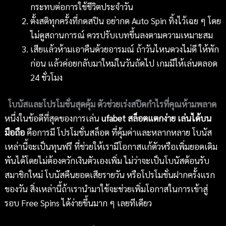
กระทบต่อการใช้ชีวิตประจำวัน
ตั้งสติทุกครั้งที่กดสปิน อย่ากด
Auto Spin
ทิ้งไว้เฉย ๆ โดย
ไม่ดูสถานการณ์ ควรปรับเบทขึ้นลงตามความเหมาะสม
เสียแล้วห้ามเอาคืนด้วยอารมณ์ ถ้าวันไหนดวงไม่ดี ให้พัก
ก่อน แล้วค่อยกลับมาใหม่ในวันถัดไป เกมมีให้เล่นตลอด
24
ชั่วโมง
โบนัสและโปรโมชั่นสุดคุ้ม ตัวช่วยเร่งสปีดกำไรที่คุณห้ามพลาด
หนึ่งในข้อดีที่สุดของการเล่น
ufabet
สล็อตแตกง่าย เล่นได้บน
มือถือ
คือการมี โปรโมชั่นสล็อต ที่คุ้มค่าและหลากหลาย โบนัส
เหล่านี้จะเป็นทุนฟรี ที่ช่วยให้เรามีโอกาสแก้ตัวหรือเพิ่มยอดเดิม
พันได้โดยไม่ต้องควักเงินตัวเองเพิ่ม ไม่ว่าจะเป็นโบนัสต้อนรับ
สมาชิกใหม่ โบนัสคืนยอดเสียรายวัน หรือโปรโมชั่นฝากครั้งแรก
ของวัน สิ่งเหล่านี้ถ้าเรานำมาใช้จะช่วยเพิ่มโอกาสในการเข้าสู่
รอบ
Free Spins
ได้ง่ายขึ้นมาก ๆ เลยทีเดียว