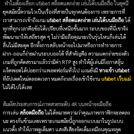
ทำไมต้องเลือก ufabet สล็อตแตกง่าย เล่นได้บนมือถือ ในยุคนี้
ยุคสมัยนี้ความไวเป็นเรื่องที่สายปั่นทุกคนต้องการ เพราะการที่
เราสามารถเข้าถึงเกม
ufabet
สล็อตแตกง่าย เล่นได้บนมือถือ
ได้
ทุกที่ทุกเวลาคือข้อได้เปรียบที่เหนือชั้นมาก ระบบของที่นี่เขาจึง
พัฒนามาให้เสถียรสุด ๆ ไม่ว่ามือถือคุณจะเป็นรุ่นไหนก็เล่นได้
ลื่นไม่มีสะดุด อีกทั้งการสลับหน้าจอไปมาหรือการทำรายการ
ฝาก-ถอนก็ง่ายผ่านระบบออโต้ ที่สำคัญคือ ความแตกง่ายของตัว
เกมที่ถูกคัดสรรมาแล้วว่ามีค่า
RTP
สูง ทำให้ผู้เล่นมีโอกาสลุ้น
แจ็คพอตได้บ่อยกว่าแพลตฟอร์มทั่วไป แถมยังมี
ทางเข้า
ufabet
ที่อัปเดตใหม่ตลอดเวลา หมดกังวลเรื่องเข้าใช้งาน
ufabet
เว็บแม่
ไม่ได้ไปได้เลย
สัมผัสประสบการณ์ภาพสวยระดับ 4K บนหน้าจอมือถือ
การเล่น
สล็อตมือถือ
ไม่ได้หมายความว่าคุณภาพกราฟิกจะลดลง
นะ ตรงกันข้ามเลยเพราะเกมสมัยนี้ถูกออกแบบมาในรูปแบบ
แนวตั้ง ทำให้ภาพดูเต็มตา แสงสีเสียงจัดเต็มเหมือนคุณหลุด