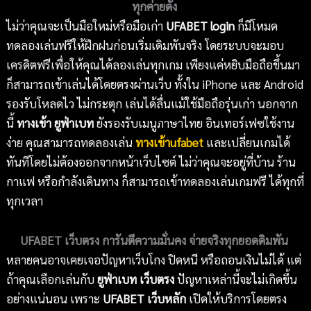
ทุกค่ายดัง
ไม่ว่าคุณจะเป็นมือใหม่หรือมือเก่า
UFABET login
ก็มีโหมด
ทดลองเล่นฟรีให้ฝึกฝนก่อนเริ่มเดิมพันจริง โดยระบบจะมอบ
เครดิตฟรีเพื่อให้คุณได้ลองเล่นทุกเกม
เพียงแค่หยิบมือถือขึ้นมา
ก็สามารถเข้าเล่นได้โดยตรงผ่านเว็บ ทั้งใน
iPhone
และ
Android
รองรับโหลดไว ไม่กระตุก เล่นได้ลื่นแม้ใช้มือถือรุ่นเก่า
นอกจาก
นี้
ทางเข้า ยูฟ่าเบท
ยังรองรับเมนูภาษาไทย อินเทอร์เฟซใช้งาน
ง่าย คุณสามารถทดลองเล่น
ทางเข้าufabet
และเปลี่ยนเกมได้
ทันทีโดยไม่ต้องออกจากหน้าเว็บไซต์ ไม่ว่าคุณจะอยู่ที่บ้าน ร้าน
กาแฟ หรือกำลังเดินทาง ก็สามารถเข้าทดลองเล่นเกมฟรี ได้ทุกที่
ทุกเวลา
UFABET เว็บตรง การันตีความมั่นคง จ่ายจริงทุกยอดดิมพัน
หลายคนอาจเคยเจอปัญหาเว็บโกง ปิดหนี หรือถอนเงินไม่ได้ แต่
ถ้าคุณเลือกเล่นกับ
ยูฟ่าเบท เว็บตรง
ปัญหาเหล่านี้จะไม่เกิดขึ้น
อย่างแน่นอน เพราะ
UFABET
เว็บหลัก
เปิดให้บริการโดยตรง