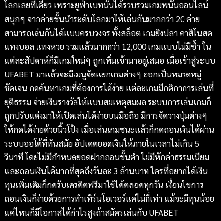
โลกเลยทีเดียว เพราะยูฟ่าเบทนั้นได้รวบรวมเกมพนันออนไลน์
สนุกๆ จากค่ายชั้นนำระดับโลกมาให้เล่นกันมากกว่า 20 ค่าย
สามารถเล่นกันได้แบบครบวงจร ทั้งสล็อต เกมยิงปลา คาสิโนสด
แทงบอล แทงหวย รวมแล้วมากกว่า 12,000 เกมแบบไม่มีซ้ำ ใน
แต่ละสัปดาห์ก็มีเกมใหม่ๆ ถูกเพิ่มเข้ามาอยู่เสมอ เมื่อเข้าสู่ระบบ
UFABET มาแล้วจะมีเมนูจัดแยกเกมต่างๆ ออกเป็นหมวดหมู่
ชัดเจน กดค้นหาเกมที่ต้องการได้ง่าย แต่ละเกมมีกติกาการเล่นที่
ยุติธรรม จ่ายเงินรางวัลให้แบบสมเหตุสมผล ระบบการเล่นเกมก็
ถูกปรับแต่งมาให้เปิดเล่นได้ง่ายบนมือถือ มีการจัดวางปุ่มต่างๆ
ให้กดได้ง่ายด้วยนิ้วโป้ง เมื่อเล่นเกมชนะแล้วก็กดถอนเงินได้ผ่าน
ระบบออโต้ที่ทันสมัย อัปเดตยอดเงินให้ภายในเวลาไม่เกิน 5
วินาที โดยไม่มีกำหนดยอดฝากถอนขั้นต่ำ ไม่มีหักค่าธรรมเนียม
และถอนเงินได้มากที่สุดถึงวันละ 3 ล้านบาท ใครที่อยากได้เงิน
ทุนเพิ่มเติมก็กดรับเครดิตฟรีมาใช้ได้ตลอดทุกวัน เงื่อนไขการ
ถอนเงินก็ง่ายด้วยการทำเทิร์นโอเวอร์แค่ไม่กี่เท่า แม้จะมีทุนน้อย
แค่ไหนก็มีโอกาสได้กำไรสูงถ้าสมัครเล่นกับ UFABET