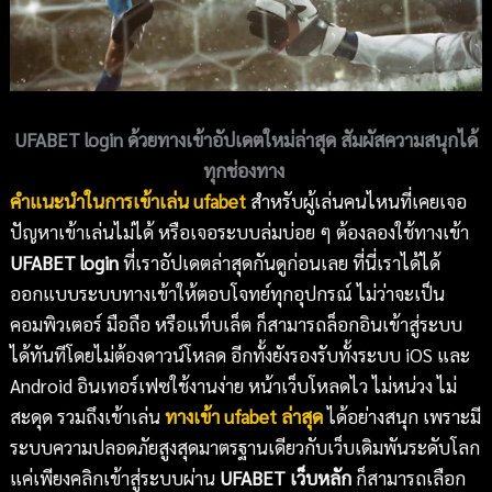
UFABET login ด้วยทางเข้าอัปเดตใหม่ล่าสุด สัมผัสความสนุกได้
ทุกช่องทาง
คำแนะนำในการเข้าเล่น
ufabet
สำหรับผู้เล่นคนไหนที่เคยเจอ
ปัญหาเข้าเล่นไม่ได้ หรือเจอระบบล่มบ่อย ๆ ต้องลองใช้ทางเข้า
UFABET login
ที่เราอัปเดตล่าสุดกันดูก่อนเลย ที่นี่เราได้ได้
ออกแบบระบบทางเข้าให้ตอบโจทย์ทุกอุปกรณ์ ไม่ว่าจะเป็น
คอมพิวเตอร์ มือถือ หรือแท็บเล็ต ก็สามารถล็อกอินเข้าสู่ระบบ
ได้ทันทีโดยไม่ต้องดาวน์โหลด อีกทั้งยังรองรับทั้งระบบ
iOS
และ
Android
อินเทอร์เฟซใช้งานง่าย หน้าเว็บโหลดไว ไม่หน่วง ไม่
สะดุด รวมถึงเข้าเล่น
ทางเข้า ufabet ล่าสุด
ได้อย่างสนุก เพราะมี
ระบบความปลอดภัยสูงสุดมาตรฐานเดียวกับเว็บเดิมพันระดับโลก
แค่เพียงคลิกเข้าสู่ระบบผ่าน
UFABET
เว็บหลัก
ก็สามารถเลือก