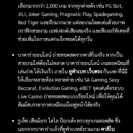
เลือกมากกว่า 2,000 เกม จากทุกค่ายดัง เช่น
PG Slot,
JILI, Joker Gaming, Pragmatic Play, Spadegaming,
Red Tiger
และอีกมากมาย
แต่ละเกมโดดเด่นด้วยภาพ
กราฟิกสวยงาม เอฟเฟกต์เสียงสมจริง และฟีเจอร์พิเศษที่
ช่วยเพิ่มโอกาสแตกแจ็กพอตได้ทุกวัน
บาคาร่าออนไลน์ ถ่ายทอดสดจากคาสิโนจริง หากเป็น
สายเกมไพ่ต้องไม่พลาด บาคาร่าออนไลน์ เกมยอดนิยมที่
เล่นง่าย ได้เงินเร็ว ภายใน
ยูฟ่าเบท เว็บตรง
กันเลย ที่นี่มี
ให้เลือกหลายห้อง หลายค่าย เช่น
SA Gaming, Sexy
Baccarat, Evolution Gaming, eBET
จุดเด่นคือระบบ
Live Casino
ถ่ายทอดสดแบบเรียลไทม์ เพื่อให้คุณได้
สัมผัสบรรยากาศเหมือนนั่งอยู่หน้าโต๊ะจริง
รูเล็ต เสือมังกร ไฮโล ป๊อกเด้ง ครบทุกเกมยอดฮิต
ซึ่ง
นอกจากบาคาร่าแล้วที่ยูฟ่าเบทยังรวมเกม
คาสิโน