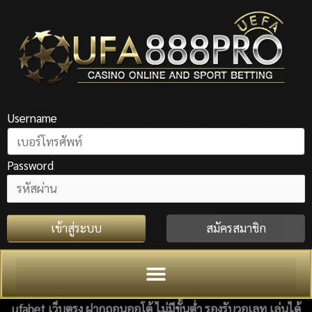
Skip
to
content
Username
Password
เข้าสู่ระบบ
สมัครสมาชิก
ufabet เว็บตรง ฝากถอนออโต้ ไม่มีขั้นต่ำ รองรับวอเลท เล่นได้