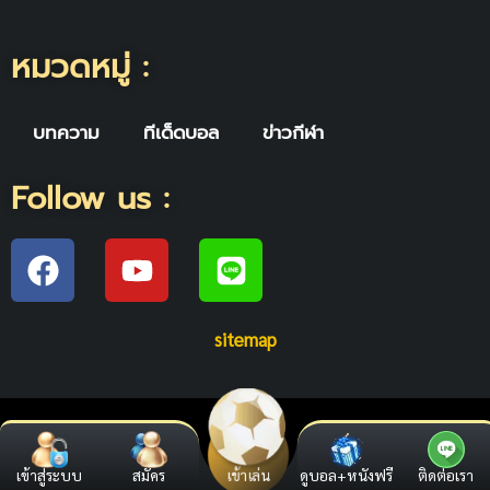
หมวดหมู่ :
บทความ
ทีเด็ดบอล
ข่าวกีฬา
Follow us :
F
Y
L
a
o
i
c
u
n
e
t
sitemap
e
b
u
o
b
o
e
k
เข้าเล่น
เข้าสู่ระบบ
สมัคร
ดูบอล+หนังฟรี
ติดต่อเรา