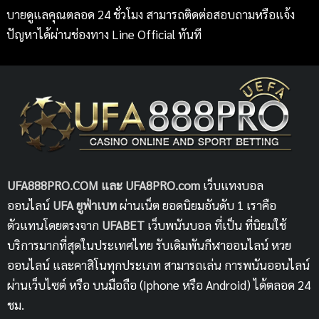
บายดูแลคุณตลอด
24
ชั่วโมง สามารถติดต่อสอบถามหรือแจ้ง
ปัญหาได้ผ่านช่องทาง
Line Official
ทันที
UFA888PRO.COM และ UFA8PRO.com
เว็บแทงบอล
ออนไลน์
UFA
ยูฟ่าเบท
ผ่านเน็ต ยอดนิยมอันดับ 1 เราคือ
ตัวแทนโดยตรงจาก
UFABET
เว็บพนันบอล ที่เป็น ที่นิยมใช้
บริการมากที่สุดในประเทศไทย รับเดิมพันกีฬาออนไลน์ หวย
ออนไลน์ และคาสิโนทุกประเภท สามารถเล่น การพนันออนไลน์
ผ่านเว็บไซต์ หรือ บนมือถือ (Iphone หรือ Android) ได้ตลอด 24
ชม.