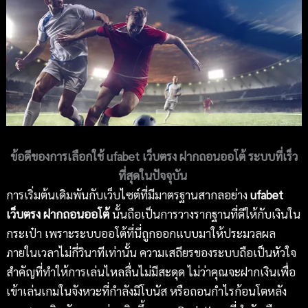
ข้อดีของการเลือกใช้ ufabet เว็บตรง ฝากถอนออโต้ ระบบที่เร็ว
ที่สุดในปัจจุบัน
การเริ่มต้นเดิมพันกับเว็บไซต์ที่มีมาตรฐานสากลอย่าง
ufabet
เว็บตรง ฝากถอนออโต้
นั้นถือเป็นการวางรากฐานที่ดีให้กับเงินใน
กระเป๋า
เพราะระบบออโต้ที่นี่ถูกออกแบบมาให้ประมวลผล
ภายในเวลาไม่กี่วินาทีเท่านั้น ความเสถียรของระบบถือเป็นหัวใจ
สำคัญที่ทำให้การเล่นไหลลื่นไม่มีสะดุด ไม่ว่าคุณจะฝากเงินเพื่อ
เข้าเล่นเกมในจังหวะที่กำลังมีโบนัส หรือถอนกำไรก้อนโตหลัง