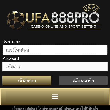
Skip
to
content
Username
Password
เข้าสู่ระบบ
สมัครสมาชิก
เว็บตรง
ufabet
ไม่ผ่านเอเย่นต์
ฝาก-ถอน ไม่มีขั้นต่ำ