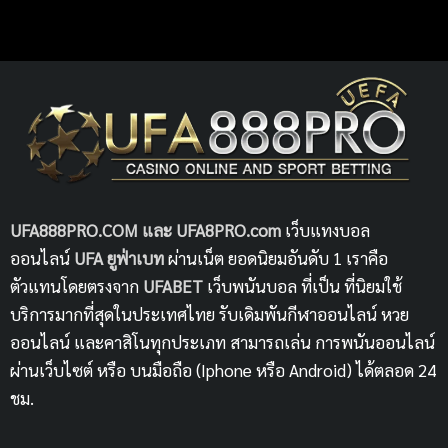
UFA888PRO.COM และ UFA8PRO.com
เว็บแทงบอล
ออนไลน์
UFA
ยูฟ่าเบท
ผ่านเน็ต ยอดนิยมอันดับ 1 เราคือ
ตัวแทนโดยตรงจาก
UFABET
เว็บพนันบอล ที่เป็น ที่นิยมใช้
บริการมากที่สุดในประเทศไทย รับเดิมพันกีฬาออนไลน์ หวย
ออนไลน์ และคาสิโนทุกประเภท สามารถเล่น การพนันออนไลน์
ผ่านเว็บไซต์ หรือ บนมือถือ (Iphone หรือ Android) ได้ตลอด 24
ชม.