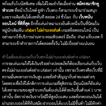
พร้อมรับโบนัสพิเศษ เพิ่มได้ไหมจำกัดเมื่อท่าน
สมัครสมาชิกยู
ฟ่าเบท
ที่หน้าเว็บไซต์ ยูฟ่า เว็บตรง ก็สามารถเข้ามาร่วมสนุก
และวางเดิมพันได้เลยทันที ตลอด 24 ชั่วโมง กับ
เว็บพนัน
ออนไลน์ ที่ดีที่สุด
อีกทั้งเล่นง่ายมาแรงอันดับหนึ่งเป็นที่นิยมใน
หมู่นักเดิมพัน
ufabet
ไม่ผ่านเอเย่นต์
เกมสล็อตออนไลน์ เป็น
อย่างมากใช้บริการผ่านทาง คอมพิวเตอร์ มือถือ iPad แท็บเลต ก็
สามารถเข้าทำรายการได้ตลอดทั้งวัน ไม่มีเบื่ออย่างแน่นอน
ทำไมต้องเล่นเกมกับเว็บตรงไม่ผ่านเอเย่นต์อย่าง ufabet
การจะเล่นเกมให้ได้เงินจริงอย่างปลอดภัยก็ต้องเลือกเล่นกับเว็บ
ตรงไม่ผ่านเอเย่นต์อย่าง ufabet เท่านั้น เพราะเว็บตรงคือเว็บที่มี
ความมั่นคงทางการเงินสูง และยังทำสัญญากับค่ายเกมต่างๆ
โดยตรงเพื่อให้ได้กติกาการเล่นเกมที่ยุติธรรม มีทุนน้อยก็ยังเล่น
ได้เพราะเกมของยูฟ่าเบทเริ่มต้นเล่นได้ด้วยเงินขั้นต่ำแค่ 1 บาท
เท่านั้น อัตราจ่ายเงินรางวัลมีให้สูงนับแสน และยังกดถอนเงินได้
ผ่านระบบออโต้ที่ทันสมัย ฝากถอนได้แบบไม่มีขั้นต่ำ ไม่มีหักค่า