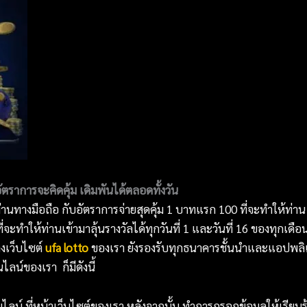
ัตราการจะคิดคุ้ม เดิมพันได้ตลอดทั้งวัน
 ผ่านทางมือถือ กับอัตราการจ่ายสุดคุ้ม 1 บาทแรก 100 ที่จะทำให้ท่า
่จะทำให้ท่านเข้ามาลุ้นรางวัลได้ทุกวันที่ 1 และวันที่ 16 ของทุกเดื
งเว็บไซต์
ufa lotto
ของเรา ยังรองรับทุกธนาคารชั้นนำและแอปพลิเ
ลน์ของเรา ก็มีดังนี้
ลน์ ที่หน้าเว็บไซต์ของเรา หลังจากนั้น ทำการกรอกข้อมูลให้เรียบร้อ