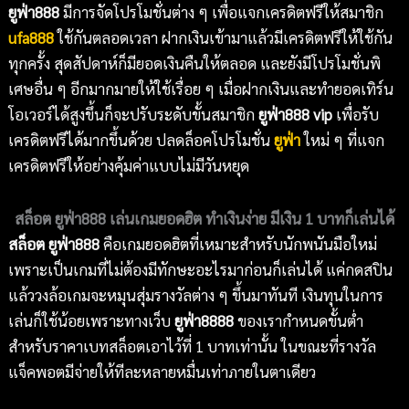
ยูฟ่า888
มีการจัดโปรโมชั่นต่าง ๆ เพื่อแจกเครดิตฟรีให้สมาชิก
ufa888
ใช้กันตลอดเวลา ฝากเงินเข้ามาแล้วมีเครดิตฟรีให้ใช้กัน
ทุกครั้ง สุดสัปดาห์ก็มียอดเงินคืนให้ตลอด และยังมีโปรโมชั่นพิ
เศษอื่น ๆ อีกมากมายให้ใช้เรื่อย ๆ เมื่อฝากเงินและทำยอดเทิร์น
โอเวอร์ได้สูงขึ้นก็จะปรับระดับขั้นสมาชิก
ยูฟ่า888
vip
เพื่อรับ
เครดิตฟรีได้มากขึ้นด้วย ปลดล็อคโปรโมชั่น
ยูฟ่า
ใหม่ ๆ ที่แจก
เครดิตฟรีให้อย่างคุ้มค่าแบบไม่มีวันหยุด
สล็อต ยูฟ่า888 เล่นเกมยอดฮิต ทำเงินง่าย มีเงิน 1 บาทก็เล่นได้
สล็อต ยูฟ่า888
คือเกมยอดฮิตที่เหมาะสำหรับนักพนันมือใหม่
เพราะเป็นเกมที่ไม่ต้องมีทักษะอะไรมาก่อนก็เล่นได้ แค่กดสปิน
แล้ววงล้อเกมจะหมุนสุ่มรางวัลต่าง ๆ ขึ้นมาทันที เงินทุนในการ
เล่นก็ใช้น้อยเพราะทางเว็บ
ยูฟ่า8888
ของเรากำหนดขั้นต่ำ
สำหรับราคาเบทสล็อตเอาไว้ที่ 1 บาทเท่านั้น ในขณะที่รางวัล
แจ็คพอตมีจ่ายให้ทีละหลายหมื่นเท่าภายในตาเดียว