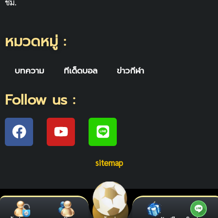
ชม.
หมวดหมู่ :
บทความ
ทีเด็ดบอล
ข่าวกีฬา
Follow us :
F
Y
L
a
o
i
c
u
n
e
t
sitemap
e
b
u
o
b
o
e