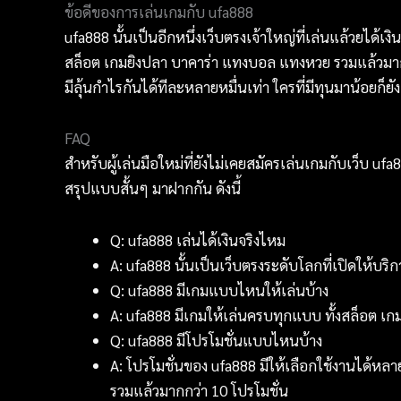
ข้อดีของการเล่นเกมกับ ufa888
ufa888 นั้นเป็นอีกหนึ่งเว็บตรงเจ้าใหญ่ที่เล่นแล้วยได้เ
สล็อต เกมยิงปลา บาคาร่า แทงบอล แทงหวย รวมแล้วมากกว่
มีลุ้นกำไรกันได้ทีละหลายหมื่นเท่า ใครที่มีทุนมาน้อยก็ย
FAQ
สำหรับผู้เล่นมือใหม่ที่ยังไม่เคยสมัครเล่นเกมกับเว็บ 
สรุปแบบสั้นๆ มาฝากกัน ดังนี้
Q: ufa888 เล่นได้เงินจริงไหม
A: ufa888 นั้นเป็นเว็บตรงระดับโลกที่เปิดให้บ
Q: ufa888 มีเกมแบบไหนให้เล่นบ้าง
A: ufa888 มีเกมให้เล่นครบทุกแบบ ทั้งสล็อต 
Q: ufa888 มีโปรโมชั่นแบบไหนบ้าง
A: โปรโมชั่นของ ufa888 มีให้เลือกใช้งานได้หลา
รวมแล้วมากกว่า 10 โปรโมชั่น