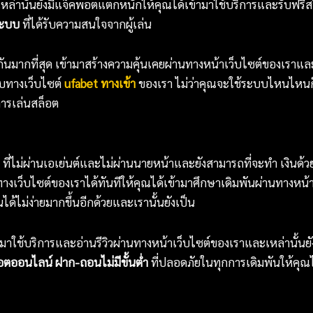
ล่านั้นยังมีแจ็คพอตแตกหนักให้คุณได้เข้ามาใช้บริการและรับฟรีส
่ระบบ
ที่ได้รับความสนใจจากผู้เล่น
ันมากที่สุด เข้ามาสร้างความคุ้นเคยผ่านทางหน้าเว็บไซต์ของเราและเรา
ับทางเว็บไซต์
ufabet ทางเข้า
ของเรา ไม่ว่าคุณจะใช้ระบบไหนไหนก็
การเล่นสล็อต
ที่ไม่ผ่านเอเย่นต์และไม่ผ่านนายหน้าและยังสามารถที่จะทำ เงินด้วยร
ทางเว็บไซต์ของเราได้ทันทีให้คุณได้เข้ามาศึกษาเดิมพันผ่านทางหน้
้ไม่ง่ายมากขึ้นอีกด้วยและเรานั้นยังเป็น
้ามาใช้บริการและอ่านรีวิวผ่านทางหน้าเว็บไซต์ของเราและเหล่านั้นยั
อตออนไลน์ ฝาก-ถอนไม่มีขั้นต่ำ
ที่ปลอดภัยในทุกการเดิมพันให้คุณไ