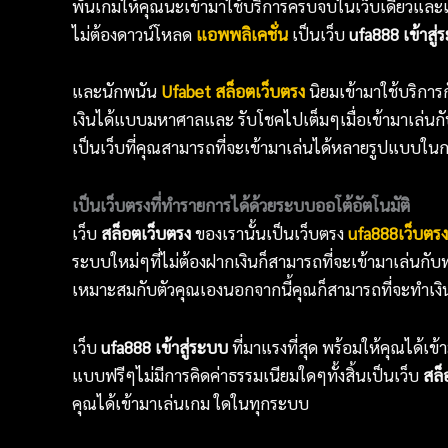
พันเกมให้คุณนะเข้ามาใช้บริการครบจบในเว็บเดียวและเห
ไม่ต้องดาวน์โหลด
แอพพลิเคชั่น
เป็นเว็บ
ufa888 เข้าสู
และนักพนัน
Ufabet สล็อตเว็บตรง
นิยมเข้ามาใช้บริการก
เงินได้แบบมหาศาลและ รับโชคไปเต็มๆเมื่อเข้ามาเล่นก
เป็นเว็บที่คุณสามารถที่จะเข้ามาเล่นได้หลายรูปแบบใน
เป็นเว็บตรงที่ทำรายการได้ด้วยระบบออโต้อัตโนมัติ
เว็บ
สล็อตเว็บตรง
ของเรานั้นเป็นเว็บตรง
ufa888เว็บตรง
ระบบใหม่ๆที่ไม่ต้องฝากเงินก็สามารถที่จะเข้ามาเล่นกับ
เหมาะสมกับตัวคุณเองนอกจากนี้คุณก็สามารถที่จะทำเงินได
เว็บ
ufa888 เข้าสู่ระบบ
ที่มาแรงที่สุด พร้อมให้คุณได้เข
แบบฟรีๆไม่มีการคิดค่าธรรมเนียมใดๆทั้งสิ้นเป็นเว็บ
สล็
คุณได้เข้ามาเล่นเกม ใดในทุกระบบ