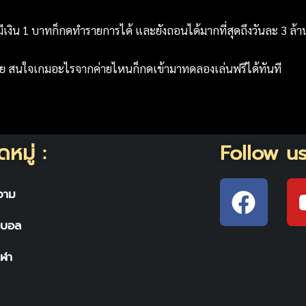
ีเงิน 1 บาทก็กดทำรายการได้ และยังถอนได้มากที่สุดถึงวันละ 3 ล้
่าย สนใจเกมอะไรจากค่ายไหนก็กดเข้ามาทดลองเล่นฟรีได้ทันที
หมู่ :
Follow us
F
วาม
a
็ดบอล
c
e
ีฬา
b