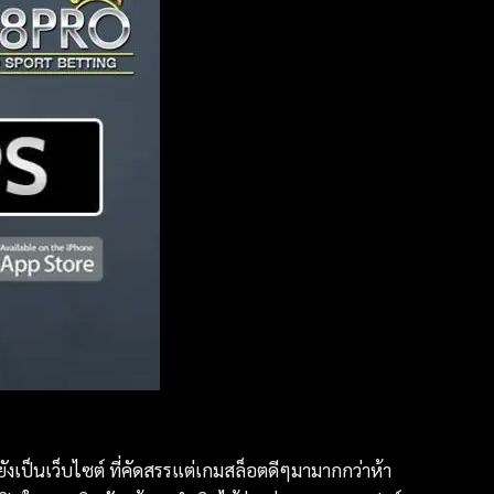
งเป็นเว็บไซต์ ที่คัดสรรแต่เกมสล็อตดีๆมามากกว่าห้า