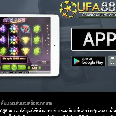
ดิมพันและเล่นเกมสล็อตมากมาย
อกยูส
ของเราให้คุณได้เข้ามาพบกับเกมสล็อตที่แตกง่ายๆและเรานั้นยั