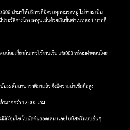
 ufa888 นำมาให้บริการก็มีครบทุกหมวดหมู่ ไม่ว่าจะเป็น
ระวัติการโกง ลงทุนเล่นด้วยเงินขั้นต่ำเบทละ 1 บาทก็
มที่พบบ่อยเกี่ยวกับการใช้งานเว็บ ufa888 พร้อมคำตอบโดย
ันระดับนานาชาติมาแล้ว จึงมีความน่าเชื่อถือสูง
ล้วมากกว่า 12,000 เกม
ไม่มีเงื่อนไข โบนัสคืนยอดเล่น และโบนัสฟรีแบบอื่นๆ