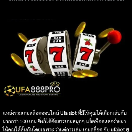
แหล่งรวมเกมสล็อตออนไลน์
Ufa slot
ที่มีให้คุณได้เลือกเล่นกัน
มากกว่า 100 เกม ซึ่งก็ได้คัดสรรเกมสนุกๆ แจ็คพ็อตแตกง่ายมา
ให้คุณได้ลุ้นกันโดยเฉพาะ ว่าแต่การเล่น เกมสล็อต กับ
ufabet ยู