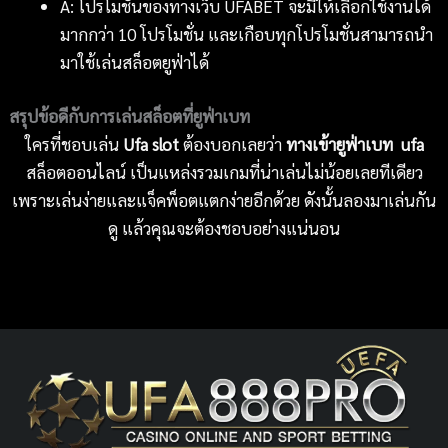
A: โปรโมชั่นของทางเว็บ UFABET จะมีให้เลือกใช้งานได้
มากกว่า 10 โปรโมชั่น และเกือบทุกโปรโมชั่นสามารถนำ
มาใช้เล่นสล็อตยูฟ่าได้
สรุปข้อดีกับการเล่นสล็อตที่ยูฟ่าเบท
ใครที่ชอบเล่น
Ufa slot
ต้องบอกเลยว่า
ทางเข้ายูฟ่าเบท
ufa
สล็อตออนไลน์ เป็นแหล่งรวมเกมที่น่าเล่นไม่น้อยเลยทีเดียว
เพราะเล่นง่ายและแจ็คพ็อตแตกง่ายอีกด้วย ดังนั้นลองมาเล่นกัน
ดู แล้วคุณจะต้องชอบอย่างแน่นอน