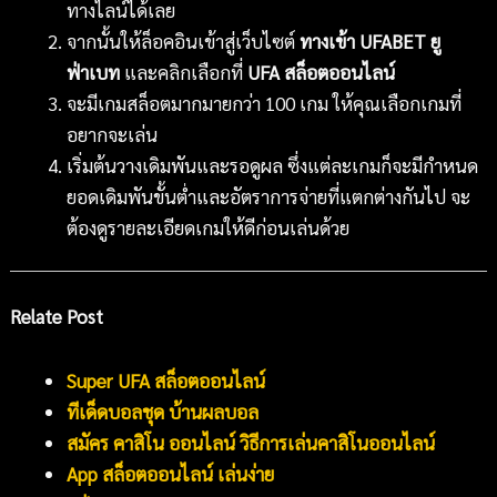
ทางไลน์ได้เลย
จากนั้นให้ล็อคอินเข้าสู่เว็บไซต์
ทางเข้า UFABET
ยู
ฟ่าเบท
และคลิกเลือกที่
UFA สล็อตออนไลน์
จะมีเกมสล็อตมากมายกว่า 100 เกม ให้คุณเลือกเกมที่
อยากจะเล่น
เริ่มต้นวางเดิมพันและรอดูผล ซึ่งแต่ละเกมก็จะมีกำหนด
ยอดเดิมพันขั้นต่ำและอัตราการจ่ายที่แตกต่างกันไป จะ
ต้องดูรายละเอียดเกมให้ดีก่อนเล่นด้วย
Relate Post
Super UFA สล็อตออนไลน์
ทีเด็ดบอลชุด บ้านผลบอล
สมัคร คาสิโน ออนไลน์ วิธีการเล่นคาสิโนออนไลน์
App สล็อตออนไลน์ เล่นง่าย