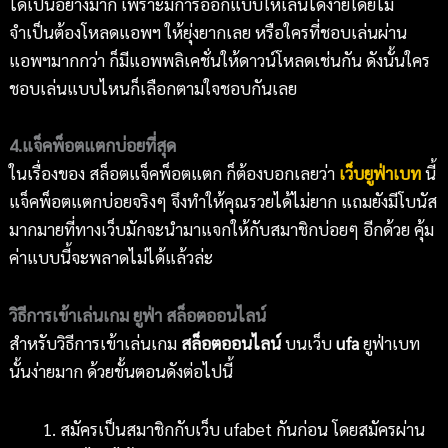
ได้เป็นอย่างมาก เพราะมีการออกแบบให้เล่นได้ง่ายโดยไม่
จำเป็นต้องโหลดแอพฯ ให้ยุ่งยากเลย หรือใครที่ชอบเล่นผ่าน
แอพฯมากกว่า ก็มีแอพพลิเคชั่นให้ดาวน์โหลดเช่นกัน ดังนั้นใคร
ชอบเล่นแบบไหนก็เลือกตามใจชอบกันเลย
4.แจ็คพ็อตแตกบ่อยที่สุด
ในเรื่องของ สล็อตแจ็คพ็อตแตก ก็ต้องบอกเลยว่า
เว็บยูฟ่าเบท
นี้
แจ็คพ็อตแตกบ่อยจริงๆ จึงทำให้คุณรวยได้ไม่ยาก แถมยังมีโบนัส
มากมายที่ทางเว็บมักจะนำมาแจกให้กับสมาชิกบ่อยๆ อีกด้วย คุ้ม
ค่าแบบนี้จะพลาดไม่ได้แล้วล่ะ
วิธีการเข้าเล่นเกม ยูฟ่า สล็อตออนไลน์
สำหรับวิธีการเข้าเล่นเกม
สล็อตออนไลน์
บนเว็บ
ufa
ยูฟ่าเบท
นั้นง่ายมาก ด้วยขั้นตอนดังต่อไปนี้
สมัครเป็นสมาชิกกับเว็บ ufabet กันก่อน โดยสมัครผ่าน