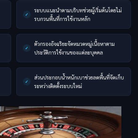
ระบบแนะนำตามบริบทช่วยผู้เริ่มต้นโดยไม่
รบกวนพื้นที่การใช้งานหลัก
ตัวกรองอัจฉริยะจัดหมวดหมู่เนื้อหาตาม
ประวัติการใช้งานของแต่ละบุคคล
ส่วนประกอบน้ำหนักเบาช่วยลดพื้นที่จัดเก็บ
ระหว่างติดตั้งระบบใหม่