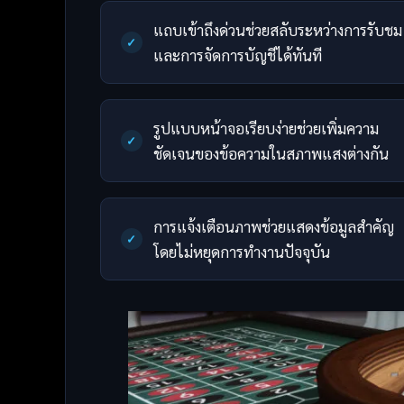
แถบเข้าถึงด่วนช่วยสลับระหว่างการรับชม
และการจัดการบัญชีได้ทันที
รูปแบบหน้าจอเรียบง่ายช่วยเพิ่มความ
ชัดเจนของข้อความในสภาพแสงต่างกัน
การแจ้งเตือนภาพช่วยแสดงข้อมูลสำคัญ
โดยไม่หยุดการทำงานปัจจุบัน