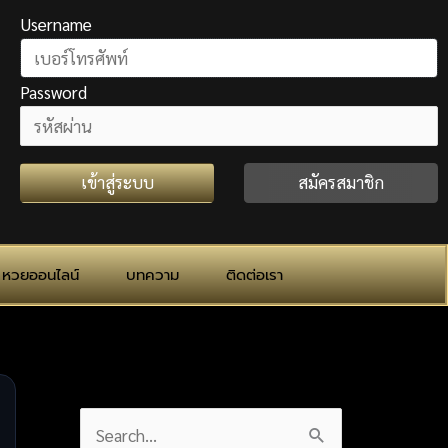
Username
Password
เข้าสู่ระบบ
สมัครสมาชิก
หวยออนไลน์
บทความ
ติดต่อเรา
S