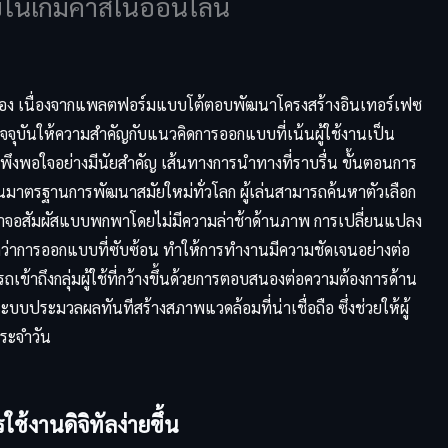
บในเกมคาสิโนออนไลน์
นื่อง เนื่องจากแพลตฟอร์มแบบโต้ตอบพัฒนาโครงสร้างอินเทอร์เฟซ
นปัจจุบันให้ความสำคัญกับแนวคิดการออกแบบที่เน้นผู้ใช้งานเป็น
ามพึงพอใจอย่างมีนัยสำคัญ เส้นทางการนำทางที่ราบรื่น ขั้นตอนการ
เป็นมาตรฐานการพัฒนาสมัยใหม่ทั่วโลก ผู้เล่นสามารถค้นหาตัวเลือก
น้าจอสัมผัสแบบพกพาโดยไม่มีความล่าช้าด้านภาพ การเปลี่ยนแปลง
กกว่าการออกแบบที่ซับซ้อน ทำให้การทำงานมีความชัดเจนอย่างต่อ
เข้าถึงกลุ่มผู้ใช้ที่กว้างขึ้นด้วยการตอบสนองต่อความต้องการด้าน
บบประมวลผลทันทีสร้างสภาพแวดล้อมที่น่าเชื่อถือ ซึ่งช่วยให้ผู้
ประจำวัน
ช้งานดิจิทัลง่ายขึ้น