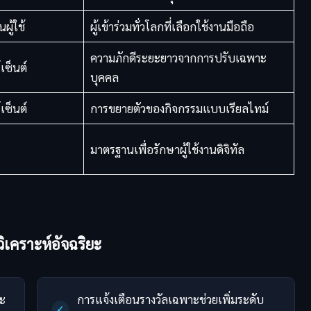
ผู้ใช้
ผู้เข้าร่วมทั่วโลกที่เลือกใช้งานมือถือ
ความภักดีระยะยาวจากการปรับเฉพาะ
เซ็นต์
บุคคล
เซ็นต์
การขยายตัวของกิจกรรมแบบเรียลไทม์
มาตรฐานเพื่อรักษาผู้ใช้งานดิจิทัล
เคราะห์อัจฉริยะ
ะ
การแจ้งเตือนรางวัลเฉพาะช่วยเพิ่มระดับ