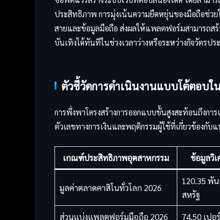
ประสิทธิภาพ การมุ่งเน้นความยืดหยุ่นของมือถือช่วยใ
สายและข้อมูลมือถือ ส่งผลให้แพลตฟอร์มสามารถสร้างกา
บันเทิงได้ทันทีในช่วงเวลาว่างหรือระหว่างกิจวัตรปร
ตัวชี้วัดการดำเนินงานแบบโต้ตอบใ
การพึ่งพาโครงสร้างการออกแบบขั้นสูงสะท้อนถึงการเต
ตัวเลขทางการเงินและพฤติกรรมผู้ใช้ที่เกี่ยวข้องกับแ
เกณฑ์ประสิทธิภาพอุตสาหกรรม
ข้อมูลวิเ
120.35 พัน
มูลค่าตลาดคาสิโนทั่วโลก 2026
สหรัฐ
ส่วนแบ่งแพลตฟอร์มมือถือ 2026
74.50 เปอร์