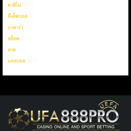
คาสิโน
(237)
ทีเด็ดบอล
(30)
บาคาร่า
(27)
สล็อต
(102)
หวย
(13)
แทงบอล
(363)