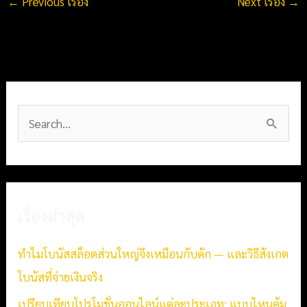
←
Previous เรื่อง
Next เรื่อง
→
S
e
a
r
เรื่องล่าสุด
c
h
ทำไมโบนัสสล็อตส่วนใหญ่จึงเหมือนกับดัก — และวิธีสังเกต
f
โบนัสที่จ่ายเงินจริง
o
เปรียบเทียบโปรโมชั่นออนไลน์แต่ละประเภท: แบบไหนคุ้ม