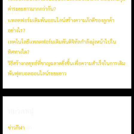
r
ค่าระยะยาวมากกว่ากัน?
:
แพลตฟอร์มเดิมพันออนไลน์สร้างความภักดีของลูกค้า
อย่างไร?
เทคโนโลยีแพลตฟอร์มเดิมพันดิจิทัลกำลังมุ่งหน้าไปใน
ทิศทางใด?
วิธีสร้างกลยุทธ์ที่ชาญฉลาดยิ่งขึ้นเพื่อความสำเร็จในการเดิม
พันฟุตบอลออนไลน์ระยะยาว
หมวดหมู่
ข่าวกีฬา
(8)