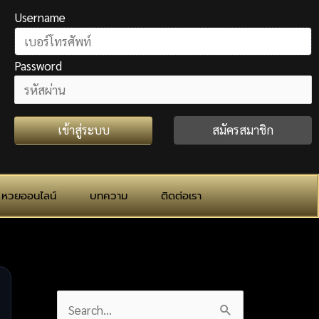
Username
Password
เข้าสู่ระบบ
สมัครสมาชิก
หวยออนไลน์
บทความ
ติดต่อเรา
S