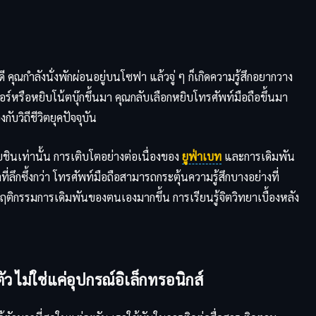
ี คุณกำลังนั่งพักผ่อนอยู่บนโซฟา แล้วจู่ ๆ ก็เกิดความรู้สึกอยากวาง
ร์หรือหยิบโน้ตบุ๊กขึ้นมา คุณกลับเลือกหยิบโทรศัพท์มือถือขึ้นมา
ับวิถีชีวิตยุคปัจจุบัน
คยชินเท่านั้น การเติบโตอย่างต่อเนื่องของ
ยูฟ่าเบท
และการเดิมพัน
ลึกซึ้งกว่า โทรศัพท์มือถือสามารถกระตุ้นความรู้สึกบางอย่างที่
ติกรรมการเดิมพันของตนเองมากขึ้น การเรียนรู้จิตวิทยาเบื้องหลัง
ว ไม่ใช่แค่อุปกรณ์อิเล็กทรอนิกส์