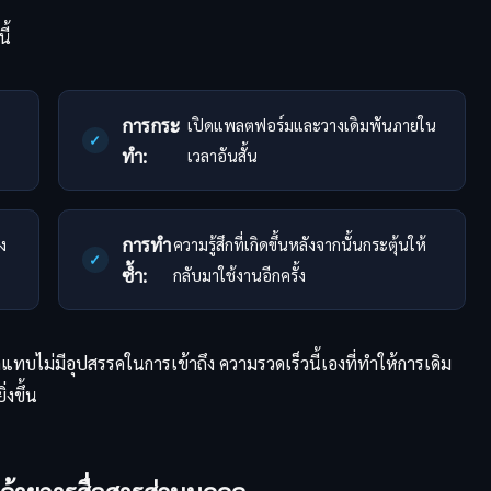
ี้
การกระ
เปิดแพลตฟอร์มและวางเดิมพันภายใน
ทำ:
เวลาอันสั้น
การทำ
าง
ความรู้สึกที่เกิดขึ้นหลังจากนั้นกระตุ้นให้
ซ้ำ:
กลับมาใช้งานอีกครั้ง
ากแทบไม่มีอุปสรรคในการเข้าถึง ความรวดเร็วนี้เองที่ทำให้การเดิม
่งขึ้น