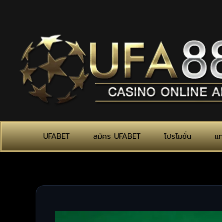
Skip
to
content
UFABET
สมัคร UFABET
โปรโมชั่น
แ