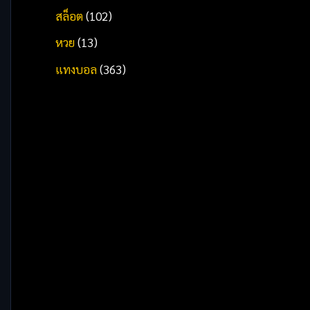
สล็อต
(102)
หวย
(13)
แทงบอล
(363)