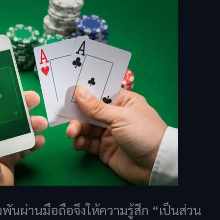
พันผ่านมือถือจึงให้ความรู้สึก “เป็นส่วน