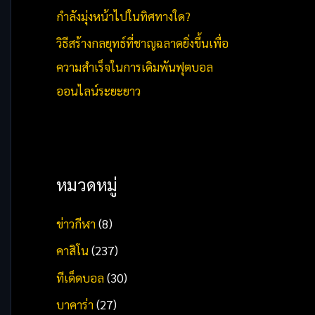
กำลังมุ่งหน้าไปในทิศทางใด?
วิธีสร้างกลยุทธ์ที่ชาญฉลาดยิ่งขึ้นเพื่อ
ความสำเร็จในการเดิมพันฟุตบอล
ออนไลน์ระยะยาว
หมวดหมู่
ข่าวกีฬา
(8)
คาสิโน
(237)
ทีเด็ดบอล
(30)
บาคาร่า
(27)