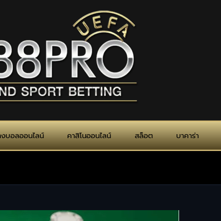
ทงบอลออนไลน์
คาสิโนออนไลน์
สล็อต
บาคาร่า