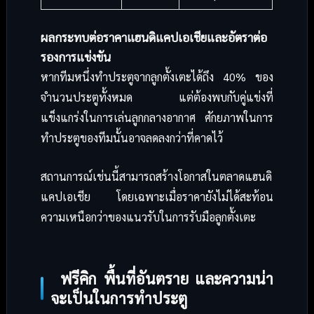
ผลกระทบต่อราคาแฮนดิแคปเอเชียและอัตราต่อ
รองการแข่งขัน
หากทีมหนึ่งทำประตูจากลูกตั้งเตะได้ถึง 40% ของ
จำนวนประตูทั้งหมด แต่ต้องพบกับคู่แข่งที่
แข็งแกร่งในการเล่นลูกกลางอากาศ ศักยภาพในการ
ทำประตูของทีมนั้นอาจลดลงกว่าที่คาดไว้
สถานการณ์เช่นนี้สามารถสร้างโอกาสในตลาดแฮนดิ
แคปเอเชีย โดยเฉพาะเมื่อราคายังไม่ได้สะท้อน
ความเหนือกว่าของแนวรับในการรับมือลูกตั้งเตะ
ฟรีคิก พื้นที่อันตราย และความน่า
จะเป็นในการทำประตู