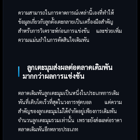
ความสามารถในการคาดการณ์เหล่านี้เองที่ทำให้
ข้อมูลเกี่ยวกับลูกตั้งเตะกลายเป็นเครื่องมือสำคัญ
สำหรับการวิเคราะห์ก่อนการแข่งขัน และช่วยเพิ่ม
ความแม่นยำในการตัดสินใจเดิมพัน
ลูกเตะมุมส่งผลต่อตลาดเดิมพัน
มากกว่าผลการแข่งขัน
ตลาดเดิมพันลูกเตะมุมเป็นหนึ่งในประเภทการเดิม
พันที่เติบโตเร็วที่สุดในวงการฟุตบอล แต่ความ
สำคัญของลูกเตะมุมไม่ได้จำกัดอยู่เพียงการเดิมพัน
จำนวนลูกเตะมุมรวมเท่านั้น เพราะยังส่งผลต่อราคา
ตลาดเดิมพันอีกหลายประเภท