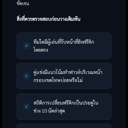
ชัดเจน
สิ่งที่ควรตรวจสอบก่อนวางเดิมพัน
ทีมใดมีผู้เล่นที่รับหน้าที่ยิงฟรีคิก
โดยตรง
คู่แข่งมีแนวโน้มทำฟาวล์บริเวณหน้า
กรอบเขตโทษบ่อยหรือไม่
สถิติการเปลี่ยนฟรีคิกเป็นประตูใน
ช่วง 10 นัดล่าสุด