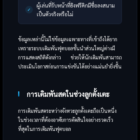
ผู้เล่นที่รับหน้าที่ยิงฟรีคิกมีชื่อลงสนาม
เป็นตัวจริงหรือไม่
ข้อมูลเหล่านี้ไม่ใช่ข้อมูลเฉพาะทางที่เข้าถึงได้ยาก
เพราะระบบเดิมพันฟุตบอลชั้นนำส่วนใหญ่ต่างมี
การแสดงสถิติดังกล่าว ช่วยให้นักเดิมพันสามารถ
ประเมินโอกาสก่อนการแข่งขันได้อย่างแม่นยำยิ่งขึ้น
การเดิมพันสดในช่วงลูกตั้งเตะ
การเดิมพันสดระหว่างจังหวะลูกตั้งเตะถือเป็นหนึ่ง
ในช่วงเวลาที่ต้องอาศัยการตัดสินใจอย่างรวดเร็ว
ที่สุดในการเดิมพันฟุตบอล