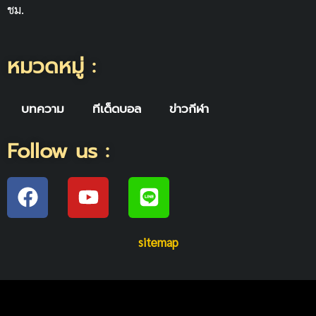
ชม.
หมวดหมู่ :
บทความ
ทีเด็ดบอล
ข่าวกีฬา
Follow us :
F
Y
L
a
o
i
c
u
n
e
t
sitemap
e
b
u
o
b
o
e