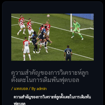
ความสำคัญของการวิเคราะห์ลูก
ตั้งเตะในการเดิมพันฟุตบอล
/
แทงบอล
/ By
admin
ความสำคัญของการวิเคราะห์ลูกตั้งเตะในการเดิมพัน
ฟุตบอล