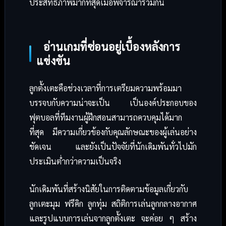
ประสิทธิภาพมากที่สุดเมื่อพิจารณาร่วมกัน
อ่านเกมที่ซ่อนอยู่เบื้องหลังการ
แข่งขัน
ลูกตั้งเตะคือช่วงเวลาที่การเตรียมความพร้อมมา
บรรจบกับความน่าจะเป็น เป็นองค์ประกอบของ
ฟุตบอลที่ทีมงานผู้ฝึกสอนสามารถควบคุมได้มาก
ที่สุด มีความเกี่ยวข้องกับคุณลักษณะของผู้เล่นอย่าง
ชัดเจน และยังเป็นปัจจัยที่นักเดิมพันทั่วไปมัก
ประเมินต่ำกว่าความเป็นจริง
นักเดิมพันที่สร้างนิสัยในการติดตามข้อมูลเกี่ยวกับ
ลูกเตะมุม ฟรีคิก ลูกทุ่ม สถิติการเล่นลูกกลางอากาศ
และรูปแบบการเล่นจากลูกตั้งเตะ จะค่อย ๆ สร้าง