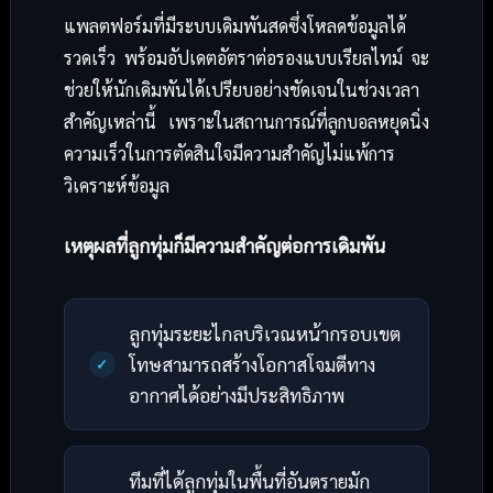
แพลตฟอร์มที่มีระบบเดิมพันสดซึ่งโหลดข้อมูลได้
รวดเร็ว พร้อมอัปเดตอัตราต่อรองแบบเรียลไทม์ จะ
ช่วยให้นักเดิมพันได้เปรียบอย่างชัดเจนในช่วงเวลา
สำคัญเหล่านี้ เพราะในสถานการณ์ที่ลูกบอลหยุดนิ่ง
ความเร็วในการตัดสินใจมีความสำคัญไม่แพ้การ
วิเคราะห์ข้อมูล
เหตุผลที่ลูกทุ่มก็มีความสำคัญต่อการเดิมพัน
ลูกทุ่มระยะไกลบริเวณหน้ากรอบเขต
โทษสามารถสร้างโอกาสโจมตีทาง
อากาศได้อย่างมีประสิทธิภาพ
ทีมที่ได้ลูกทุ่มในพื้นที่อันตรายมัก