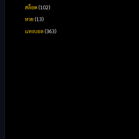
สล็อต
(102)
หวย
(13)
แทงบอล
(363)