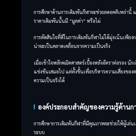
การศึกษาด้านการเดิมพันกีฬาจะช่วยลดอคติเหล่านี้ 
ราคาเดิมพันนั้นมี “มูลค่า” หรือไม่
การตัดสินใจที่ดีในการเดิมพันกีฬาไม่ได้มุ่งเน้นเพี
น่าจะเป็นคลาดเคลื่อนจากความเป็นจริง
เมื่อเข้าใจหลักคณิตศาสตร์เบื้องหลังอัตราต่อรอง นักเ
แข่งขันเสมอไป แต่ตั้งขึ้นเพื่อบริหารความเสี่ยงของ
ความเป็นจริงได้
องค์ประกอบสำคัญของความรู้ด้านกา
การศึกษาการเดิมพันกีฬาที่มีคุณภาพจะช่วยให้ผู้เล่
ระบบ