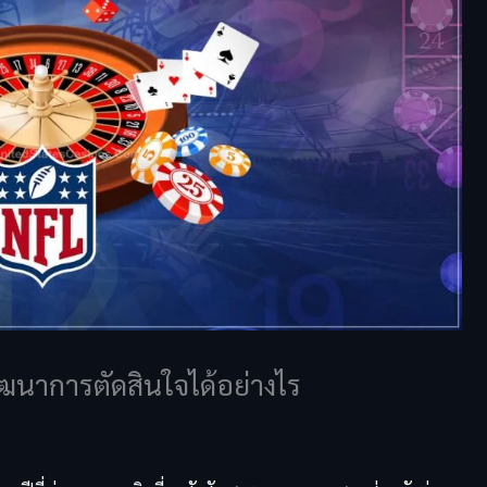
ัฒนาการตัดสินใจได้อย่างไร