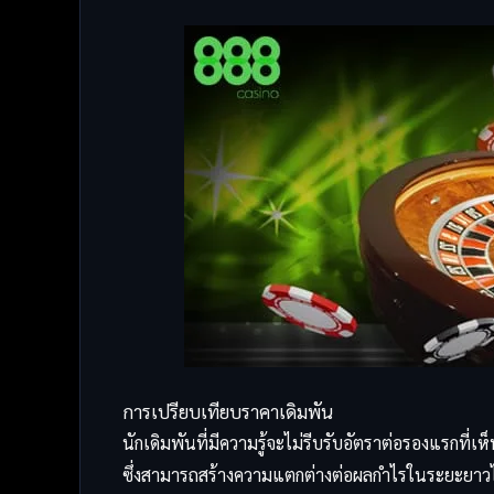
การเปรียบเทียบราคาเดิมพัน
นักเดิมพันที่มีความรู้จะไม่รีบรับอัตราต่อรองแรกที่
ซึ่งสามารถสร้างความแตกต่างต่อผลกำไรในระยะยาวได