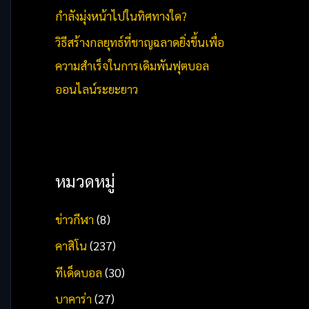
กำลังมุ่งหน้าไปในทิศทางใด?
วิธีสร้างกลยุทธ์ที่ชาญฉลาดยิ่งขึ้นเพื่อ
ความสำเร็จในการเดิมพันฟุตบอล
ออนไลน์ระยะยาว
หมวดหมู่
ข่าวกีฬา
(8)
คาสิโน
(237)
ทีเด็ดบอล
(30)
บาคาร่า
(27)