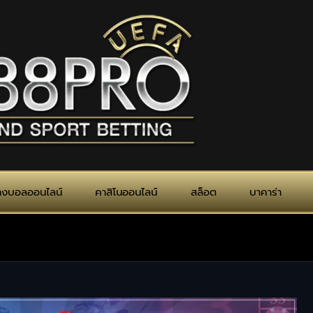
ทงบอลออนไลน์
คาสิโนออนไลน์
สล็อต
บาคาร่า