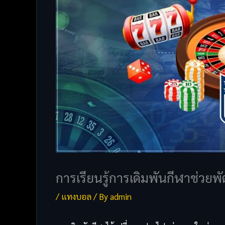
การเรียนรู้การเดิมพันกีฬาช่วยพ
/
แทงบอล
/ By
admin