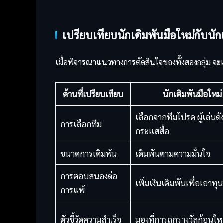
เปรียบเทียบนักเดิมพันมือใหม่กับนักเด
เมื่อพิจารณาแนวทางการตัดสินใจของทั้งสองกลุ่ม จะ
ด้านที่เปรียบเทียบ
นักเดิมพันมือใหม่
เลือกจากทีมโปรด ผู้เล่นดั
การเลือกทีม
กระแสสื่อ
ขนาดการเดิมพัน
เดิมพันตามความมั่นใจ
การตอบสนองต่อ
เพิ่มเงินเดิมพันเพื่อเอาทุ
การแพ้
ตัวชี้วัดความสำเร็จ
มองที่การถูกรางวัลก้อนให