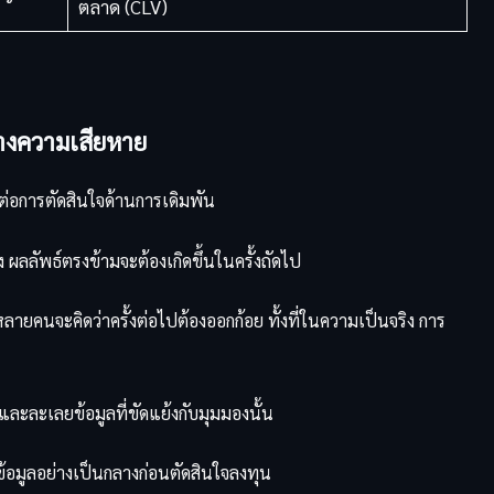
ตลาด (CLV)
ร้างความเสียหาย
ต่อการตัดสินใจด้านการเดิมพัน
ง ผลลัพธ์ตรงข้ามจะต้องเกิดขึ้นในครั้งถัดไป
หลายคนจะคิดว่าครั้งต่อไปต้องออกก้อย ทั้งที่ในความเป็นจริง การ
และละเลยข้อมูลที่ขัดแย้งกับมุมมองนั้น
ข้อมูลอย่างเป็นกลางก่อนตัดสินใจลงทุน