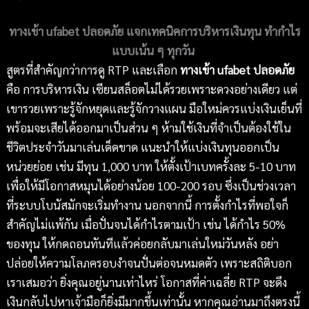
ทางเข้า ufabet ปลอดภัย แจกเทคนิคการบริหารเงินทุน ทำกำไร
แบบเน้น ๆ ทุกวัน
สูตรที่สำคัญกว่าการดู
RTP
และเลือก
ทางเข้า
ufabet
ปลอดภัย
คือ การบริหารเงิน เซียนสล็อตไม่ได้รวยเพราะดวงอย่างเดียว แต่
เขารวยเพราะรู้จักหยุดและรู้จักวางแผน มือใหม่ควรแบ่งเงินเย็นที่
พร้อมจะเสียได้ออกมาเป็นส่วน ๆ ห้ามใช้เงินที่จำเป็นต้องใช้ใน
ชีวิตประจำวันมาเล่นเด็ดขาด แนะนำให้แบ่งเงินทุนออกเป็น
หน่วยย่อย เช่น มีทุน
1,000
บาท ให้ตั้งเป้าเบทครั้งละ
5-10
บาท
เพื่อให้มีโอกาสหมุนได้อย่างน้อย
100-200
รอบ ซึ่งเป็นช่วงเวลา
ที่ระบบโบนัสมักจะเริ่มทำงาน
นอกจากนี้ การตั้งกำไรที่พอใจก็
สำคัญไม่แพ้กัน เมื่อปั่นจนได้กำไรตามเป้า เช่น ได้กำไร
50%
ของทุน ให้กดถอนทันทีแล้วค่อยกลับมาเล่นใหม่วันหลัง อย่า
ปล่อยให้ความโลภครอบงำจนปั่นต่อจนหมดตัว เพราะสถิติบอก
เราเสมอว่า ยิ่งคุณอยู่นานเท่าไหร่ โอกาสที่ค่าเฉลี่ย
RTP
จะดึง
เงินกลับไปหาเจ้ามือก็ยิ่งมีมากขึ้นเท่านั้น หากคุณอ่านมาถึงตรงนี้