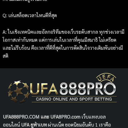
Q:
เล่นสล็อตเวลาไหนดีที่สุด
A:
ในเชิงเทคนิคและอัลกอริทึมของเว็บระดับสากล ทุกช่วงเวลามี
โอกาสเท่ากันหมด แต่การเล่นในเวลาที่คุณมีสมาธิ ไม่เครียด
และไม่รีบร้อน คือเวลาที่ดีที่สุดในการตัดสินใจวางเดิมพันอย่างมี
สติ
UFA888PRO.COM และ UFA8PRO.com
เว็บแทงบอล
ออนไลน์
UFA
ยูฟ่าเบท
ผ่านเน็ต ยอดนิยมอันดับ 1 เราคือ