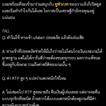
และพร้อมที่จะเข้ามาร่วมสนุกกับ
ยูฟ่าเบท
ของเราแล้วก็เปิดยูส
และเริ่มทำกำไรกันได้เลย โอกาสเป็นเศรษฐีกำลังรอคุณอยู่
แน่นอน
FAQ
Q:
ทำไมใช้
ทางเข้า
ufabet
ปลอดภัย
แล้วยังเล่นเสีย
A:
ทางเข้าที่ปลอดภัยช่วยให้มั่นใจว่าจะไม่โดนโกงเงินและเกมได้
มาตรฐาน แต่ไม่ได้การันตีว่าจะต้องชนะทุกรอบ ผลการแพ้ชนะ
ขึ้นอยู่กับจังหวะ
รวมถึงค่าสถิติของเกมนั้น ๆ
Q:
ค่า
RTP
สูง ๆ แปลว่าแตกหนักใช่ไหม
A:
ไม่เสมอไป
RTP
สูงหมายถึง คืนเงินผู้เล่นเยอะ แต่อาจจะคืน
แบบจุกจิกทีละนิด ถ้าอยากได้แบบแตกหนักต้องดูเกมที่มีค่า
ความผันผวนสูงร่วมด้วย