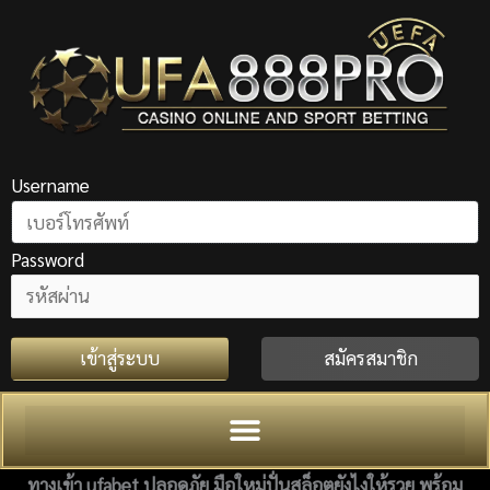
Skip
to
content
Username
Password
เข้าสู่ระบบ
สมัครสมาชิก
ทางเข้า ufabet ปลอดภัย มือใหม่ปั่นสล็อตยังไงให้รวย พร้อม