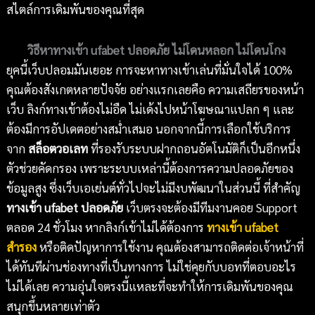
สไตล์การเดิมพันของคุณที่สุด
วิธีหาทางเข้า ufabet ปลอดภัย ไม่โดนหลอก ไม่โดนโกง
ยุคนี้เว็บปลอมมันเยอะ การจะหาทางเข้าเล่นที่มั่นใจได้
100%
คุณต้องสังเกตหลายปัจจัย อย่างแรกเลยคือ ความเสถียรของหน้า
เว็บ ลิงก์ทางเข้าต้องไม่อืด ไม่เด้งไปหน้าโฆษณาแปลก ๆ และ
ต้องมีการอัปเดตอย่างสม่ำเสมอ นอกจากนี้การเลือกใช้บริการ
จาก
สล็อตวอเลท
ที่รองรับระบบฝากถอนอัตโนมัติก็เป็นอีกหนึ่ง
ตัวช่วยคัดกรอง เพราะระบบเหล่านี้ต้องการความปลอดภัยของ
ข้อมูลสูง ซึ่งเว็บเอเย่นต์ทั่วไปจะไม่มีงบพัฒนาในส่วนนี้
ที่สำคัญ
ทางเข้า
ufabet
ปลอดภัย
เว็บตรงจะต้องมีทีมงานคอย
Support
ตลอด
24
ชั่วโมง หากลิงก์เข้าไม่ได้ต้องการ
ทางเข้า
ufabet
สำรอง
หรือติดปัญหาการใช้งาน คุณต้องสามารถติดต่อเจ้าหน้าที่
ได้ทันทีผ่านช่องทางที่เป็นทางการ ไม่ใช่คุยกับบอทที่ตอบอะไร
ไม่ได้เลย ความอุ่นใจตรงนี้แหละที่จะทำให้การเดิมพันของคุณ
สนุกขึ้นหลายเท่าตัว