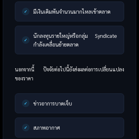
มีเงินเดิมพันจำนวนมากไหลเข้าตลาด
นักลงทุนรายใหญ่หรือกลุ่ม Syndicate
กำลังเคลื่อนย้ายตลาด
นอกจากนี้ ปัจจัยต่อไปนี้ยังส่งผลต่อการเปลี่ยนแปลง
ของราคา
ข่าวอาการบาดเจ็บ
สภาพอากาศ