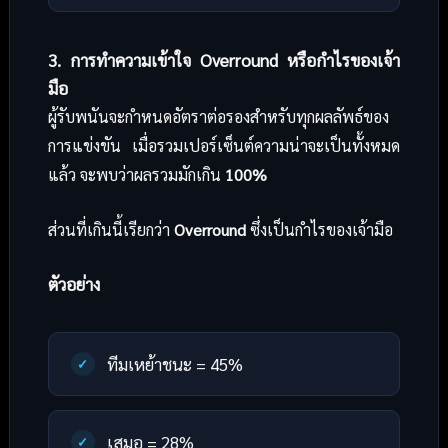
3. การทำความเข้าใจ Overround หรือกำไรของเจ้า
มือ
ผู้รับพนันจะกำหนดอัตราต่อรองสำหรับทุกผลลัพธ์ของ
การแข่งขัน เมื่อรวมเปอร์เซ็นต์ความน่าจะเป็นทั้งหมด
แล้ว จะพบว่าผลรวมมักเกิน
100%
ส่วนที่เกินนี้เรียกว่า
Overround
ซึ่งเป็นกำไรของเจ้ามือ
ตัวอย่าง
ทีมเหย้าชนะ = 45%
เสมอ = 28%