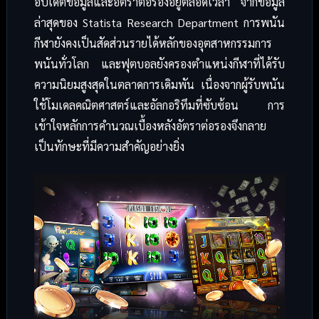
อัปเดตข้อมูลและอัตราต่อรองอยู่ตลอดเวลา จากข้อมูล
ล่าสุดของ Statista Research Department การพนัน
กีฬายังคงเป็นสัดส่วนรายได้หลักของอุตสาหกรรมการ
พนันทั่วโลก และฟุตบอลยังครองตำแหน่งกีฬาที่ได้รับ
ความนิยมสูงสุดในตลาดการเดิมพัน เนื่องจากผู้รับพนัน
ใช้โมเดลคณิตศาสตร์และอัลกอริทึมที่ซับซ้อน การ
เข้าใจหลักการคำนวณเบื้องหลังอัตราต่อรองจึงกลาย
เป็นทักษะที่มีความสำคัญอย่างยิ่ง