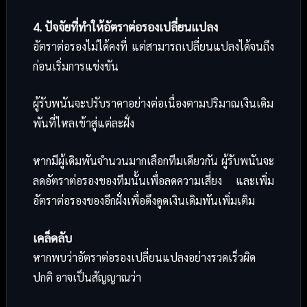
4. ปัจจัยที่ทำให้อัตราต่อรองเปลี่ยนแปลง
อัตราต่อรองไม่ได้คงที่ แต่สามารถเปลี่ยนแปลงได้จนถึง
ก่อนเริ่มการแข่งขัน
ผู้รับพนันจะปรับราคาอย่างต่อเนื่องตามปริมาณเงินเดิม
พันที่ไหลเข้าสู่แต่ละฝั่ง
หากมีผู้เดิมพันจำนวนมากเลือกทีมเดียวกัน ผู้รับพนันจะ
ลดอัตราต่อรองของทีมนั้นเพื่อลดความเสี่ยง และเพิ่ม
อัตราต่อรองของอีกฝั่งเพื่อดึงดูดเงินเดิมพันเพิ่มเติม
เคล็ดลับ
หากพบว่าอัตราต่อรองเปลี่ยนแปลงอย่างรวดเร็วผิด
ปกติ อาจเป็นสัญญาณว่า