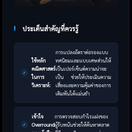
ประเด็นสำคัญที่ควรรู้
การแปลงอัตราต่อรองแบบ
ใช้หลัก
ทศนิยมและแบบเศษส่วนให้
คณิตศาสตร์
เป็นเปอร์เซ็นต์ความน่าจะ
ในการ
เป็น ช่วยให้ประเมินความ
วิเคราะห์:
เสี่ยงและความคุ้มค่าของการ
เดิมพันได้แม่นยำ
เข้าใจ
การตรวจสอบกำไรแฝงของ
Overround
ผู้รับพนันช่วยให้ค้นหาตลาด