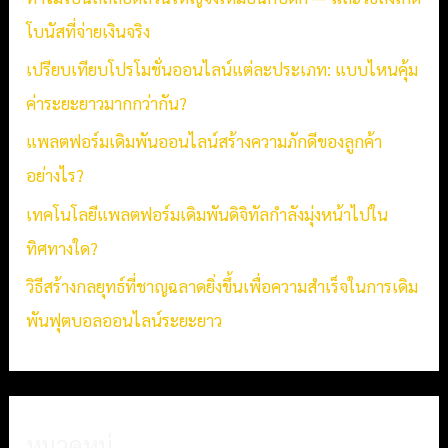
f
โบนัสที่จ่ายเงินจริง
o
เปรียบเทียบโปรโมชั่นออนไลน์แต่ละประเภท: แบบไหนคุ้ม
r
ค่าระยะยาวมากกว่ากัน?
:
แพลตฟอร์มเดิมพันออนไลน์สร้างความภักดีของลูกค้า
อย่างไร?
เทคโนโลยีแพลตฟอร์มเดิมพันดิจิทัลกำลังมุ่งหน้าไปใน
ทิศทางใด?
วิธีสร้างกลยุทธ์ที่ชาญฉลาดยิ่งขึ้นเพื่อความสำเร็จในการเดิม
พันฟุตบอลออนไลน์ระยะยาว
หมวดหมู่