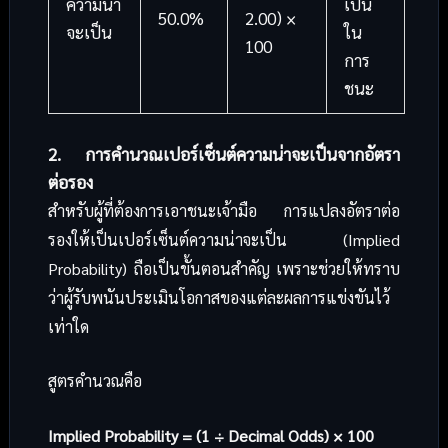
ความน่า
เป็น
50.0%
2.00) ×
จะเป็น
ใน
100
การ
ชนะ
2. การคำนวณเปอร์เซ็นต์ความน่าจะเป็นจากอัตรา
ต่อรอง
สำหรับผู้ที่ต้องการเอาชนะเจ้ามือ การแปลงอัตราต่อ
รองให้เป็นเปอร์เซ็นต์ความน่าจะเป็น (Implied
Probability) ถือเป็นขั้นตอนสำคัญ เพราะช่วยให้ทราบ
ว่าผู้รับพนันประเมินโอกาสของแต่ละผลการแข่งขันไว้
เท่าใด
สูตรคำนวณคือ
Implied Probability = (1 ÷ Decimal Odds) × 100