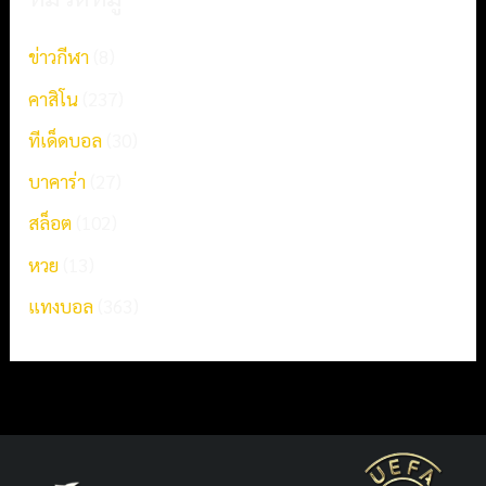
ข่าวกีฬา
(8)
คาสิโน
(237)
ทีเด็ดบอล
(30)
บาคาร่า
(27)
สล็อต
(102)
หวย
(13)
แทงบอล
(363)