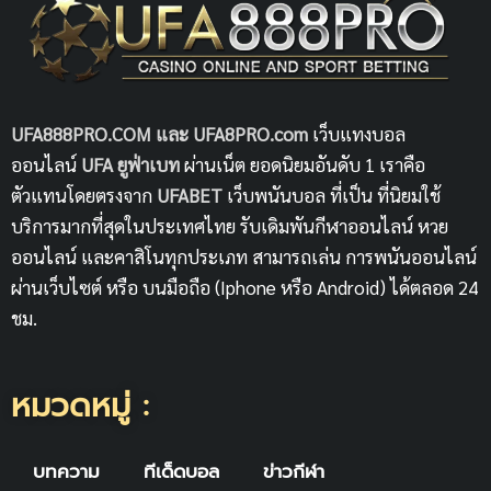
UFA888PRO.COM และ UFA8PRO.com
เว็บแทงบอล
ออนไลน์
UFA
ยูฟ่าเบท
ผ่านเน็ต ยอดนิยมอันดับ 1 เราคือ
ตัวแทนโดยตรงจาก
UFABET
เว็บพนันบอล ที่เป็น ที่นิยมใช้
บริการมากที่สุดในประเทศไทย รับเดิมพันกีฬาออนไลน์ หวย
ออนไลน์ และคาสิโนทุกประเภท สามารถเล่น การพนันออนไลน์
ผ่านเว็บไซต์ หรือ บนมือถือ (Iphone หรือ Android) ได้ตลอด 24
ชม.
หมวดหมู่ :
บทความ
ทีเด็ดบอล
ข่าวกีฬา