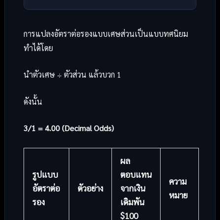
การแปลงอัตราต่อรองแบบเศษส่วนเป็นแบบทศนิยม
ทำได้โดย
นำตัวเศษ ÷ ตัวส่วน แล้วบวก 1
ดังนั้น
3/1 = 4.00 (Decimal Odds)
ผล
รูปแบบ
ตอบแทน
ความ
อัตราต่อ
ตัวอย่าง
จากเงิน
หมาย
รอง
เดิมพัน
$100