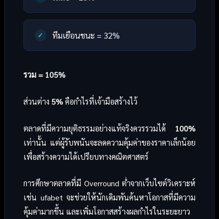
ทีมเยือนชนะ = 32%
รวม = 105%
ส่วนต่าง
5%
คือกำไรที่เจ้ามือสร้างไว้
ตลาดที่มีความยุติธรรมอย่างแท้จริงควรรวมได้
100%
เท่านั้น แต่ผู้รับพนันจะลดความคุ้มค่าของราคาเล็กน้อย
เพื่อสร้างความได้เปรียบทางคณิตศาสตร์
การศึกษาตลาดที่มี Overround ต่ำจากเว็บไซต์วิเคราะห์
เช่น ufabet จะช่วยให้นักเดิมพันค้นหาโอกาสที่มีความ
คุ้มค่ามากขึ้น และเพิ่มโอกาสสร้างผลกำไรในระยะยาว