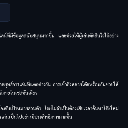
์ที่มีข้อมูลสนับสนุนมากขึ้น และช่วยให้ผู้เล่นตัดสินใจได้อย่าง
ุทธ์การเล่นที่แตกต่างกัน การเข้าถึงหลายโต๊ะพร้อมกันช่วยให้
ด้ภายในเซสชันเดียว
ล้องกับเป้าหมายส่วนตัว โดยไม่จำเป็นต้องเสียเวลาค้นหาโต๊ะใหม่
รเล่นเป็นไปอย่างมีประสิทธิภาพมากขึ้น