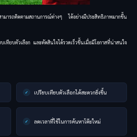
่นสามารถติดตามสถานการณ์ต่างๆ ได้อย่างมีประสิทธิภาพมากขึ้น
ยบเทียบตัวเลือก และตัดสินใจได้รวดเร็วขึ้นเมื่อมีโอกาสที่น่าสนใจ
เปรียบเทียบตัวเลือกได้สะดวกยิ่งขึ้น
ลดเวลาที่ใช้ในการค้นหาโต๊ะใหม่