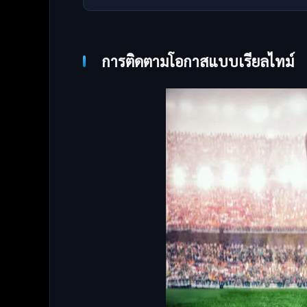
การติดตามโอกาสแบบเรียลไทม์