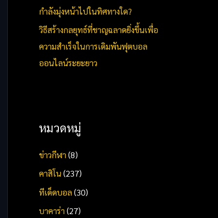
กำลังมุ่งหน้าไปในทิศทางใด?
วิธีสร้างกลยุทธ์ที่ชาญฉลาดยิ่งขึ้นเพื่อ
ความสำเร็จในการเดิมพันฟุตบอล
ออนไลน์ระยะยาว
หมวดหมู่
ข่าวกีฬา
(8)
คาสิโน
(237)
ทีเด็ดบอล
(30)
บาคาร่า
(27)