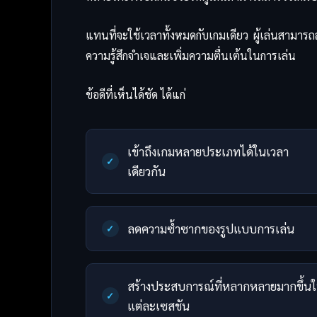
แทนที่จะใช้เวลาทั้งหมดกับเกมเดียว ผู้เล่นสามารถส
ความรู้สึกจำเจและเพิ่มความตื่นเต้นในการเล่น
ข้อดีที่เห็นได้ชัด ได้แก่
เข้าถึงเกมหลายประเภทได้ในเวลา
เดียวกัน
ลดความซ้ำซากของรูปแบบการเล่น
สร้างประสบการณ์ที่หลากหลายมากขึ้น
แต่ละเซสชัน