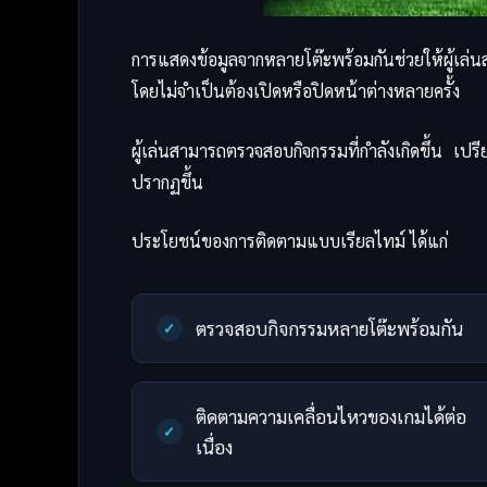
การแสดงข้อมูลจากหลายโต๊ะพร้อมกันช่วยให้ผู้เล
โดยไม่จำเป็นต้องเปิดหรือปิดหน้าต่างหลายครั้ง
ผู้เล่นสามารถตรวจสอบกิจกรรมที่กำลังเกิดขึ้น เปรี
ปรากฏขึ้น
ประโยชน์ของการติดตามแบบเรียลไทม์ ได้แก่
ตรวจสอบกิจกรรมหลายโต๊ะพร้อมกัน
ติดตามความเคลื่อนไหวของเกมได้ต่อ
เนื่อง