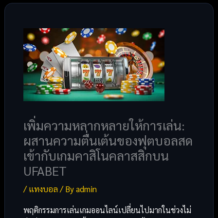
เพิ่มความหลากหลายให้การเล่น:
ผสานความตื่นเต้นของฟุตบอลสด
เข้ากับเกมคาสิโนคลาสสิกบน
UFABET
/
แทงบอล
/ By
admin
พฤติกรรมการเล่นเกมออนไลน์เปลี่ยนไปมากในช่วงไม่