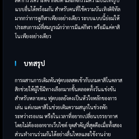
สด การวิเคราะห์จากสถิติ และกิจกรรมความบันเทิงรูป
แบบอื่นได้พร้อมกัน สำหรับคนที่ใช้ความบันเทิงดิจิทัล
มากกว่าการดูกีฬาเพียงอย่างเดียว ระบบแบบนี้ย่อมให้
ประสบการณ์ที่สมบูรณ์กว่าการมีแค่กีฬา หรือมีแค่คาสิ
โนเพียงอย่างเดียว
บทสรุป
การผสานการเดิมพันฟุตบอลสดเข้ากับเกมคาสิโนคลาส
สิกช่วยให้ผู้ใช้มีทางเลือกมากขึ้นตลอดทั้งวันแข่งขัน
สำหรับหลายคน ฟุตบอลยังคงเป็นหัวใจหลักของการ
เล่น แต่เกมคาสิโนช่วยเติมความสนุกในช่วงพัก
ระหว่างรอเกม หรือในเวลาที่อยากเปลี่ยนบรรยากาศ
โดยไม่ต้องออกจากเว็บไซต์ จุดสำคัญที่สุดคือเมื่อทั้งสอง
ส่วนทำงานร่วมกันได้อย่างลื่นไหลและใช้งานง่าย