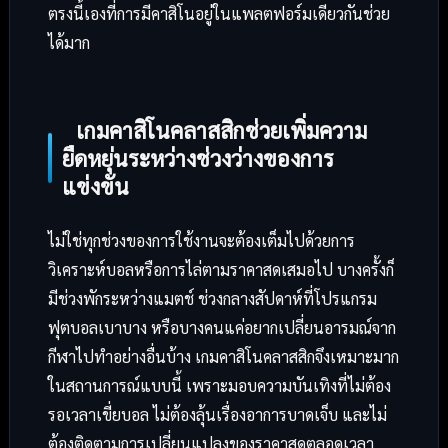
ตรงนี้เองที่การมีคาสิโนอยู่ในแพลตฟอร์มเดียวกันช่วย
ได้มาก
เกมคาสิโนคลาสสิกช่วยเพิ่มความ
ยืดหยุ่นระหว่างช่วงว่างของการ
แข่งขัน
ไม่ใช่ทุกช่วงของการใช้งานจะต้องเต็มไปด้วยการ
วิเคราะห์บอลหรือการไล่ตามราคาสดเสมอไป บางครั้งก็
มีช่วงพักระหว่างแมตช์ ช่วงกลางสัปดาห์ที่โปรแกรม
ฟุตบอลเบาบาง หรือบางคนแค่อยากเปลี่ยนอารมณ์จาก
กีฬาไปทำอย่างอื่นบ้าง เกมคาสิโนคลาสสิกจึงเหมาะมาก
ในสถานการณ์แบบนี้ เพราะมอบความบันเทิงที่ไม่ต้อง
รอเวลาเขี่ยบอล ไม่ต้องลุ้นเรื่องอาการบาดเจ็บ และไม่
ต้องติดตามการเปลี่ยนแปลงของราคาสดตลอดเวลา