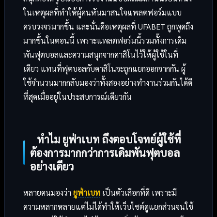
ในเหตุผลที่ทำให้ผู้คนหันมาสนใจแพลตฟอร์มแบบ
ครบวงจรมากขึ้น และนั่นคือเหตุผลที่ UFABET ถูกพูดถึง
มากขึ้นในตอนนี้ เพราะแพลตฟอร์มนี้รวมทั้งการเดิม
พันฟุตบอลและความสนุกจากคาสิโนไว้ให้ผู้ใช้ในที่
เดียว แทนที่ฟุตบอลกับคาสิโนจะถูกแยกออกจากกัน ผู้
ใช้จำนวนมากกลับมองว่าทั้งสองอย่างทำงานร่วมกันได้ดี
ที่สุดเมื่ออยู่ในประสบการณ์เดียวกัน
ทำไม ยูฟ่าเบท ถึงตอบโจทย์ผู้ใช้ที่
ต้องการมากกว่าการเดิมพันฟุตบอล
อย่างเดียว
หลายคนมองว่า
ยูฟ่าเบท
เป็นตัวเลือกที่ดี เพราะมี
ความหลากหลายแต่ไม่ได้ทำให้เว็บไซต์ดูแยกส่วนจนใช้