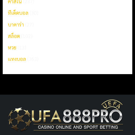
คาสิโน
(237)
ทีเด็ดบอล
(30)
บาคาร่า
(27)
สล็อต
(102)
หวย
(13)
แทงบอล
(363)