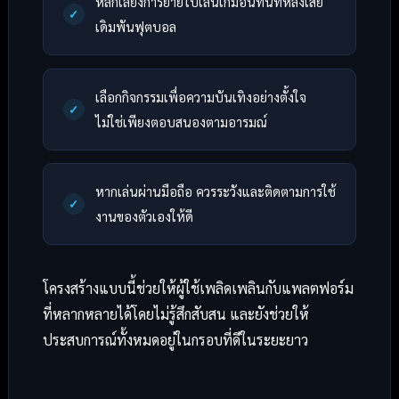
หลีกเลี่ยงการย้ายไปเล่นเกมอื่นทันทีหลังเสีย
เดิมพันฟุตบอล
เลือกกิจกรรมเพื่อความบันเทิงอย่างตั้งใจ
ไม่ใช่เพียงตอบสนองตามอารมณ์
หากเล่นผ่านมือถือ ควรระวังและติดตามการใช้
งานของตัวเองให้ดี
โครงสร้างแบบนี้ช่วยให้ผู้ใช้เพลิดเพลินกับแพลตฟอร์ม
ที่หลากหลายได้โดยไม่รู้สึกสับสน และยังช่วยให้
ประสบการณ์ทั้งหมดอยู่ในกรอบที่ดีในระยะยาว