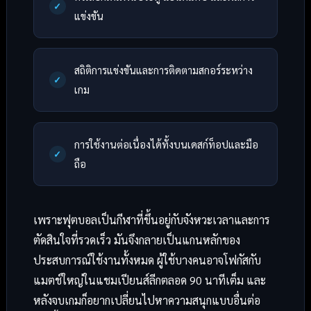
แข่งขัน
สถิติการแข่งขันและการติดตามสกอร์ระหว่าง
เกม
การใช้งานต่อเนื่องได้ทั้งบนเดสก์ท็อปและมือ
ถือ
เพราะฟุตบอลเป็นกีฬาที่ขึ้นอยู่กับจังหวะเวลาและการ
ตัดสินใจที่รวดเร็ว มันจึงกลายเป็นแกนหลักของ
ประสบการณ์ใช้งานทั้งหมด ผู้ใช้บางคนอาจโฟกัสกับ
แมตช์ใหญ่ในแชมเปียนส์ลีกตลอด 90 นาทีเต็ม และ
หลังจบเกมก็อยากเปลี่ยนไปหาความสนุกแบบอื่นต่อ