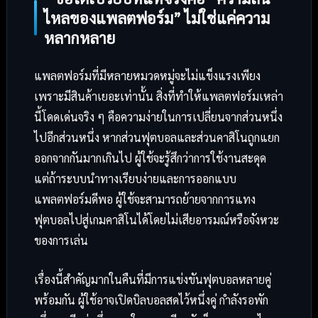
ไหลของแพลตฟอร์ม” ไม่ใช่แค่ความ
หลากหลาย
แพลตฟอร์มที่มีหลายหมวดหมู่จะไม่แข็งแรงเพียง
เพราะมีสินค้าเยอะเท่านั้น สิ่งที่ทำให้แพลตฟอร์มเหล่า
นี้โดดเด่นจริง ๆ คือความง่ายในการเปลี่ยนจากส่วนหนึ่ง
ไปอีกส่วนหนึ่ง หากส่วนฟุตบอลและส่วนคาสิโนถูกแยก
ออกจากกันมากเกินไป ผู้ใช้จะรู้สึกว่าการใช้งานสะดุด
แต่ถ้าระบบนำทางเรียบง่ายและการออกแบบ
แพลตฟอร์มดีพอ ผู้ใช้จะสามารถย้ายจากการแทง
ฟุตบอลไปสู่เกมคาสิโนได้โดยไม่เสียอารมณ์หรือจังหวะ
ของการเล่น
เรื่องนี้สำคัญมากในคืนที่มีการแข่งขันฟุตบอลหลายคู่
พร้อมกัน ผู้ใช้อาจเปิดบิลบอลสดไว้หนึ่งคู่ กำลังรอพัก