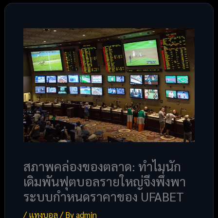
สภาพคล่องของตลาด: ทำไมนัก
เดิมพันฟุตบอลรายใหญ่จึงพึ่งพา
ระบบกำหนดราคาของ UFABET
/
แทงบอล
/ By
admin