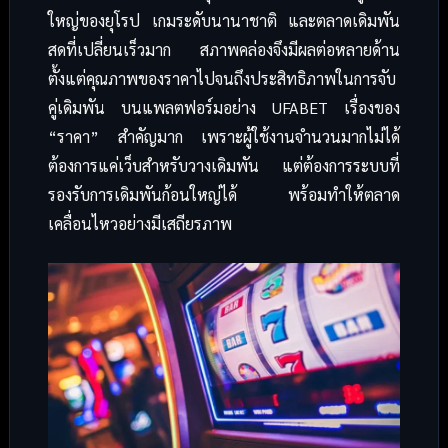
ใหญ่ของยุโรป เกมระดับนานาชาติ และตลาดเดิมพัน
สดที่เปลี่ยนเร็วมาก สภาพคล่องจึงมีผลต่อหลายด้าน
ตั้งแต่คุณภาพของราคาไปจนถึงประสิทธิภาพในการจับ
คู่เดิมพัน บนแพลตฟอร์มอย่าง UFABET เรื่องของ
“ราคา” สำคัญมาก เพราะผู้ใช้งานจำนวนมากไม่ได้
ต้องการแค่เว็บสำหรับวางเดิมพัน แต่ต้องการระบบที่
รองรับการเดิมพันก้อนใหญ่ได้ พร้อมทำให้ตลาด
เคลื่อนไหวอย่างมีเสถียรภาพ