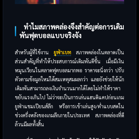
ทำไมสภาพคล่องจึงสำคัญต่อการเดิม
พันฟุตบอลแบบจริงจัง
สำหรับผู้ที่ใช้งาน
ยูฟ่าเบท
สภาพคล่องในตลาดเป็น
ส่วนสำคัญที่ทำให้ประสบการณ์เดิมพันดีขึ้น เมื่อมีเงิน
หมุนเวียนในตลาดฟุตบอลมากพอ ราคาจะนิ่งกว่า ปรับ
ตัวตามข้อมูลใหม่ได้สมเหตุสมผลกว่า และยังช่วยให้นัก
เดิมพันสามารถลงเงินจำนวนมากได้โดยไม่ทำให้ราคา
ขยับแรงเกินไป ไม่ว่าจะเป็นการเล่นแฮนดิแคปก่อนเกม
ยูฟ่าแชมเปียนส์ลีก หรือการเข้าเล่นสูง/ต่ำแบบสดใน
ช่วงครึ่งหลังของเกมลีกภายในประเทศ สภาพคล่องที่ดี
ล้วนมีผลทั้งสิ้น