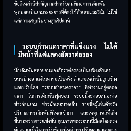
ข้อดีเหล่านี้สำคัญมากสำหรับคนที่มองการเดิมพัน
ฟุตบอลเป็นเกมระยะยาวที่ต้องใช้ตัวเลขและวินัย ไม่ใช่
แค่ความสนุกในช่วงสุดสัปดาห์
ระบบกำหนดราคาที่แข็งแรง ไม่ได้
มีหน้าที่แค่แสดงอัตราต่อรอง
นักเดิมพันหลายคนมองอัตราต่อรองเป็นเพียงตัวเลข
บนหน้าจอ แต่ในความเป็นจริง ตัวเลขเหล่านั้นถูกสร้าง
และปรับโดย “ระบบกำหนดราคา” ที่ทำงานอยู่ตลอด
เวลา ในการเดิมพันฟุตบอล ระบบนี้จะตอบสนองต่อ
ข่าวก่อนเกม ข่าวนักเตะบาดเจ็บ รายชื่อผู้เล่นตัวจริง
ปริมาณการเดิมพันที่ไหลเข้ามา และเหตุการณ์ที่เกิด
ขึ้นระหว่างการแข่งขัน คุณภาพของระบบนี้มีผลโดยตรง
ต่อความเร็วในการรับข้อมูลใหม่ การปรับตลาด และการ