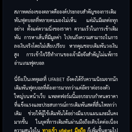
สภาพคล่องของตลาดคือองค์ประกอบสำคัญของการเดิม
พันฟุตบอลที่หลายคนมองไม่เห็น แต่มันมีผลต่อทุก
อย่าง ตั้งแต่ความนิ่งของราคา ความเร็วในการเข้าเดิม
พัน การหาเส้นที่มีมูลค่า ไปจนถึงความสามารถในการ
ลงเงินจริงโดยไม่เสียเปรียบ หากคุณชอบเดิมพันวงเงิน
สูง การเข้าใจวิธีทำงานของเจ้ามือจึงสำคัญไม่แพ้การ
อ่านเกมฟุตบอล
นี่จึงเป็นเหตุผลที่ UFABET ยังคงได้รับความนิยมจากนัก
เดิมพันฟุตบอลที่ต้องการมากกว่าแค่อัตราต่อรองตัว
ใหญ่บนหน้าเว็บ แพลตฟอร์มนี้มอบระบบกำหนดราคา
ที่แข็งแรงและประสบการณ์การเดิมพันสดที่ลื่นไหลกว่า
เดิม ช่วยให้ผู้ใช้เดิมพันได้อย่างมีแบบแผนและมั่นคง
มากขึ้น ในยุคที่การเดิมพันผ่านมือถือเติบโตต่อเนื่อง
ความสนใจใน
ทางเข้า ufabet มือถือ
ก็เพิ่มขึ้นตามไป