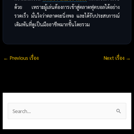
ด้วย เพราะผู้เล่นต้องการเข้าสู่ตลาดฟุตบอลได้อย่าง
รวดเร็ว มั่นใจว่าตลาดจะนิ่งพอ และได้รับประสบการณ์
เดิมพันที่ดูเป็นมืออาชีพมากขึ้นโดยรวม
←
Previous เรื่อง
Next เรื่อง
→
S
e
a