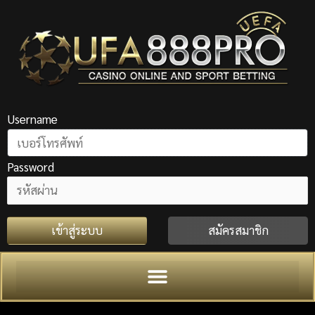
Skip
to
content
Username
Password
เข้าสู่ระบบ
สมัครสมาชิก