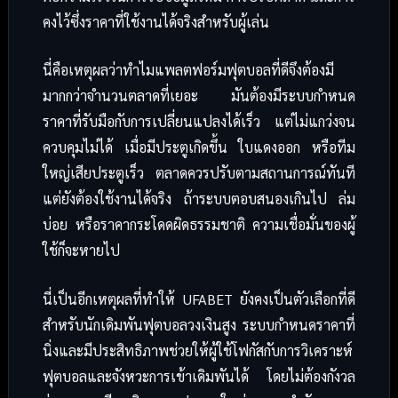
คงไว้ซึ่งราคาที่ใช้งานได้จริงสำหรับผู้เล่น
นี่คือเหตุผลว่าทำไมแพลตฟอร์มฟุตบอลที่ดีจึงต้องมี
มากกว่าจำนวนตลาดที่เยอะ มันต้องมีระบบกำหนด
ราคาที่รับมือกับการเปลี่ยนแปลงได้เร็ว แต่ไม่แกว่งจน
ควบคุมไม่ได้ เมื่อมีประตูเกิดขึ้น ใบแดงออก หรือทีม
ใหญ่เสียประตูเร็ว ตลาดควรปรับตามสถานการณ์ทันที
แต่ยังต้องใช้งานได้จริง ถ้าระบบตอบสนองเกินไป ล่ม
บ่อย หรือราคากระโดดผิดธรรมชาติ ความเชื่อมั่นของผู้
ใช้ก็จะหายไป
นี่เป็นอีกเหตุผลที่ทำให้ UFABET ยังคงเป็นตัวเลือกที่ดี
สำหรับนักเดิมพันฟุตบอลวงเงินสูง ระบบกำหนดราคาที่
นิ่งและมีประสิทธิภาพช่วยให้ผู้ใช้โฟกัสกับการวิเคราะห์
ฟุตบอลและจังหวะการเข้าเดิมพันได้ โดยไม่ต้องกังวล