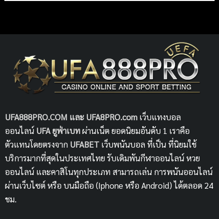
UFA888PRO.COM และ UFA8PRO.com
เว็บแทงบอล
ออนไลน์
UFA
ยูฟ่าเบท
ผ่านเน็ต ยอดนิยมอันดับ 1 เราคือ
ตัวแทนโดยตรงจาก
UFABET
เว็บพนันบอล ที่เป็น ที่นิยมใช้
บริการมากที่สุดในประเทศไทย รับเดิมพันกีฬาออนไลน์ หวย
ออนไลน์ และคาสิโนทุกประเภท สามารถเล่น การพนันออนไลน์
ผ่านเว็บไซต์ หรือ บนมือถือ (Iphone หรือ Android) ได้ตลอด 24
ชม.