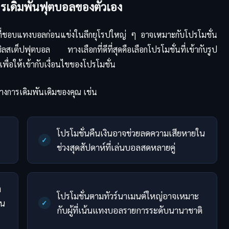
การเดิมพันฟุตบอลของตัวเอง
่นที่ชอบแทงบอลก่อนแข่งในลีกยุโรปใหญ่ ๆ อาจเหมาะกับโปรโมชั่น
สเต็ปฟุตบอล ทางเลือกที่ดีที่สุดคือเลือกโปรโมชั่นที่เข้ากับรูป
เพื่อให้เข้ากับเงื่อนไขของโปรโมชั่น
างการเดิมพันเดิมของคุณ เช่น
โปรโมชั่นคืนเงินอาจช่วยลดความเสียหายใน
ช่วงสุดสัปดาห์ที่เล่นบอลสดหลายคู่
ง
โปรโมชั่นตามทัวร์นาเมนต์ใหญ่อาจเหมาะ
ิน
กับผู้ที่เน้นแทงบอลรายการระดับนานาชาติ