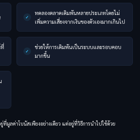
ทดลองตลาดเดิมพันหลายประเภทโดยไม่
น
เพิ่มความเสี่ยงจากเงินของตัวเองมากเกินไป
ี่
ช่วยให้การเดิมพันเป็นระบบและรอบคอบ
มากขึ้น
น
ที่มูลค่าโบนัสเพียงอย่างเดียว แต่อยู่ที่วิธีการนำไปใช้ด้วย