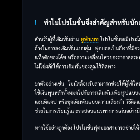
ทำไมโปรโมชั่นจึงสำคัญสำหรับนั
สำหรับผู้ที่เดิมพันผ่าน
ยูฟ่าเบท
โปรโมชั่นจะมีประโยช
อ้างในการลงเดิมพันแบบสุ่ม ฟุตบอลเป็นกีฬาที่มี
แท็กติกของโค้ช หรือความเคลื่อนไหวของราคาสดระหว่า
ไม่ใช่ผลักให้การเดิมพันของคุณไร้ทิศทาง
ยกตัวอย่างเช่น โบนัสต้อนรับสามารถช่วยให้ผู้ใ
ใช้เงินทุนหลักทั้งหมดไปกับการเดิมพันเพียงรูปแ
แฮนดิแคป หรือชุดเดิมพันแบบความเสี่ยงต่ำ วิธีคิดแ
ช่วยในการเรียนรู้และทดสอบแนวทางการเล่นอย่างมี
หากใช้อย่างถูกต้อง โปรโมชั่นฟุตบอลสามารถช่วยให้