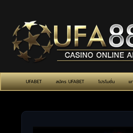
Skip
to
content
UFABET
สมัคร UFABET
โปรโมชั่น
แ