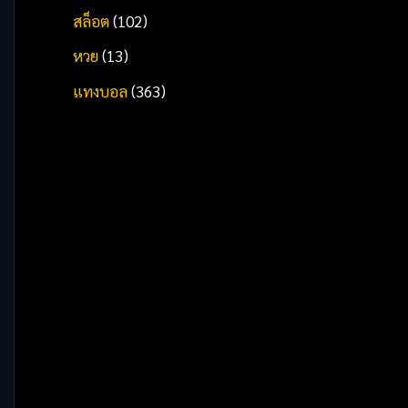
สล็อต
(102)
หวย
(13)
แทงบอล
(363)