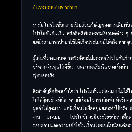
/
แทงบอล
/ By
admin
รางวัลโปรโมชั่นกลายเป็นส่วนสำคัญของการเดิมพันฟ
โปรโมชั่นคืนเงิน หรือสิทธิพิเศษตามอีเวนต์ต่าง ๆ ข้อ
แต่ยังสามารถนำมาใช้ให้เกิดประโยชน์ได้จริง หากคุณร
ผู้เล่นที่วางแผนอย่างจริงจังจะไม่มองทุกโปรโมชั่นว่
บริหารเงินทุนได้ดีขึ้น ลดความเสี่ยงในช่วงเริ่
ฟุตบอลจริง
สิ่งสำคัญคือต้องเข้าใจว่า โปรโมชั่นแต่ละแบบไม่ได้
ไม่ได้คุ้มอย่างที่คิด หากมีเงื่อนไขการเดิมพันที่เข้
มูลค่าไม่สูงมาก แต่มีเงื่อนไขยืดหยุ่นและทำได้จริ
งาน UFABET โปรโมชั่นจะมีประโยชน์มากที่สุดเมื่
รอบคอบ และความเข้าใจในเงื่อนไขของโบนัสแต่ล