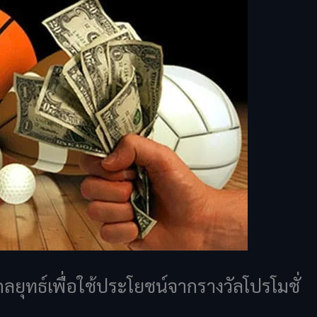
างกลยุทธ์เพื่อใช้ประโยชน์จากรางวัลโปรโมชั่