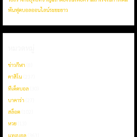
พันฟุตบอลออนไลน์ระยะยาว
หมวดหมู่
ข่าวกีฬา
(8)
คาสิโน
(237)
ทีเด็ดบอล
(30)
บาคาร่า
(27)
สล็อต
(102)
หวย
(13)
แทงบอล
(363)