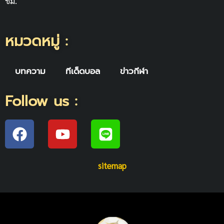
ชม.
หมวดหมู่ :
บทความ
ทีเด็ดบอล
ข่าวกีฬา
Follow us :
F
Y
L
a
o
i
c
u
n
e
t
sitemap
e
b
u
o
b
o
e