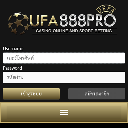
Skip
to
content
Username
Password
เข้าสู่ระบบ
สมัครสมาชิก