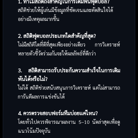
1. ทำไมสถิติถึงสำคัญในการเดิมพันฟุตบอล?
สถิติช่วยให้ผู้เล่นมีข้อมูลที่ชัดเจนและตัดสินใจได้
อย่างมีเหตุผลมากขึ้น
2. สถิติฟุตบอลประเภทใดสำคัญที่สุด?
ไม่มีสถิติใดที่ดีที่สุดเพียงอย่างเดียว การวิเคราะห์
หลายตัวชี้วัดร่วมกันจะให้ผลลัพธ์ที่ดีกว่า
3. สถิติสามารถรับประกันความสำเร็จในการเดิม
พันได้หรือไม่?
ไม่ได้ สถิติช่วยสนับสนุนการวิเคราะห์ แต่ไม่สามารถ
การันตีผลการแข่งขันได้
4. ควรตรวจสอบฟอร์มทีมบ่อยแค่ไหน?
โดยทั่วไปควรพิจารณาผลงาน 5–10 นัดล่าสุดเพื่อดู
แนวโน้มปัจจุบัน