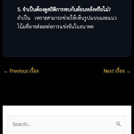
5. จำเป็นต้องดูสถิติการพบกันย้อนหลังหรือไม่?
จำเป็น เพราะสามารถช่วยให้เห็นรูปแบบและแนว
โน้มที่อาจส่งผลต่อการแข่งขันในอนาคต
←
Previous เรื่อง
Next เรื่อง
→
S