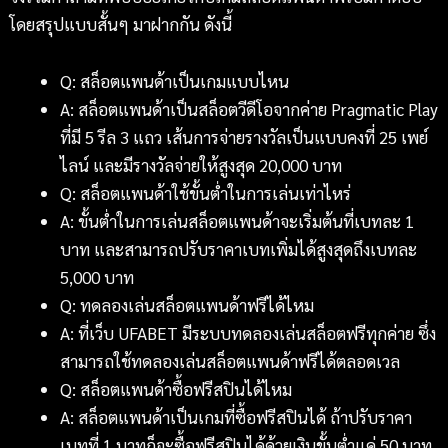
โดยสรุปแบบสั้นๆ มาฝากกัน ดังนี้
Q: สล็อตแพนด้าเป็นเกมแบบไหน
A: สล็อตแพนด้าเป็นสล็อตวีดีโอจากค่าย Pragmatic Play
ที่มี 5 รีล 3 แถว เส้นการจ่ายรางวัลเป็นแบบคงที่ 25 เพย์
ไลน์ และมีรางวัลจ่ายให้สูงสุด 20,000 บาท
Q: สล็อตแพนด้าใช้ขั้นต่ำในการเล่นเท่าไหร่
A: ขั้นต่ำในการเล่นสล็อตแพนด้าจะเริ่มต้นที่เบทละ 1
บาท และสามารถปรับราคาเบทเพิ่มได้สูงสุดถึงเบทละ
5,000 บาท
Q: ทดลองเล่นสล็อตแพนด้าฟรีได้ไหม
A: ที่เว็บ UFABET มีระบบทดลองเล่นสล็อตฟรีทุกค่าย ซึ่ง
สามารถใช้ทดลองเล่นสล็อตแพนด้าฟรีได้ตลอดเวล
Q: สล็อตแพนด้าซื้อฟรีสปินได้ไหม
A: สล็อตแพนด้าเป็นเกมที่ซื้อฟรีสปินได้ ถ้าปรับราคา
เบทที่ 1 บาทก็จะซื้อฟรีสปินได้ด้วยเงินขั้นต่ำแค่ 50 บาท