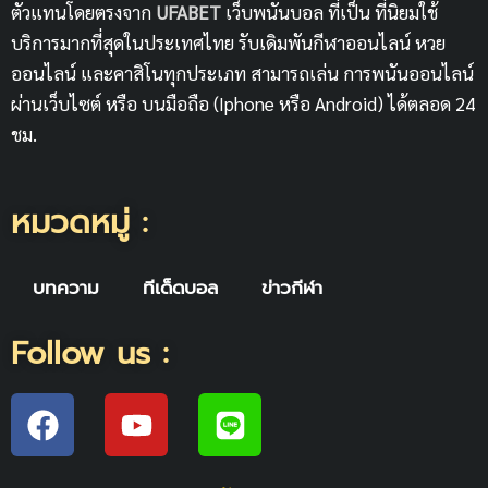
ตัวแทนโดยตรงจาก
UFABET
เว็บพนันบอล ที่เป็น ที่นิยมใช้
บริการมากที่สุดในประเทศไทย รับเดิมพันกีฬาออนไลน์ หวย
ออนไลน์ และคาสิโนทุกประเภท สามารถเล่น การพนันออนไลน์
ผ่านเว็บไซต์ หรือ บนมือถือ (Iphone หรือ Android) ได้ตลอด 24
ชม.
หมวดหมู่ :
บทความ
ทีเด็ดบอล
ข่าวกีฬา
Follow us :
F
Y
L
a
o
i
c
u
n