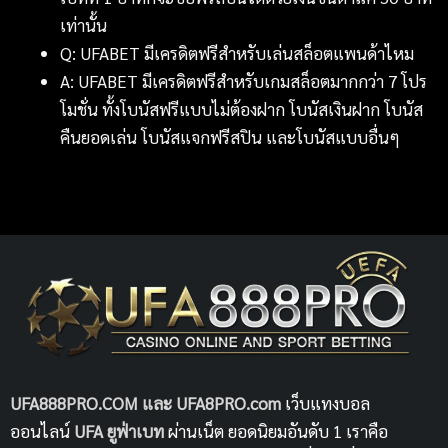
เท่านั้น
Q: UFABET มีเครดิตฟรีสำหรับเล่นสล็อตแพนด้าไหม
A: UFABET มีเครดิตฟรีสำหรับเกมสล็อตมากกว่า 7 โปร
โมชั่น ทั้งโบนัสฟรีแบบไม่ต้องฝาก โบนัสเงินฝาก โบนัส
คืนยอดเล่น โบนัสแจกฟรีสปิน และโบนัสแบบอื่นๆ
UFA888PRO.COM และ UFA8PRO.com
เว็บแทงบอล
ออนไลน์
UFA
ยูฟ่าเบท
ผ่านเน็ต ยอดนิยมอันดับ 1 เราคือ