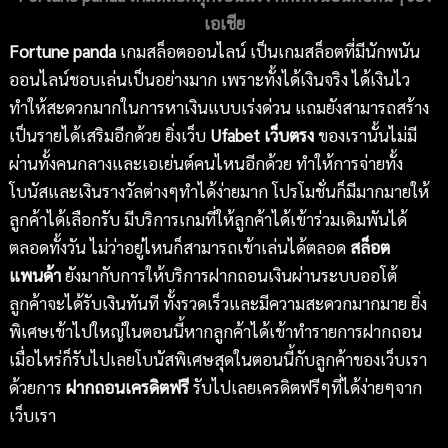
เอเชีย
Fortune panda
เกมสล็อตออนไลน์ เป็นเกมสล็อตที่มีนักพนัน
ออนไลน์ชอบเล่นเป็นอย่างมาก เพราะทั้งได้เงินจริง ได้เงินไว
ทำให้สะดวกมากในการหาเงินแบบเร่งด่วน แถมยังสามารถสร้าง
เป็นรายได้เสริมอีกด้วย ยิ่งเว็บ
Ufabet เว็บตรง
ของเรานั้นไม่มี
ผ่านทั้งคนกลางและเอเย่นต์คนไหนอีกด้วย ทำให้การจ่ายทั้ง
โบนัสและเงินรางวัลต่างๆทำได้ง่ายมาก โปรโมชั่นก็มีมากมายให้
ลูกค้าได้เลือกรับ มีบริการเกมที่ให้ลูกค้าได้เข้าร่วมเดิมพันได้
ตลอดทั้งวัน ไม่ว่าอยู่ไหนก็สามารถเข้าเล่นได้ตลอด
สล็อต
แพนด้า
ยังมากับการให้บริการฝากถอนเงินผ่านระบบออโต้
ลูกค้าจะได้รับเงินทันที ทั้งรวดเร็วและมีความสะดวกมากมาย ยิ่ง
พิเศษเข้าไปใหญ่ในตอนนี้หากลูกค้าได้เข้าทำรายการฝากถอน
เมื่อไหร่ก็รับไปเลยโบนัสพิเศษสุดในตอนนี้กับลูกค้าของเว็บเรา
ด้วยการ
ฝากถอนเครดิตฟรี
รับไปเลยเครดิตฟรีๆที่ได้ง่ายๆจาก
เว็บเรา