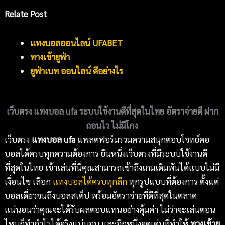
Relate Post
แทงบอลออนไลน์ UFABET
ทางเข้ายูฟ่า
ยูฟ่าเบท ออนไลน์ ดีอย่างไร
เว็บตรง แทงบอล ufa ระบบใช้งานดีที่สุดในไทย อัตราจ่ายดี ฝาก
ถอนไว ไม่มีโกง
เว็บตรง
แทงบอล
ufa
แพลตฟอร์มรวมความสนุกตอบโจทย์คอ
บอลได้ครบทุกความต้องการ ยืนหนึ่งเว็บตรงที่มีระบบใช้งานดี
ที่สุดในไทย เข้าเล่นที่นี่คุณสามารถเข้าถึงเกมเดิมพันได้แบบไม่มี
เงื่อนไข เลือก
แทงบอลได้ครบทุกลีก
ทุกรูปแบบที่ต้องการ ตั้งแต่
บอลเดี่ยวจนถึงบอลสเต็ป พร้อมอัตราจ่ายที่ดีที่สุดในตลาด
แน่นอนว่าคุณจะได้รับผลตอบแทนอย่างคุ้มค่า
ไม่ว่าจะเล่นตอน
ไหนก็ทำกำไรได้จริงแน่นอน และอีกหนึ่งจุดเด่นที่ทำให้
ทางเข้ายู