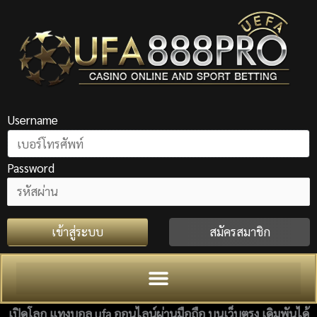
Skip
to
content
Username
Password
เข้าสู่ระบบ
สมัครสมาชิก
เปิดโลก แทงบอล ufa ออนไลน์ผ่านมือถือ บนเว็บตรง เดิมพันได้