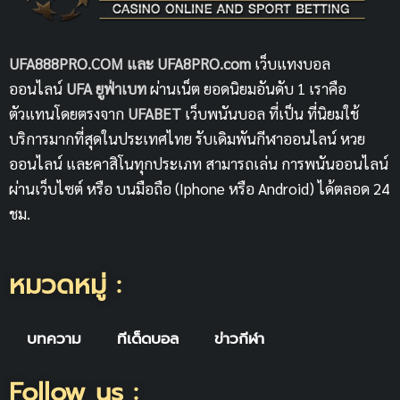
UFA888PRO.COM และ UFA8PRO.com
เว็บแทงบอล
ออนไลน์
UFA
ยูฟ่าเบท
ผ่านเน็ต ยอดนิยมอันดับ 1 เราคือ
ตัวแทนโดยตรงจาก
UFABET
เว็บพนันบอล ที่เป็น ที่นิยมใช้
บริการมากที่สุดในประเทศไทย รับเดิมพันกีฬาออนไลน์ หวย
ออนไลน์ และคาสิโนทุกประเภท สามารถเล่น การพนันออนไลน์
ผ่านเว็บไซต์ หรือ บนมือถือ (Iphone หรือ Android) ได้ตลอด 24
ชม.
หมวดหมู่ :
บทความ
ทีเด็ดบอล
ข่าวกีฬา
Follow us :