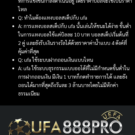
ที่การแข่งขันกำลังดำเนินอยู่ โดยราคาบอลจะใช้เป็นราคา
ไหล
Q: ทำไมต้องแทงบอลสเต็ปกับ ufa
A: การแทงบอลสเต็ปกับ ufa นั้นเล่นให้ชนะได้ง่าย ขั้นต่ำ
ในการแทงบอลใช้แค่บิลละ 10 บาท บอลสเต็ปเริ่มต้นที่
2 คู่ และยังรับเงินรางวัลได้ด้วยราคาค่าน้ำแบบ 4 ตังค์ที่
คุ้มค่าที่สุด
Q: ufa ใช้ระบบฝากถอนเงินแบบไหน
A: ufa ใช้ระบบธุรกรรมแบบออโต้ที่ไม่มีกำหนดขั้นต่ำใน
การฝากถอนเงิน มีเงิน 1 บาทก็กดทำรายการได้ และยัง
ถอนได้มากที่สุดถึงวันละ 3 ล้านบาทโดยไม่มีหักค่า
ธรรมเนียม