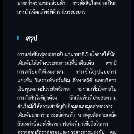
มากกว่าความชอบส่วนตัว การตัดสินใจอย่างเป็นก
ลางมักให้ผลลัพธ์ที่ดีกว่าในระยะยาว
สรุป
การแข่งขันฟุตบอลระดับนานาชาติเปิดโอกาสให้นัก
เดิมพันได้สร้างประสบการณ์ที่น่าตื่นเต้น หากมี
การเตรียมตัวที่เหมาะสม การเข้าใจรูปแบบการ
แข่งขัน วิเคราะห์ฟอร์มทีม ศึกษาสถิติ และบริหาร
เงินทุนอย่างมีประสิทธิภาพ จะช่วยเพิ่มโอกาสใน
การตัดสินใจที่ถูกต้อง นักเดิมพันที่ประสบความ
สำเร็จมักให้ความสำคัญกับข้อมูลและมูลค่าของการ
เดิมพันมากกว่าอารมณ์ส่วนตัว หากคุณติดตามเคล็ด
ลับเหล่านี้และใช้แพลตฟอร์มที่น่าเชื่อถือในการ
ตรวจสอบอัตราต่อรองและข่าวสารการแข่งขัน คุณ