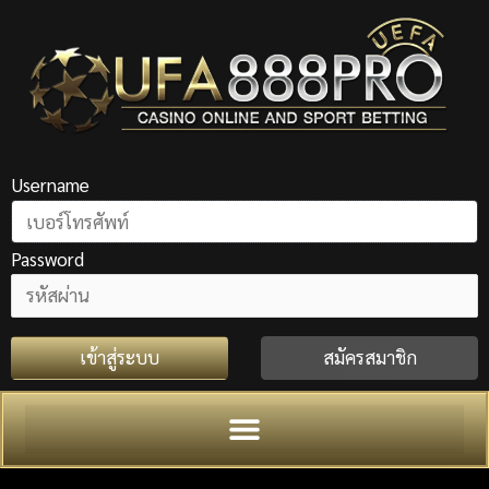
Skip
to
content
Username
Password
เข้าสู่ระบบ
สมัครสมาชิก