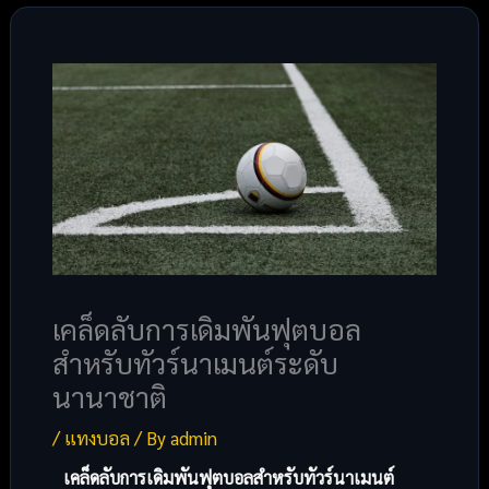
เคล็ดลับการเดิมพันฟุตบอล
สำหรับทัวร์นาเมนต์ระดับ
นานาชาติ
/
แทงบอล
/ By
admin
เคล็ดลับการเดิมพันฟุตบอลสำหรับทัวร์นาเมนต์