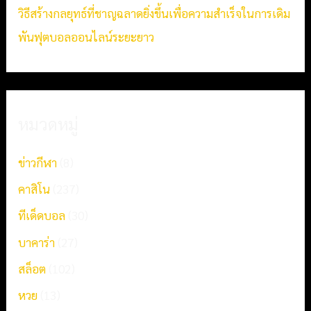
วิธีสร้างกลยุทธ์ที่ชาญฉลาดยิ่งขึ้นเพื่อความสำเร็จในการเดิม
พันฟุตบอลออนไลน์ระยะยาว
หมวดหมู่
ข่าวกีฬา
(8)
คาสิโน
(237)
ทีเด็ดบอล
(30)
บาคาร่า
(27)
สล็อต
(102)
หวย
(13)