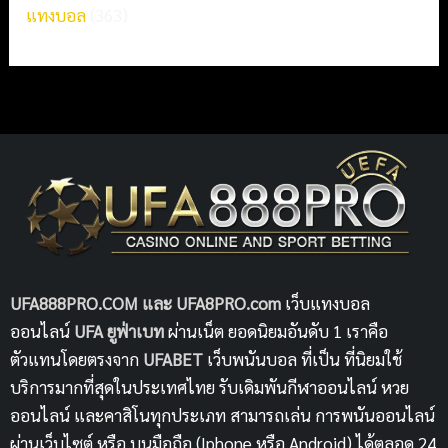
แทงบอล
(363)
UFA888PRO.COM และ UFA8PRO.com
เว็บแทงบอล
ออนไลน์
UFA
ยูฟ่าเบท
ผ่านเน็ต ยอดนิยมอันดับ 1 เราคือ
ตัวแทนโดยตรงจาก
UFABET
เว็บพนันบอล ที่เป็น ที่นิยมใช้
บริการมากที่สุดในประเทศไทย รับเดิมพันกีฬาออนไลน์ หวย
ออนไลน์ และคาสิโนทุกประเภท สามารถเล่น การพนันออนไลน์
ผ่านเว็บไซต์ หรือ บนมือถือ (Iphone หรือ Android) ได้ตลอด 24