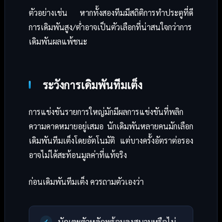
ตัวอย่างเช่น หากทั้งสองทีมมีสถิติการทำประตูที่ดี
การเดิมพันสูง/ต่ำอาจเป็นตัวเลือกที่น่าสนใจกว่าการ
เดิมพันผลแพ้ชนะ
ระวังการเดิมพันทีมเต็ง
การแข่งขันรายการใหญ่มักมีผลการแข่งขันที่พลิก
ความคาดหมายอยู่เสมอ นักเดิมพันหลายคนมักเลือก
เดิมพันทีมเต็งโดยอัตโนมัติ แต่บางครั้งอัตราต่อรอง
อาจไม่ได้สะท้อนมูลค่าที่แท้จริง
ก่อนเดิมพันทีมเต็ง ควรถามตัวเองว่า
นักเตะตัวหลักพร้อมลงสนามหรือไม่