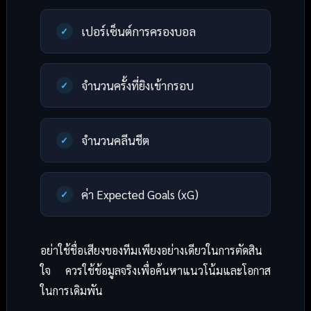
เปอร์เซ็นต์การครองบอล
จำนวนครั้งที่ยิงเข้ากรอบ
จำนวนคลีนชีต
ค่า Expected Goals (xG)
อย่าใช้ชื่อเสียงของทีมเพียงอย่างเดียวในการตัดสิน
ใจ ควรใช้ข้อมูลจริงเพื่อค้นหาแนวโน้มและโอกาส
ในการเดิมพัน