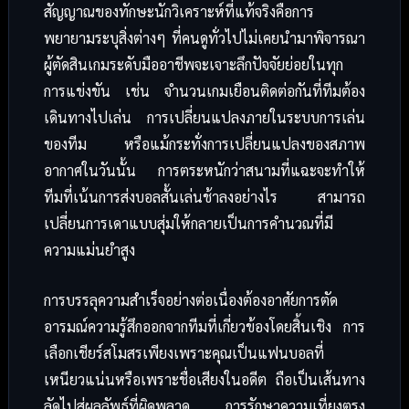
สัญญาณของทักษะนักวิเคราะห์ที่แท้จริงคือการ
พยายามระบุสิ่งต่างๆ ที่คนดูทั่วไปไม่เคยนำมาพิจารณา
ผู้ตัดสินเกมระดับมืออาชีพจะเจาะลึกปัจจัยย่อยในทุก
การแข่งขัน เช่น จำนวนเกมเยือนติดต่อกันที่ทีมต้อง
เดินทางไปเล่น การเปลี่ยนแปลงภายในระบบการเล่น
ของทีม หรือแม้กระทั่งการเปลี่ยนแปลงของสภาพ
อากาศในวันนั้น การตระหนักว่าสนามที่แฉะจะทำให้
ทีมที่เน้นการส่งบอลสั้นเล่นช้าลงอย่างไร สามารถ
เปลี่ยนการเดาแบบสุ่มให้กลายเป็นการคำนวณที่มี
ความแม่นยำสูง
การบรรลุความสำเร็จอย่างต่อเนื่องต้องอาศัยการตัด
อารมณ์ความรู้สึกออกจากทีมที่เกี่ยวข้องโดยสิ้นเชิง การ
เลือกเชียร์สโมสรเพียงเพราะคุณเป็นแฟนบอลที่
เหนียวแน่นหรือเพราะชื่อเสียงในอดีต ถือเป็นเส้นทาง
ลัดไปสู่ผลลัพธ์ที่ผิดพลาด การรักษาความเที่ยงตรง