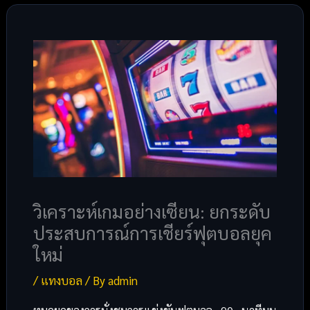
วิเคราะห์เกมอย่างเซียน: ยกระดับ
ประสบการณ์การเชียร์ฟุตบอลยุค
ใหม่
/
แทงบอล
/ By
admin