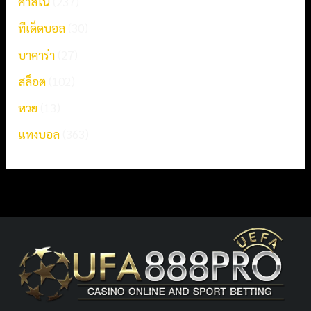
คาสิโน
(237)
ทีเด็ดบอล
(30)
บาคาร่า
(27)
สล็อต
(102)
หวย
(13)
แทงบอล
(363)