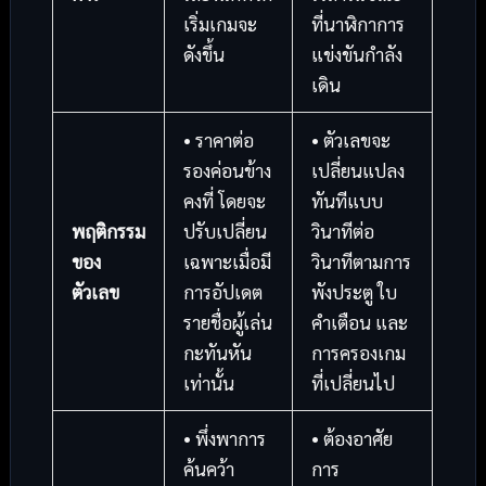
เริ่มเกมจะ
ที่นาฬิกาการ
ดังขึ้น
แข่งขันกำลัง
เดิน
• ราคาต่อ
• ตัวเลขจะ
รองค่อนข้าง
เปลี่ยนแปลง
คงที่ โดยจะ
ทันทีแบบ
พฤติกรรม
ปรับเปลี่ยน
วินาทีต่อ
ของ
เฉพาะเมื่อมี
วินาทีตามการ
ตัวเลข
การอัปเดต
พังประตู ใบ
รายชื่อผู้เล่น
คำเตือน และ
กะทันหัน
การครองเกม
เท่านั้น
ที่เปลี่ยนไป
• พึ่งพาการ
• ต้องอาศัย
ค้นคว้า
การ