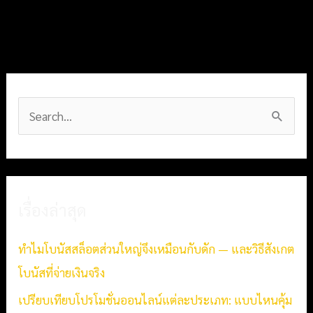
S
e
a
r
เรื่องล่าสุด
c
h
ทำไมโบนัสสล็อตส่วนใหญ่จึงเหมือนกับดัก — และวิธีสังเกต
f
โบนัสที่จ่ายเงินจริง
o
เปรียบเทียบโปรโมชั่นออนไลน์แต่ละประเภท: แบบไหนคุ้ม
r