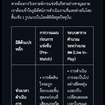
หากต้องการวิเคราะห์การแข่งขันกีฬาอย่างชาญฉลาด
เราต้องเข้าใจภูมิทัศน์การดำเนินงานที่แตกต่างกันโดย
สิ้นเชิง 2 รูปแบบในโลกดิจิทัลยุคปัจจุบัน:
การวางแผน
ระบบตาราง
ก่อนการ
คำนวณ
มิติตัวแปร
แข่งขัน
ระหว่างเกม
หลัก
(Pre-
สด (Live In-
Match)
Play)
• การดำเนิน
• การตัดสิน
การจะเป็นไป
ใจจะถูก
อย่างยืดหยุ่น
ช่วงเวลา
ล็อกและสิ้น
และปรับ
ดำเนิน
สุดลงก่อนที่
เปลี่ยนตลอด
การ
เสียงนกหวีด
เวลาในขณะ