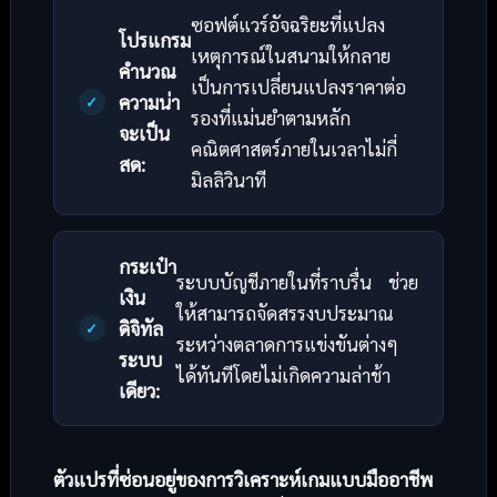
ซอฟต์แวร์อัจฉริยะที่แปลง
โปรแกรม
เหตุการณ์ในสนามให้กลาย
คำนวณ
เป็นการเปลี่ยนแปลงราคาต่อ
ความน่า
รองที่แม่นยำตามหลัก
จะเป็น
คณิตศาสตร์ภายในเวลาไม่กี่
สด:
มิลลิวินาที
กระเป๋า
ระบบบัญชีภายในที่ราบรื่น ช่วย
เงิน
ให้สามารถจัดสรรงบประมาณ
ดิจิทัล
ระหว่างตลาดการแข่งขันต่างๆ
ระบบ
ได้ทันทีโดยไม่เกิดความล่าช้า
เดียว:
ตัวแปรที่ซ่อนอยู่ของการวิเคราะห์เกมแบบมืออาชีพ