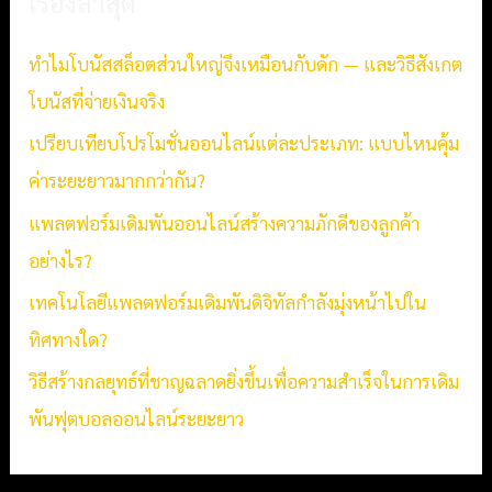
เรื่องล่าสุด
c
h
ทำไมโบนัสสล็อตส่วนใหญ่จึงเหมือนกับดัก — และวิธีสังเกต
f
โบนัสที่จ่ายเงินจริง
o
เปรียบเทียบโปรโมชั่นออนไลน์แต่ละประเภท: แบบไหนคุ้ม
r
ค่าระยะยาวมากกว่ากัน?
:
แพลตฟอร์มเดิมพันออนไลน์สร้างความภักดีของลูกค้า
อย่างไร?
เทคโนโลยีแพลตฟอร์มเดิมพันดิจิทัลกำลังมุ่งหน้าไปใน
ทิศทางใด?
วิธีสร้างกลยุทธ์ที่ชาญฉลาดยิ่งขึ้นเพื่อความสำเร็จในการเดิม
พันฟุตบอลออนไลน์ระยะยาว