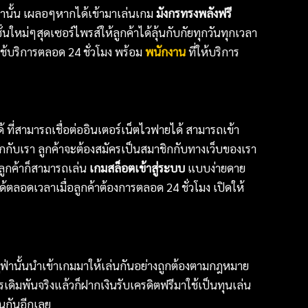
ท่านั้น เผลอๆหากได้เข้ามาเล่นเกม
มังกรทรงพลังฟรี
นใหม่ๆสุดเซอร์ไพรส์ให้ลูกค้าได้ลุ้นกับกัยทุกวันทุกเวลา
ช้บริการตลอด 24 ชั่วโมง พร้อม
พนักงาน
ที่ให้บริการ
 ที่สามารถเชื่อต่ออินเตอร์เน็ตไวฟายได้ สามารถเข้า
ชิกกับเรา ลูกค้าจะต้องสมัครเป็นสมาชิกกับทางเว็บของเรา
้ลูกค้าก็สามารถเล่น
เกมสล็อตเข้าสู่ระบบ
แบบง่ายดาย
้ตลอดเวลาเมื่อลูกค้าต้องการตลอด 24 ชั่วโมง เปิดให้
ะยูฟ่านั้นนำเข้าเกมมาให้เล่นกันอย่างถูกต้องตามกฎหมาย
เดิมพันจริงแล้วก็ฝากเงินรับเครดิตฟรีมาใช้เป็นทุนเล่น
่นกันอีกเลย