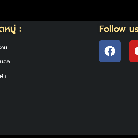
หมู่ :
Follow us
F
วาม
a
็ดบอล
c
e
ีฬา
b
o
o
k