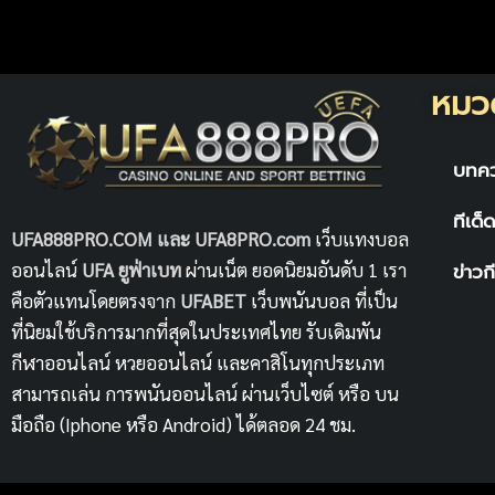
หมวด
บทค
ทีเด
UFA888PRO.COM และ UFA8PRO.com
เว็บแทงบอล
ออนไลน์
UFA
ยูฟ่าเบท
ผ่านเน็ต ยอดนิยมอันดับ 1 เรา
ข่าวก
คือตัวแทนโดยตรงจาก
UFABET
เว็บพนันบอล ที่เป็น
ที่นิยมใช้บริการมากที่สุดในประเทศไทย รับเดิมพัน
กีฬาออนไลน์ หวยออนไลน์ และคาสิโนทุกประเภท
สามารถเล่น การพนันออนไลน์ ผ่านเว็บไซต์ หรือ บน
มือถือ (Iphone หรือ Android) ได้ตลอด 24 ชม.