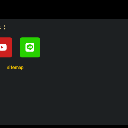
 :
Y
L
o
i
u
n
sitemap
t
e
u
b
e