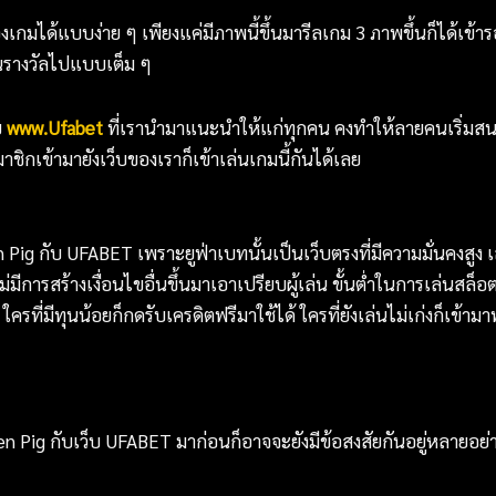
เกมได้แบบง่าย ๆ เพียงแค่มีภาพนี้ขึ้นมารีลเกม 3 ภาพขึ้นก็ได้เข้า
ินรางวัลไปแบบเต็ม ๆ
ย
www.Ufabet
ที่เรานำมาแนะนำให้แก่ทุกคน คงทำให้ลายคนเริ่มสนใ
าชิกเข้ามายังเว็บของเราก็เข้าเล่นเกมนี้กันได้เลย
 Pig กับ UFABET เพราะยูฟ่าเบทนั้นเป็นเว็บตรงที่มีความมั่นคงสูง 
ม่มีการสร้างเงื่อนไขอื่นขึ้นมาเอาเปรียบผู้เล่น ขั้นต่ำในการเล่นส
ใครที่มีทุนน้อยก็กดรับเครดิตฟรีมาใช้ได้ ใครที่ยังเล่นไม่เก่งก็เข้
lden Pig กับเว็บ UFABET มาก่อนก็อาจจะยังมีข้อสงสัยกันอยู่หลายอย