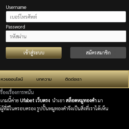
Username
Password
เข้าสู่ระบบ
สมัครสมาชิก
หวยออนไลน์
บทความ
ติดต่อเรา
ื่องเรื่องการพนัน
เกมนี้ค่าย
Ufabet เว็บตรง
นำเอา
สล็อตหมูทองคำ
มา
ู้ที่มีในครอบครอง รูปปั้นหมูทองคำจึงเป็นสิ่งที่เราได้เห็น