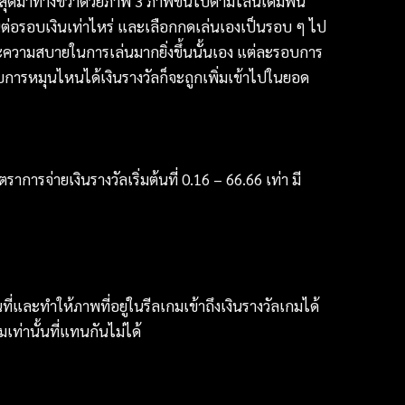
ายสุดมาทางขวาด้วยภาพ 3 ภาพขึ้นไปตามไลน์เดิมพัน
ันต่อรอบเงินเท่าไหร่ และเลือกกดเล่นเองเป็นรอบ ๆ ไป
ะความสบายในการเล่นมากยิ่งขึ้นนั้นเอง แต่ละรอบการ
บการหมุนไหนได้เงินรางวัลก็จะถูกเพิ่มเข้าไปในยอด
ราการจ่ายเงินรางวัลเริ่มต้นที่ 0.16 – 66.66 เท่า มี
และทำให้ภาพที่อยู่ในรีลเกมเข้าถึงเงินรางวัลเกมได้
ท่านั้นที่แทนกันไม่ได้