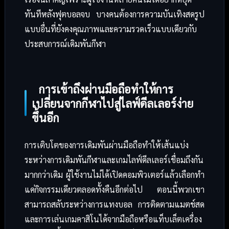
ทันทีหลังฟุตบอลจบ บางคนต้องการความบันเทิงสดรูป
แบบอื่นที่ยังคงคุณภาพและความรวดเร็วแบบเดียวกับ
ประสบการณ์เดิมพันกีฬา
การเข้าถึงผ่านมือถือทำให้การ
เปลี่ยนจากกีฬาไปสู่ไลฟ์ดีลเลอร์ง่าย
ขึ้นอีก
การเติบโตของการเดิมพันผ่านมือถือทำให้เส้นแบ่ง
ระหว่างการเดิมพันกีฬาและเกมไลฟ์ดีลเลอร์เชื่อมถึงกัน
มากกว่าเดิม ผู้ใช้งานไม่ได้เปิดคอมพิวเตอร์แล้วเลือกทำ
แค่กิจกรรมเดียวตลอดทั้งคืนอีกต่อไป ตอนนี้พวกเขา
สามารถสลับระหว่างการแทงบอล การติดตามแมตช์สด
และการเล่นเกมคาสิโนได้จากมือถือหรือแท็บเล็ตเครื่อง