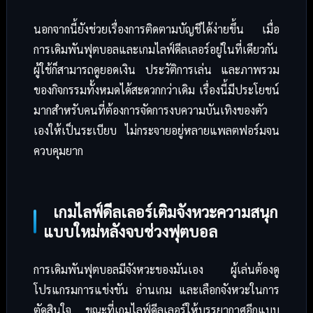
นอกจากนี้ยังช่วยเรื่องการติดตามบัญชีได้ง่ายขึ้น เมื่อ
การเดิมพันฟุตบอลและเกมไลฟ์ดีลเลอร์อยู่ในที่เดียวกัน
ผู้ใช้ก็สามารถดูยอดเงิน ประวัติการเล่น และภาพรวม
ของกิจกรรมทั้งหมดได้สะดวกกว่าเดิม เรื่องนี้มีประโยชน์
มากสำหรับคนที่ต้องการจัดการงบความบันเทิงของตัว
เองให้เป็นระเบียบ ไม่กระจายอยู่หลายแพลตฟอร์มจน
ควบคุมยาก
เกมไลฟ์ดีลเลอร์เติมจังหวะความสนุก
แบบใหม่หลังจบช่วงฟุตบอล
การเดิมพันฟุตบอลมีจังหวะของมันเอง ผู้เล่นต้องดู
โปรแกรมการแข่งขัน อ่านเกม และเลือกจังหวะในการ
ตัดสินใจ ขณะที่เกมไลฟ์ดีลเลอร์ให้บรรยากาศอีกแบบ