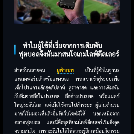
ทำไมผู้ใช้ที่เริ่มจากการเดิมพัน
ฟุตบอลจึงหันมาสนใจเกมไลฟ์ดีลเลอร์
สำหรับหลายคน
ยูฟ่าเบท
เป็นที่รู้จักในฐานะ
แพลตฟอร์มสำหรับแทงบอล พวกเขาเข้าสู่ระบบเพื่อ
เช็กโปรแกรมลีกสุดสัปดาห์ ดูราคาสด และวางเดิมพัน
กับทีมจากลีกในประเทศ ลีกต่างประเทศ หรือแมตช์
ใหญ่ระดับโลก แต่เมื่อใช้งานไปสักระยะ ผู้เล่นจำนวน
มากก็เริ่มมองเห็นสิ่งอื่นที่เว็บไซต์มีให้ นอกเหนือจาก
ตลาดฟุตบอล และนี่คือจุดที่เกมไลฟ์ดีลเลอร์เริ่มดึงดูด
ความสนใจ เพราะมันไม่ได้ให้ความรู้สึกเหมือนกิจกรรม