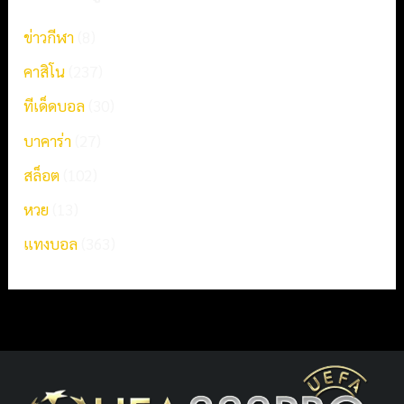
ข่าวกีฬา
(8)
คาสิโน
(237)
ทีเด็ดบอล
(30)
บาคาร่า
(27)
สล็อต
(102)
หวย
(13)
แทงบอล
(363)