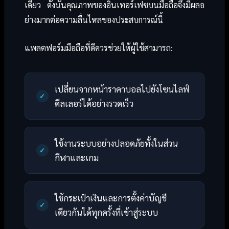
เดียว ดังนั้นคุณภาพของอินเทอร์เฟซบนมือถือจึงมีผลอ
ย่างมากต่อความลื่นไหลของประสบการณ์นี้
แพลตฟอร์มมือถือที่ดีควรช่วยให้ผู้ใช้สามารถ:
เปลี่ยนจากหน้าราคาบอลไปยังโซนไลฟ์
ดีลเลอร์ได้อย่างรวดเร็ว
ใช้งานระบบอย่างปลอดภัยทั้งในส่วน
กีฬาและเกม
ใช้กระเป๋าเงินและการตั้งค่าบัญชี
เดียวกันได้ทุกครั้งที่เข้าสู่ระบบ