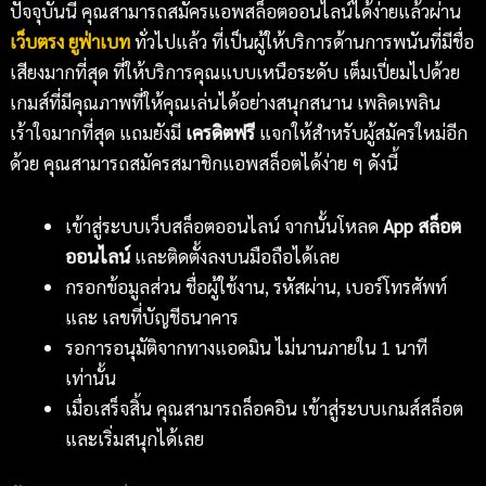
ปัจจุบันนี้ คุณสามารถสมัครแอพสล็อตออนไลน์ได้ง่ายแล้วผ่าน
เว็บตรง ยูฟ่าเบท
ทั่วไปแล้ว ที่เป็นผู้ให้บริการด้านการพนันที่มีชื่อ
เสียงมากที่สุด ที่ให้บริการคุณแบบเหนือระดับ เต็มเปี่ยมไปด้วย
เกมส์ที่มีคุณภาพที่ให้คุณเล่นได้อย่างสนุกสนาน เพลิดเพลิน
เร้าใจมากที่สุด แถมยังมี
เครดิตฟรี
แจกให้สำหรับผู้สมัครใหม่อีก
ด้วย คุณสามารถสมัครสมาชิกแอพสล็อตได้ง่าย ๆ ดังนี้
เข้าสู่ระบบเว็บสล็อตออนไลน์ จากนั้นโหลด
App สล็อต
ออนไลน์
และติดตั้งลงบนมือถือได้เลย
กรอกข้อมูลส่วน ชื่อผู้ใช้งาน, รหัสผ่าน, เบอร์โทรศัพท์
และ เลขที่บัญชีธนาคาร
รอการอนุมัติจากทางแอดมิน ไม่นานภายใน 1 นาที
เท่านั้น
เมื่อเสร็จสิ้น คุณสามารถล็อคอิน เข้าสู่ระบบเกมส์สล็อต
และเริ่มสนุกได้เลย