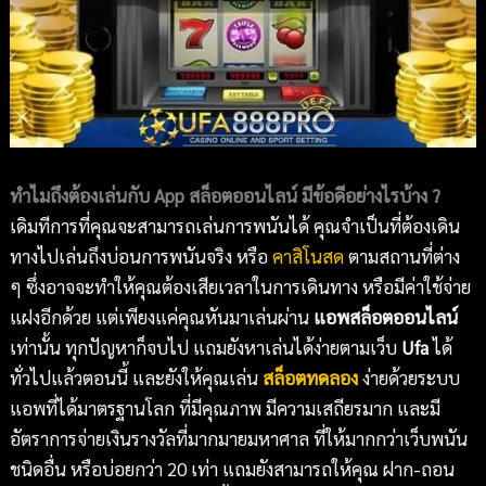
ทำไมถึงต้องเล่นกับ
App สล็อตออนไลน์
มีข้อดีอย่างไรบ้าง
?
เดิมทีการที่คุณจะสามารถเล่นการพนันได้ คุณจำเป็นที่ต้องเดิน
ทางไปเล่นถึงบ่อนการพนันจริง หรือ
คาสิโนสด
ตามสถานที่ต่าง
ๆ ซึ่งอาจจะทำให้คุณต้องเสียเวลาในการเดินทาง หรือมีค่าใช้จ่าย
แฝงอีกด้วย แต่เพียงแค่คุณหันมาเล่นผ่าน
แอพสล็อตออนไลน์
เท่านั้น ทุกปัญหาก็จบไป แถมยังหาเล่นได้ง่ายตามเว็บ
Ufa
ได้
ทั่วไปแล้วตอนนี้ และยังให้คุณเล่น
สล็อตทดลอง
ง่ายด้วยระบบ
แอพที่ได้มาตรฐานโลก ที่มีคุณภาพ มีความเสถียรมาก และมี
อัตราการจ่ายเงินรางวัลที่มากมายมหาศาล ที่ให้มากกว่าเว็บพนัน
ชนิดอื่น หรือบ่อยกว่า 20 เท่า แถมยังสามารถให้คุณ ฝาก-ถอน