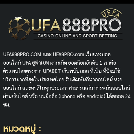
UFA888PRO.COM และ UFA8PRO.com
เว็บแทงบอล
ออนไลน์
UFA
ยูฟ่าเบท
ผ่านเน็ต ยอดนิยมอันดับ 1 เราคือ
ตัวแทนโดยตรงจาก
UFABET
เว็บพนันบอล ที่เป็น ที่นิยมใช้
บริการมากที่สุดในประเทศไทย รับเดิมพันกีฬาออนไลน์ หวย
ออนไลน์ และคาสิโนทุกประเภท สามารถเล่น การพนันออนไลน์
ผ่านเว็บไซต์ หรือ บนมือถือ (Iphone หรือ Android) ได้ตลอด 24
ชม.
หมวดหมู่ :