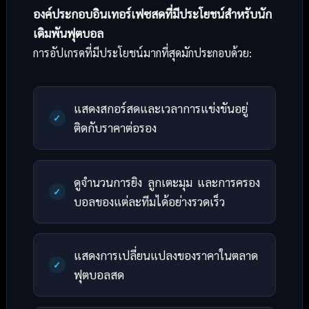
องค์ประกอบอินเทอร์เฟซสดที่มีประโยชน์สำหรับนัก
เดิมพันฟุตบอล
การอัปเกรดที่มีประโยชน์มากที่สุดมักประกอบด้วย:
แสดงสกอร์สดและเวลาการแข่งขันอยู่
ติดกับราคาต่อรอง
ดูจำนวนการยิง ลูกเตะมุม และการครอง
บอลของแต่ละทีมได้อย่างรวดเร็ว
แสดงการเปลี่ยนแปลงของราคาในตลาด
ฟุตบอลสด