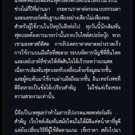
แพลตฟอร์มเดิมพันฟุตบอลได้เปลี่ยนแปลงไปมากใน
ช่วงไม่กี่ปีที่ผ่านมา กระดานราคาต่อรองแบบธรรมดา
และแดชบอร์ดพื้นฐานเพียงอย่างเดียวไม่เพียงพอ
สำหรับผู้ใช้งานในปัจจุบันอีกต่อไป ทุกวันนี้นักเดิมพัน
ฟุตบอลต้องการมากกว่านั้นจากเว็บไซต์สปอร์ตบุ๊ก พวก
เขามองหาสถิติสด การอัปเดตราคาตลาดอย่างรวดเร็ว
การใช้งานบนมือถือที่สะดวก ระบบจัดการบัญชีที่ลื่นไหล
และเลย์เอาต์ที่ช่วยให้ตัดสินใจได้เร็วระหว่างเกมสด
เมื่อการเดิมพันฟุตบอลขับเคลื่อนด้วยข้อมูลมากขึ้น
และผู้คนหันมาใช้งานผ่านมือถือมากขึ้น อินเทอร์เฟซที่
ดีจึงกลายเป็นข้อได้เปรียบสำคัญ ไม่ใช่แค่เรื่องของ
ความสวยงามเท่านั้น
นี่จึงเป็นเหตุผลว่าทำไมการอัปเกรดแพลตฟอร์มจึง
สำคัญ เว็บไซต์เดิมพันสมัยใหม่ไม่ได้มีดีแค่หน้าตาที่ดูดี
แต่ยังเปลี่ยนวิธีที่ผู้ใช้ติดตามเกม เช็กราคา สลับไปมา