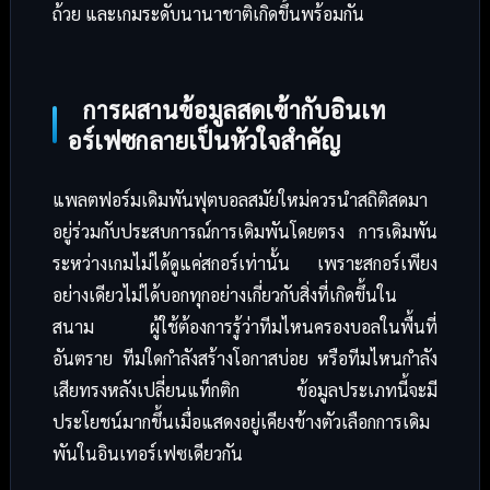
ถ้วย และเกมระดับนานาชาติเกิดขึ้นพร้อมกัน
การผสานข้อมูลสดเข้ากับอินเท
อร์เฟซกลายเป็นหัวใจสำคัญ
แพลตฟอร์มเดิมพันฟุตบอลสมัยใหม่ควรนำสถิติสดมา
อยู่ร่วมกับประสบการณ์การเดิมพันโดยตรง การเดิมพัน
ระหว่างเกมไม่ได้ดูแค่สกอร์เท่านั้น เพราะสกอร์เพียง
อย่างเดียวไม่ได้บอกทุกอย่างเกี่ยวกับสิ่งที่เกิดขึ้นใน
สนาม ผู้ใช้ต้องการรู้ว่าทีมไหนครองบอลในพื้นที่
อันตราย ทีมใดกำลังสร้างโอกาสบ่อย หรือทีมไหนกำลัง
เสียทรงหลังเปลี่ยนแท็กติก ข้อมูลประเภทนี้จะมี
ประโยชน์มากขึ้นเมื่อแสดงอยู่เคียงข้างตัวเลือกการเดิม
พันในอินเทอร์เฟซเดียวกัน