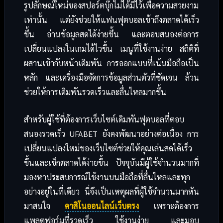
รูปลักษณ์ใหม่ของสปอร์ตบุ๊กไม่ได้มีไว้เพื่อความสวยงาม
เท่านั้น แต่ยังช่วยให้แฟนฟุตบอลเข้าถึงตลาดได้เร็ว
ขึ้น อ่านข้อมูลสดได้ง่ายขึ้น และตอบสนองต่อการ
เปลี่ยนแปลงในเกมได้ไวขึ้น เมนูที่ใช้งานง่าย สถิติที่
ผสานเข้ากับหน้าเดิมพัน การออกแบบที่เน้นมือถือเป็น
หลัก และเครื่องมือจัดการข้อมูลส่วนตัวที่ชัดเจน ล้วน
ช่วยให้การเดิมพันรวดเร็วและลื่นไหลมากขึ้น
สำหรับผู้ใช้ที่ต้องการเว็บไซต์เดิมพันฟุตบอลที่ตอบ
สนองรวดเร็ว UFABET ยังคงพัฒนาอย่างต่อเนื่อง การ
เปลี่ยนแปลงใหม่ของเว็บไซต์ช่วยให้คุณเล่นสดได้เร็ว
ขึ้นและเช็กตลาดได้ง่ายขึ้น ปัจจุบันมีผู้ใช้จำนวนมากที่
มองหาประสบการณ์ใช้งานบนมือถือที่ลื่นไหลและทุก
อย่างอยู่ในที่เดียว นี่จึงเป็นเหตุผลที่ผู้ใช้จำนวนมากหัน
มาสนใจ
คาสิโนออนไลน์เว็บตรง
เพราะต้องการ
แพลตฟอร์มที่รวดเร็ว ใช้งานง่าย และมอบ