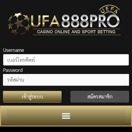
Skip
to
content
Username
Password
เข้าสู่ระบบ
สมัครสมาชิก