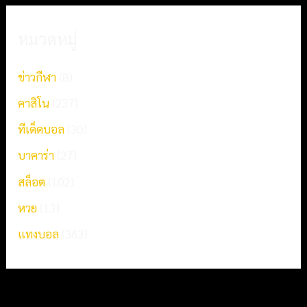
หมวดหมู่
ข่าวกีฬา
(8)
คาสิโน
(237)
ทีเด็ดบอล
(30)
บาคาร่า
(27)
สล็อต
(102)
หวย
(13)
แทงบอล
(363)