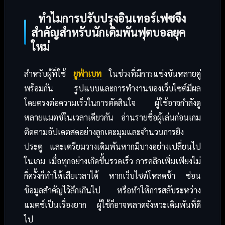
ทำไมการปรับปรุงอินเทอร์เฟซจึง
สำคัญสำหรับนักเดิมพันฟุตบอลยุค
ใหม่
สำหรับผู้ที่ใช้
ยูฟ่าเบท
ในช่วงที่มีการแข่งขันหลายคู่
พร้อมกัน รูปแบบและการทำงานของเว็บไซต์มีผล
โดยตรงต่อความเร็วในการตัดสินใจ ผู้ใช้อาจกำลังดู
หลายแมตช์ในเวลาเดียวกัน อ่านรายชื่อผู้เล่นก่อนเกม
ติดตามอัปเดตสดอย่างลูกเตะมุมและจำนวนการยิง
ประตู และเตรียมวางเดิมพันหากมีบางอย่างเปลี่ยนไป
ในเกม เมื่อทุกอย่างเกิดขึ้นรวดเร็ว การคลิกเพิ่มเพียงไม่
กี่ครั้งก็ทำให้เสียเวลาได้ หากเว็บไซต์โหลดช้า ซ่อน
ข้อมูลสำคัญไว้ลึกเกินไป หรือทำให้การสลับระหว่าง
แมตช์เป็นเรื่องยาก ผู้ใช้ก็อาจพลาดจังหวะเดิมพันที่ดี
ไป