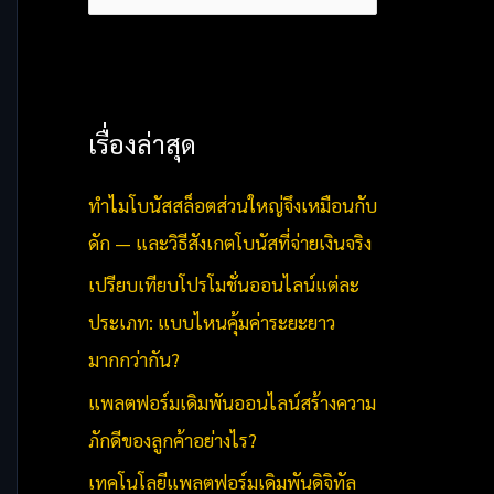
e
a
r
เรื่องล่าสุด
c
h
ทำไมโบนัสสล็อตส่วนใหญ่จึงเหมือนกับ
f
ดัก — และวิธีสังเกตโบนัสที่จ่ายเงินจริง
o
เปรียบเทียบโปรโมชั่นออนไลน์แต่ละ
r
ประเภท: แบบไหนคุ้มค่าระยะยาว
:
มากกว่ากัน?
แพลตฟอร์มเดิมพันออนไลน์สร้างความ
ภักดีของลูกค้าอย่างไร?
เทคโนโลยีแพลตฟอร์มเดิมพันดิจิทัล