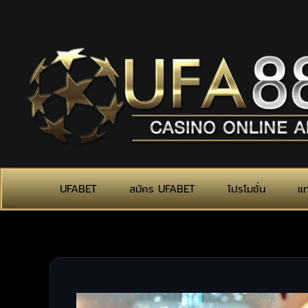
Skip
to
content
UFABET
สมัคร UFABET
โปรโมชั่น
แ