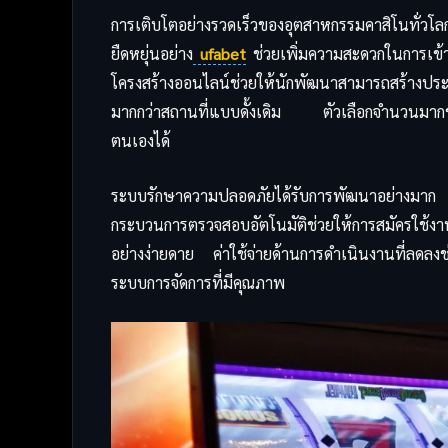
การเติบโตอย่างรวดเร็วของอุตสาหกรรมคาสิโนทั่วโ
ยืดหยุ่นอย่าง
ufabet
ช่วยเพิ่มความสะดวกในการเข้า
โครงสร้างออนไลน์ช่วยให้นักพัฒนาสามารถสร้างป
มากกว่าสถานที่แบบดั้งเดิม ตัวเลือกจำนวนมากช่
ตนเองได้
ระบบรักษาความปลอดภัยได้รับการพัฒนาอย่างมาก
กระบวนการตรวจสอบอัตโนมัติช่วยให้การสมัครใช้งานรวด
อย่างง่ายดาย ค่าใช้จ่ายด้านการดำเนินงานที่ลดลงช
ระบบการจัดการที่มีคุณภาพ