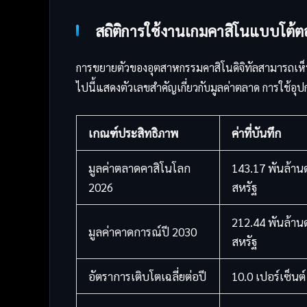
สถิติการใช้งานเกมคาสิโนแบบโต
การขยายตัวของอุตสาหกรรมคาสิโนดิจิทัลสามารถเห็
ไปนี้แสดงตัวเลขสำคัญเกี่ยวกับมูลค่าตลาด การใช้อุป
เกณฑ์ประสิทธิภาพ
ค่าที่บันทึก
มูลค่าตลาดคาสิโนโลก
143.17 พันล้าน
2026
สหรัฐ
212.44 พันล้าน
มูลค่าคาดการณ์ปี 2030
สหรัฐ
อัตราการเติบโตเฉลี่ยต่อปี
10.0 เปอร์เซ็นต์