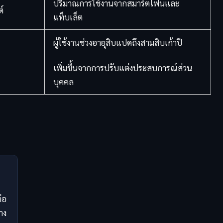
ปริมาณการใช้งานจากสมาร์ตโฟนและ
ต์
แท็บเล็ต
ผู้ใช้งานช่วงอายุสิบแปดถึงสามสิบเก้าปี
เพิ่มขึ้นจากการปรับแต่งประสบการณ์ส่วน
บุคคล
่อ
าง