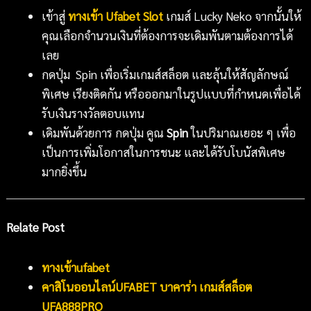
เข้าสู่
ทางเข้า
Ufabet Slot
เกมส์ Lucky Neko จากนั้นให้
คุณเลือกจำนวนเงินที่ต้องการจะเดิมพันตามต้องการได้
เลย
กดปุ่ม Spin เพื่อเริ่มเกมส์สล็อต และลุ้นให้สัญลักษณ์
พิเศษ เรียงติดกัน หรือออกมาในรูปแบบที่กำหนดเพื่อได้
รับเงินรางวัลตอบแทน
เดิมพันด้วยการ กดปุ่ม คูณ
Spin
ในปริมาณเยอะ ๆ เพื่อ
เป็นการเพิ่มโอกาสในการชนะ และได้รับโบนัสพิเศษ
มากยิ่งขึ้น
Relate Post
ทางเข้าufabet
คาสิโนออนไลน์UFABET บาคาร่า เกมส์สล็อต
UFA888PRO