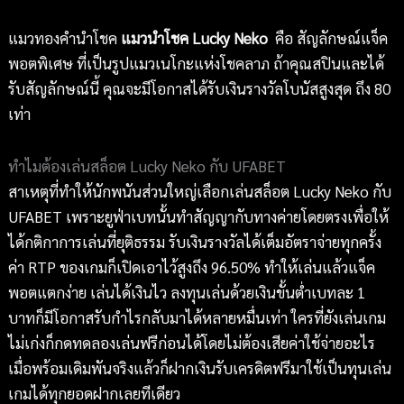
แมวทองคำนำโชค
แมวนำโชค
Lucky Neko
คือ สัญลักษณ์แจ็ค
พอตพิเศษ ที่เป็นรูปแมวเนโกะแห่งโชคลาภ ถ้าคุณสปินและได้
รับสัญลักษณ์นี้ คุณจะมีโอกาสได้รับเงินรางวัลโบนัสสูงสุด ถึง 80
เท่า
ทำไมต้องเล่นสล็อต Lucky Neko กับ UFABET
สาเหตุที่ทำให้นักพนันส่วนใหญ่เลือกเล่นสล็อต Lucky Neko กับ
UFABET เพราะยูฟ่าเบทนั้นทำสัญญากับทางค่ายโดยตรงเพื่อให้
ได้กติกาการเล่นที่ยุติธรรม รับเงินรางวัลได้เต็มอัตราจ่ายทุกครั้ง
ค่า RTP ของเกมก็เปิดเอาไว้สูงถึง 96.50% ทำให้เล่นแล้วแจ็ค
พอตแตกง่าย เล่นได้เงินไว ลงทุนเล่นด้วยเงินขั้นต่ำเบทละ 1
บาทก็มีโอกาสรับกำไรกลับมาได้หลายหมื่นเท่า ใครที่ยังเล่นเกม
ไม่เก่งก็กดทดลองเล่นฟรีก่อนได้โดยไม่ต้องเสียค่าใช้จ่ายอะไร
เมื่อพร้อมเดิมพันจริงแล้วก็ฝากเงินรับเครดิตฟรีมาใช้เป็นทุนเล่น
เกมได้ทุกยอดฝากเลยทีเดียว