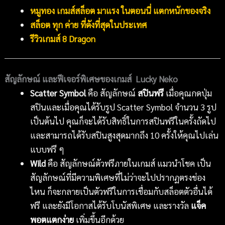
หมูทอง เกมส์สล็อต มาแรง ในตอนนี่ แตกหนักของจริง
สล็อต ทุก ค่าย ที่ดังที่สุดในประเทศ
รีวิวเกมส์ 8 Dragon
สัญลักษณ์ และฟีเจอร์พิเศษของเกมส์
Lucky Neko
Scatter Symbol
คือ สัญลักษณ์
สปินฟรี
เมื่อคุณกดปุ่ม
สปินและเมื่อคุณได้รับรูป Scatter Symbol จำนวน 3 รูป
เป็นต้นไป คุณก็จะได้รับสิทธิ์ในการสปินฟรีในครั้งถัดไป
และสามารถได้รับสปินสูงสุดมากถึง 10 ครั้งให้คุณไปเล่น
แบบฟรี ๆ
Wild
คือ สัญลักษณ์ตัวฟรีภายในเกมส์ แมวนำโชค เป็น
สัญลักษณ์ที่มีความพิเศษที่ไม่ว่าจะไปปรากฏตรงช่อง
ไหน ก็จะกลายเป็นตัวฟรีในการเชื่อมกับสล็อตตัวอื่นได้
ฟรี และยังมีโอกาสได้รับโบนัสพิเศษ และรางวัล
แจ็ค
พอตแตกง่าย
เพิ่มขึ้นอีกด้วย