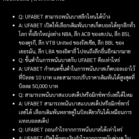
Q: UFABET สามารถพนันบาสลีกไหนได้บ้าง
A: UFABET เปิดให้เลือกเดิมพันบาสเก็ตบอลได้ทุกลีกทั่ว
โลก ทั้งลีกใหญ่อย่าง NBA, ลีก ACB ของสเปน, ลีก BSL
ของตุรกี, ลีก VTB United ของรัสเซีย, ลีก BBL ของ
เยอรมัน, ลีก LBA ของอิตาลี่ ไปจนถึงลีกอื่นอีกมากมาย
Q: ขั้นต่ำในการพนันบาสกับ UFABET คือเท่าไหร่
A: UFABET กำหนดขั้นต่ำในการพนันบาสเก็ตบอลเอาไว้
ที่บิลละ 10 บาท และสามารถปรับราคาเดิมพันได้สูงสุดที่
บิลละ 50,000 บาท
Q: สามารถพนันบาสแบบสเต็ปหรือมิกซ์พาร์เลย์ได้ไหม
A: UFABET สามารถพนันบาสแบบสเต็ปหรือมิกซ์พาร์
เลย์ได้ เลือกเดิมพันหลายคู่ในบิลเดียวกันได้เหมือนการ
แทงบอลสเต็ป
Q: UFABET ถอนกำไรจากการพนันบาสได้เท่าไหร่
A: UFABET เปิดให้ถอนเงินกำไรจากการพนันต่างๆ ใน