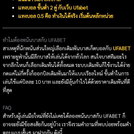
แทงบอล ขั้นต่ำ 2 คู่ กับเว็บ Ufabet
แทงบอล 0.5 คือ ทำเงินได้จริง เริ่มต้นหลักหน่วย
ทำไมต้องพนันบาสกับ UFABET
สาเหตุที่นักพนันส่วนใหญ่เลือกเดิมพันบาสเก็ตบอลกับ
UFABET
เพราะยูฟ่านั้นมีลีกบาสให้เล่นได้จากทั่วโลก สนใจบาสทีมอะไร
จากลีกไหนก็เลือกเดิมพันได้ทั้งหมด ระบบเดิมพันก็ใช้งานได้ง่าย
กดแค่ไม่กี่ครั้งก็ออกบิลเดิมพันมาให้แบบเรียลไทม์ ขั้นต่ำในการ
เล่นใช้แค่บิลละ 10 บาท และยังมีลุ้นกำไรได้ด้วยราคาเดิมพันที่ดี
ที่สุด
FAQ
สำหรับผู้เล่นมือใหม่ที่ยังไม่เคยได้ลองพนันบาสกับ UFABET ก็
อาจจะยังมีข้อสงสัยกันอยู่บ้าง เราจึงรวมคำถามที่พบบ่อยพร้อมคำ
ตอบแบบสั้นๆ มาฝากกัน ดังนี้