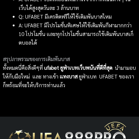
เว็บได้สูงสุดวันละ 3 ล้านบาท
Q: UFABET มีเครดิตฟรีให้ใช้เดิมพันบาสไหม
A: UFABET มีโปรโมชั่นพิเศษให้ใช้เดิมพันกีฬามากกว่า
10 โปรโมชั่น และทุกโปรโมชั่นสามารถใช้เดิมพันบาสเก็
ตบอลได้
สรุปภาพรวมของการเดิมพันบาส
ทั้งหมดนี่คือสิ่งดีๆที่
ufabet
ยูฟ่าเบทเว็บพนันที่ดีที่สุด
นำมามอบ
ให้กับมือใหม่ และ ทางเข้า
แทงบาส
ยูฟ่าเบท UFABET ของเรา
ก็พร้อมที่จะให้บริการท่านแล้ว