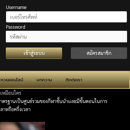
Username
Password
เข้าสู่ระบบ
สมัครสมาชิก
หวยออนไลน์
บทความ
ติดต่อเรา
่เหมือนใคร
มีมาตรฐานเป็นศูนย์รวมของกีฬาชั้นนำและมีขั้นตอนในการ
ลาหรือครึ่งเวลา