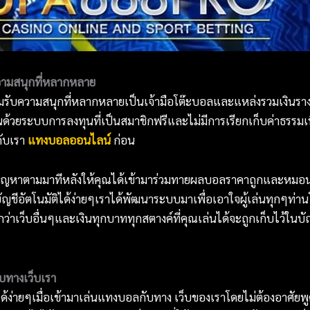
วามสนุกที่หลากหลาย
ับความสนุกที่หลากหลายเป็นเจ้ามือโต๊ะบอลและแหล่งรวมเงินรางวั
นด้วยระบบการลงทุนที่เป็นสมาชิกฟรีและไม่มีการเรียกเก็บค่าธรรมเน
กับเรา
แทงบอลออนไลน์
ก่อน
ะปัญหาตามมาทีหลังให้คุณได้เข้ามาร่วมทายผลบอลราคาถูกและหมอน
ชีอัตโนมัติได้ง่ายๆเราได้พัฒนาระบบมาเพื่อเอาใจผู้เล่นทุกๆท่านโด
าเว็บอื่นๆและเงินทุกบาททุกสตางค์ที่คุณเล่นได้จะถูกเก็บไว้ในบ
ับทางเว็บเรา
ฐีได้ง่ายๆเมื่อเข้ามาเล่นแทงบอลกับทาง เว็บของเราโดยไม่ต้องอา