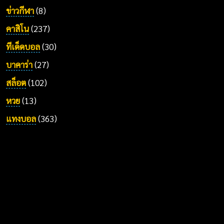
ข่าวกีฬา
(8)
คาสิโน
(237)
ทีเด็ดบอล
(30)
บาคาร่า
(27)
สล็อต
(102)
หวย
(13)
แทงบอล
(363)