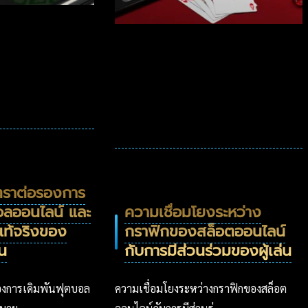
ตราต่อรองการ
อลออนไลน์ และ
ความเชื่อมโยงระหว่าง
แท้จริงของ
กราฟิกของสล็อตออนไลน์
้น
กับการมีส่วนร่วมของผู้เล่น
องการเดิมพันฟุตบอล
ความเชื่อมโยงระหว่างกราฟิกของสล็อต