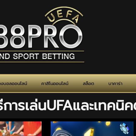
ทงบอลออนไลน์
คาสิโนออนไลน์
สล็อต
บาคาร่า
ธีการเล่นUFAและเทคนิค
P
P
a
a