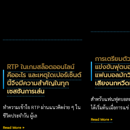
การเตรียมตั
แข่งขันฟุตบอลค
RTP ในเกมสล็อตออนไลน์
แฟนบอลมักวิ
คืออะไร และเหตุใดเปอร์เซ็นต์
เสียงนกหวีดเ
นี้จึงมีความสำคัญในทุก
เซสชันการเล่น
สำหรับแฟนฟุตบอลห
ทำความเข้าใจ RTP ผ่านแนวคิดง่าย ๆ ใน
ได้เริ่มต้นเมื่อการแข่
ชีวิตประจำวัน ผู้เล
Read More »
Read More »