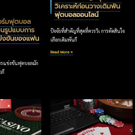
วิเคราะห์ก่อนวางเดิมพัน
ฟุตบอลออนไลน์
ฟอร์มฟุตบอล
่ยนรูปแบบการ
ปัจจัยที่สำคัญที่สุดที่ควรวิเ การตัดสินใจ
ข่งขันของแฟน
เลือกเดิมพันกี
Read More »
รแข่งขันฟุตบอลมัก
กี