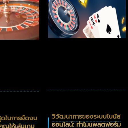
g
g
e
e
วิวัฒนาการของระบบโบนัส
ี่สุดในการยืดงบ
ออนไลน์: ทำไมแพลตฟอร์ม
ณให้เล่นเกม