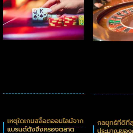
g
g
g
e
e
e
เหตุใดเกมสล็อตออนไลน์จาก
กลยุทธ์ที่ดีท
แบรนด์ดังจึงครองตลาด
ประมาณของคุ