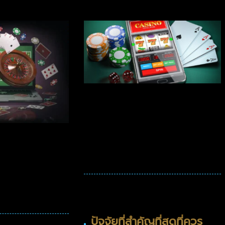
ปัจจัยที่สำคัญที่สุดที่ควร